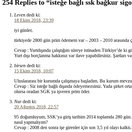
254 Replies to “isteğe bağlı ssk bağkur si
Leven
dedi ki:
18 Ekim 2018, 23:39
iyi günler,
türkiyede 2800 gün prim ödemem var – 2003 – 2010 arasında çalı
Cevap : Yurtdışında çalıştığım süreye istinaden Türkiye’de ki 
Yurt dışı borçlanma hakkınız var ilave yapabilirsiniz. Şartları va
birsen
dedi ki:
15 Ekim 2018, 10:07
Uluslararası bir kurumda çalışmaya başladım. Bu kurum mevzuat
Cevap : Siz isteğe bağlı dışında ödeyemezsiniz. Yada şirket orta
olursa oradan SGK ya işveren prim öder.
Nur
dedi ki:
20 Ağustos 2018, 22:57
95 doğumluyum, SSK’ya giriş tarihim 2014 toplamda 280 gün. 
nasıl yapmalıyım?
Cevap : 2008 den sonra işe girenler için son 3,5 yıl olayı kalk