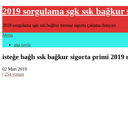
2019 sorgulama sgk ssk bağkur 
2019 sorgulama sgk ssk bağkur memur sigorta çalışma dunyasi
Menu
ana sayfa
isteğe bağlı ssk bağkur sigorta primi 2019
02 Mart 2019
|
254 yorum