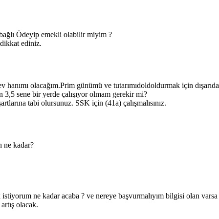
bağlı Ödeyip emekli olabilir miyim ?
dikkat ediniz.
ev hanımı olacağım.Prim günümü ve tutarımıdoldoldurmak için dışarıd
n 3,5 sene bir yerde çalışıyor olmam gerekir mi?
artlarına tabi olursunuz. SSK için (41a) çalışmalısınız.
n ne kadar?
ak istiyorum ne kadar acaba ? ve nereye başvurmalıyım bilgisi olan vars
artış olacak.