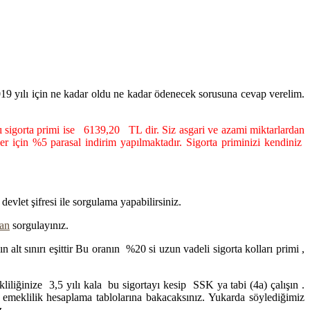
i 2019 yılı için ne kadar oldu ne kadar ödenecek sorusuna cevap verelim.
sigorta primi ise 6139,20 TL dir. Siz asgari ve azami miktarlardan
ler için %5 parasal indirim yapılmaktadır. Sigorta priminizi kendiniz
vlet şifresi ile sorgulama yapabilirsiniz.
an
sorgulayınız.
n alt sınırı eşittir Bu oranın %20 si uzun vadeli sigorta kolları primi ,
ekliliğinize 3,5 yılı kala bu sigortayı kesip SSK ya tabi (4a) çalışın .
 emeklilik hesaplama tablolarına bakacaksınız. Yukarda söylediğimiz
z.