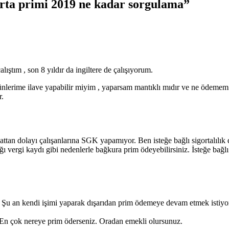
gorta primi 2019 ne kadar sorgulama”
ştım , son 8 yıldır da ingiltere de çalışıyorum.
günlerime ilave yapabilir miyim , yaparsam mantıklı mıdır ve ne ödemem
r.
tan dolayı çalışanlarına SGK yapamıyor. Ben isteğe bağlı sigortalılık
ğı vergi kaydı gibi nedenlerle bağkura prim ödeyebilirsiniz. İsteğe bağlı
Şu an kendi işimi yaparak dışarıdan prim ödemeye devam etmek istiyo
tı.En çok nereye prim öderseniz. Oradan emekli olursunuz.