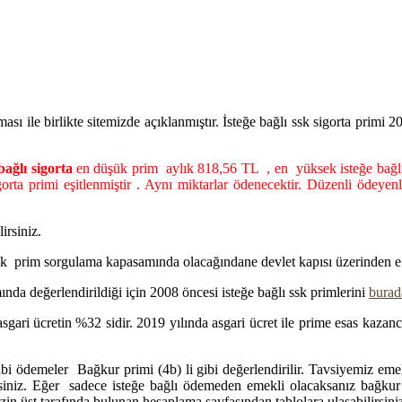
ması ile birlikte sitemizde açıklanmıştır. İsteğe bağlı ssk sigorta prim
bağlı sigorta
en düşük prim aylık 818,56 TL , en yüksek isteğe bağlı 
igorta primi eşitlenmiştir . Aynı miktarlar ödenecektir. Düzenli ödeyen
irsiniz.
k prim sorgulama kapasamında olacağındane devlet kapısı üzerinden e de
ında değerlendirildiği için 2008 öncesi isteğe bağlı ssk primlerini
burad
sgari ücretin %32 sidir. 2019 yılında asgari ücret ile prime esas kazancı
a tabi ödemeler Bağkur primi (4b) li gibi değerlendirilir. Tavsiyemiz em
irsiniz. Eğer sadece isteğe bağlı ödemeden emekli olacaksanız bağkur
zin üst tarafında bulunan hesaplama sayfasından tablolara ulaşabilirsini