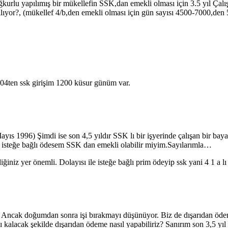
kurlu yapılımış bir mükellefin SSK,dan emekli olması için 3.5 yıl Çal
yor?, (mükellef 4/b,den emekli olması için gün sayısı 4500-7000,den 5
004ten ssk girişim 1200 küsur günüm var.
Mayıs 1996) Şimdi ise son 4,5 yıldır SSK lı bir işyerinde çalışan bir b
 isteğe bağlı ödesem SSK dan emekli olabilir miyim.Sayılarımla…
iğiniz yer önemli. Dolayısı ile isteğe bağlı prim ödeyip ssk yani 4 1 a lı 
r. Ancak doğumdan sonra işi bırakmayı düşünüyor. Biz de dışarıdan öd
ı kalacak şekilde dışarıdan ödeme nasıl yapabiliriz? Sanırım son 3,5 yıl 