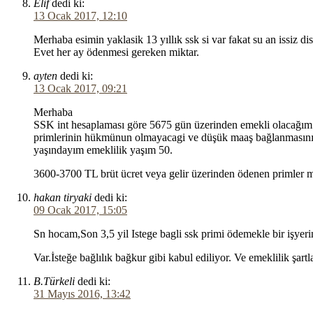
Elif
dedi ki:
13 Ocak 2017, 12:10
Merhaba esimin yaklasik 13 yıllık ssk si var fakat su an issiz 
Evet her ay ödenmesi gereken miktar.
ayten
dedi ki:
13 Ocak 2017, 09:21
Merhaba
SSK int hesaplaması göre 5675 gün üzerinden emekli olacağım
primlerinin hükmünun olmayacagi ve düşük maaş bağlanmasını 
yaşındayım emeklilik yaşım 50.
3600-3700 TL brüt ücret veya gelir üzerinden ödenen primler m
hakan tiryaki
dedi ki:
09 Ocak 2017, 15:05
Sn hocam,Son 3,5 yil Istege bagli ssk primi ödemekle bir işyeri
Var.İsteğe bağlılık bağkur gibi kabul ediliyor. Ve emeklilik şartla
B.Türkeli
dedi ki:
31 Mayıs 2016, 13:42