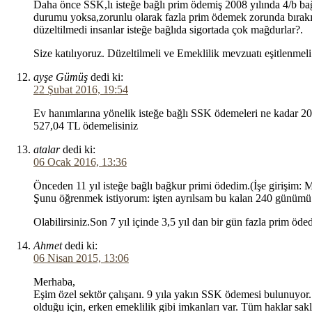
Daha önce SSK,lı isteğe bağlı prim ödemiş 2008 yılında 4/b bağ
durumu yoksa,zorunlu olarak fazla prim ödemek zorunda bırakılı
düzeltilmedi insanlar isteğe bağlıda sigortada çok mağdurlar?.
Size katılıyoruz. Düzeltilmeli ve Emeklilik mevzuatı eşitlenmeli
ayşe Gümüş
dedi ki:
22 Şubat 2016, 19:54
Ev hanımlarına yönelik isteğe bağlı SSK ödemeleri ne kadar 2
527,04 TL ödemelisiniz
atalar
dedi ki:
06 Ocak 2016, 13:36
Önceden 11 yıl isteğe bağlı bağkur primi ödedim.(İşe girişim: 
Şunu öğrenmek istiyorum: işten ayrılsam bu kalan 240 günümü
Olabilirsiniz.Son 7 yıl içinde 3,5 yıl dan bir gün fazla prim öded
Ahmet
dedi ki:
06 Nisan 2015, 13:06
Merhaba,
Eşim özel sektör çalışanı. 9 yıla yakın SSK ödemesi bulunuyo
olduğu için, erken emeklilik gibi imkanları var. Tüm haklar sakl