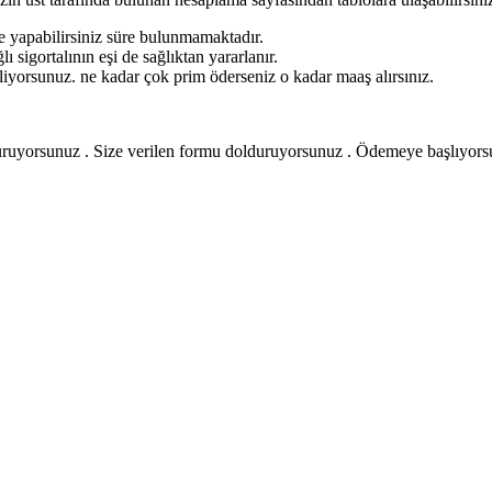
me yapabilirsiniz süre bulunmamaktadır.
lı sigortalının eşi de sağlıktan yararlanır.
irliyorsunuz. ne kadar çok prim öderseniz o kadar maaş alırsınız.
uruyorsunuz . Size verilen formu dolduruyorsunuz . Ödemeye başlıyors