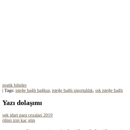
pratik bilgiler
| Tags:
isteğe bağlı bağkur
,
isteğe bağlı sigortalılık
,
ssk isteğe bağlı
Yazı dolaşımı
sgk idari para cezaları 2019
ölüm izni kaç gün