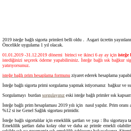
2019 isteğe bağlı sigorta primleri belli oldu . Asgari ücretin yayınlan
Öncelikle uygulama 1 yıl olacak.
01.01.2019 -31.12.2019 dönemi birinci ve ikinci 6 ay ay için
isteğe 
istediğinizi seçerek ödeme yapabilirsiniz. İsteğe bağlı ssk bağkur s
yatırıyorsunuz.
isteğe bağlı prim hesaplama formunu
ziyaret ederek hesaplama yapabil
İsteğe bağlı sigorta primi sorgulama yapmak istiyorsanız bağkur ve ss
Sorgulamayı burdan
sorgulayınız
eski isteğe bağlı primler ssk kapsam
İsteğe bağlı prim hesaplaması 2019 yılı için nasıl yapılır. Prim oranı a
%12 si ise Genel Sağlık sigortası primidir.
İsteğe bağlı sigortalılar için emeklilik şartları ve yaşı : Bu sigortay
Emeklilik şartları daha kolay olur ve daha az primle emekli olabil
şekilde ssk ya geçerseniz ssk emeklilik tablosuna bakacaksınız. Sitemi