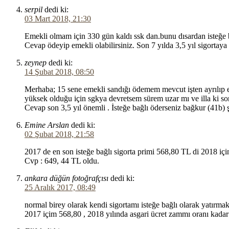
serpil
dedi ki:
03 Mart 2018, 21:30
Emekli olmam için 330 gün kaldı ssk dan.bunu dısardan isteğe 
Cevap ödeyip emekli olabilirsiniz. Son 7 yılda 3,5 yıl sigortaya 
zeynep
dedi ki:
14 Şubat 2018, 08:50
Merhaba; 15 sene emekli sandığı ödemem mevcut işten ayrılıp 
yüksek olduğu için sgkya devretsem sürem uzar mı ve illa ki so
Cevap son 3,5 yıl önemli . İsteğe bağlı öderseniz bağkur (41b) ş
Emine Arslan
dedi ki:
02 Şubat 2018, 21:58
2017 de en son isteğe bağlı sigorta primi 568,80 TL di 2018 içi
Cvp : 649, 44 TL oldu.
ankara düğün fotoğrafçısı
dedi ki:
25 Aralık 2017, 08:49
normal birey olarak kendi sigortamı isteğe bağlı olarak yatırm
2017 içim 568,80 , 2018 yılında asgari ücret zammı oranı kadar 