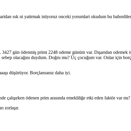
disaridan ssk ni yatirmak istiyoruz onceki yorumlari okudum bu bahsrdil
. 3427 gün ödenmiş primi 2248 odeme günüm var. Dışarıdan odemek is
sebep olacağını duydum. Doğru mu? Üç çocuğum var. Onlar için borçl
aaşı düşürüyor. Borçlansanız daha iyi.
nde çalışırken ödenen prim arasında emekliliğe etki eden faktör var mı?
rı zorlaşır.