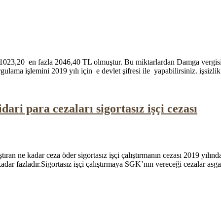
 1023,20 en fazla 2046,40 TL olmuştur. Bu miktarlardan Damga vergisi 
ulama işlemini 2019 yılı için e devlet şifresi ile yapabilirsiniz. işsiz
idari para cezaları sigortasız işçi cezası
lıştıran ne kadar ceza öder sigortasız işçi çalıştırmanın cezası 2019 yılınd
ar fazladır.Sigortasız işçi çalıştırmaya SGK’nın vereceği cezalar asgari