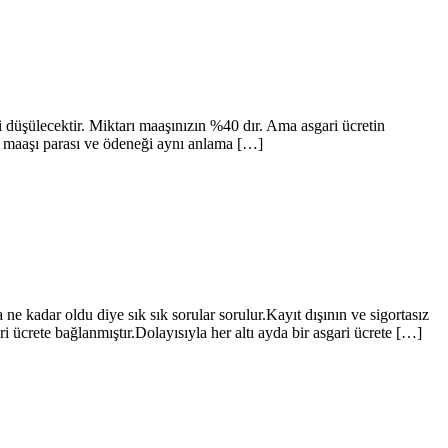
düşülecektir. Miktarı maaşınızın %40 dır. Ama asgari ücretin
lik maaşı parası ve ödeneği aynı anlama […]
a ne kadar oldu diye sık sık sorular sorulur.Kayıt dışının ve sigortasız
 ücrete bağlanmıştır.Dolayısıyla her altı ayda bir asgari ücrete […]