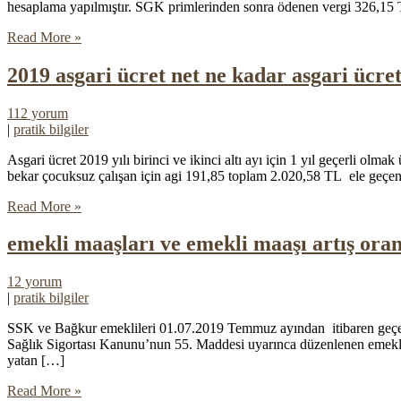
hesaplama yapılmıştır. SGK primlerinden sonra ödenen vergi 326,15 TL
Read More »
2019 asgari ücret net ne kadar asgari ücre
112 yorum
|
pratik bilgiler
Asgari ücret 2019 yılı birinci ve ikinci altı ayı için 1 yıl geçerli ol
bekar çocuksuz çalışan için agi 191,85 toplam 2.020,58 TL ele geçen
Read More »
emekli maaşları ve emekli maaşı artış oran
12 yorum
|
pratik bilgiler
SSK ve Bağkur emeklileri 01.07.2019 Temmuz ayından itibaren geçer
Sağlık Sigortası Kanunu’nun 55. Maddesi uyarınca düzenlenen emekli z
yatan […]
Read More »