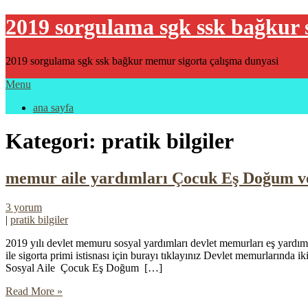
2019 sorgulama sgk ssk bağkur 
2019 sorgulama sgk ssk bağkur memur sigorta çalışma dunyasi
Menu
ana sayfa
Kategori: pratik bilgiler
memur aile yardımları Çocuk Eş Doğum v
3 yorum
|
pratik bilgiler
2019 yılı devlet memuru sosyal yardımları devlet memurları eş yardım
ile sigorta primi istisnası için burayı tıklayınız Devlet memurlarınd
Sosyal Aile Çocuk Eş Doğum […]
Read More »