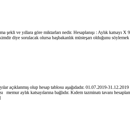
 şekli ve yıllara göre miktarları nedir. Hesaplanışı : Aylık katsayı X 
 kimdir diye sorulacak olursa başbakanlık müsteşarı olduğunu söylem
ayılar açıklanmış olup hesap tablosu aşağıdadır. 01.07.2019-31.12.201
ı memur aylık katsayılarına bağlıdır. Kıdem tazminatı tavanı hesaplama
]