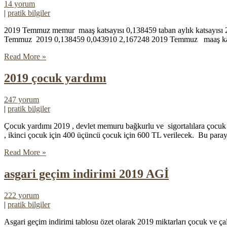
14 yorum
|
pratik bilgiler
2019 Temmuz memur maaş katsayısı 0,138459 taban aylık katsayısı 2
Temmuz 2019 0,138459 0,043910 2,167248 2019 Temmuz maaş katsayıl
Read More »
2019 çocuk yardımı
247 yorum
|
pratik bilgiler
Çocuk yardımı 2019 , devlet memuru bağkurlu ve sigortalılara çocuk 
, ikinci çocuk için 400 üçüncü çocuk için 600 TL verilecek. Bu paray
Read More »
asgari geçim indirimi 2019 AGİ
222 yorum
|
pratik bilgiler
Asgari geçim indirimi tablosu özet olarak 2019 miktarları çocuk ve çal