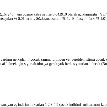
,167248, yan ödeme katsayısı ise 0,043910 olarak açıklanmıştır Yıl 
arı % 6.01 arttı . Sözleşme zammı % 5 , Enflasyon farkı % 1.01 dir
yardımı ne kadar , çocuk zammı ,primden ve vergiden istisna çocuk yard
ı alabilmek için sigortalı olmaya gerek yok herkes yararlanabilecek (
ışmayan eş indirim miktarları 1 2 3 4 5 çocuk indirimi miktarlarını kap