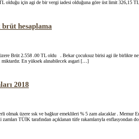
 olduğu için agi de bir vergi iadesi olduğuna göre üst limit 326,15 TL
t brüt hesaplama
mak üzere Brüt 2.558 .00 TL oldu . Bekar çocuksuz birisi agi ile birlikte
 miktardır. En yüksek alınabilecek asgari […]
ları 2018
li olmak üzere ssk ve bağkur emeklileri % 5 zam alacaklar . Memur Em
amları TÜİK tarafından açıklanan tüfe rakamlarıyla enflasyondan doğan