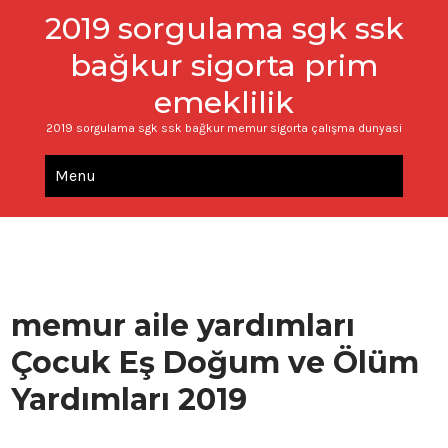
2019 sorgulama sgk ssk
bağkur sigorta prim
emeklilik
2019 sorgulama sgk ssk bağkur memur sigorta çalışma dunyasi
Menu
memur aile yardımları
Çocuk Eş Doğum ve Ölüm
Yardımları 2019