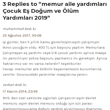
3 Replies to “memur aile yardımları
Çocuk Eş Doğum ve Ölüm
Yardımları 2019”
muhammed
dedi ki:
25 Ağustos 2017, 00:06
iyi günler, ben 5 yıllık kamu görevlisiyim.eşim çalışmıyor.
ikinci çocuğum oldu. 400 TL için başvuru yaptım. Memurlara
Çalışmayan eş yardımı veya 0-6 çocuk yardımı ayrıca maaşa
mı yansıtılıyor yoksa başvuru yapmamız mı gerekiyor. Ayrıca
haklarımız var mı varsa nelerdir? teşekkürler.
Cevap: memurlar aile bildirim beyannamesini kurumlarına
verirler. Sorunuzdaki yardımlar maaşlarına yansır.
serkan
dedi ki:
17 Kasım 2014, 23:59
Mrb. Ben özel sektörde sigortalı çalışanım eşim devlet
memuru .eşim devlet memuru olduğu için süt parası
alamiyormusuz.ama doğum yardimi alıyormusuz dogrumu