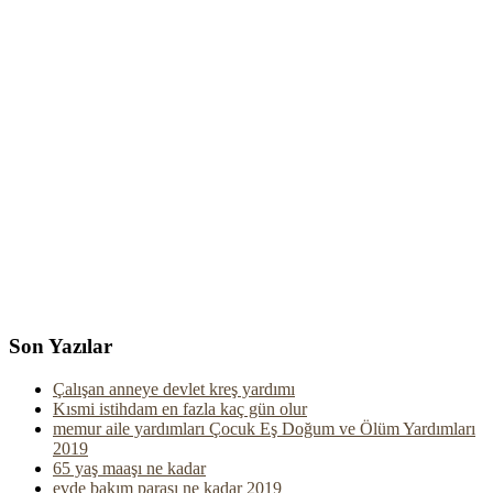
Son Yazılar
Çalışan anneye devlet kreş yardımı
Kısmi istihdam en fazla kaç gün olur
memur aile yardımları Çocuk Eş Doğum ve Ölüm Yardımları
2019
65 yaş maaşı ne kadar
evde bakım parası ne kadar 2019