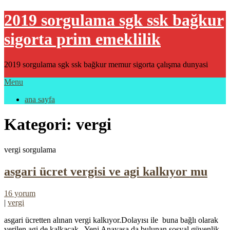
2019 sorgulama sgk ssk bağkur
sigorta prim emeklilik
2019 sorgulama sgk ssk bağkur memur sigorta çalışma dunyasi
Menu
ana sayfa
Kategori: vergi
vergi sorgulama
asgari ücret vergisi ve agi kalkıyor mu
16 yorum
|
vergi
asgari ücretten alınan vergi kalkıyor.Dolayısı ile buna bağlı olarak
verilen agi de kalkacak . Yeni Anayasa da bulunan sosyal güvenlik