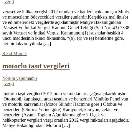
|
vergi
veraset ve intikal vergisi 2012 oranları ve hadleri açıklanmıştır.Muris
ve mirascıların ödeyecekleri vergiler şunlardır.Karşılıksız mal iktisbı
ve edinmelerdeki vergilerde açıklanmıştır Maliye Bakanlığından
Veraset Ve İntikal Vergisi Kanunu Genel Tebliği (Seri No: 43) 7338
sayılı Veraset ve İntikal Vergisi Kanununun(1) istisnalar başlıklı 4
üncü maddesinin ikinci fıkrasında, “(b), (d) ve (e) bentlerine göre,
her bir takvim yılında […]
Read More »
motorlu taşıt vergileri
Yorum yapılmamış
|
vergi
motorlu taşıt vergileri 2012 oran ve miktarları aşağıya çıkartılmıştır
.Otomobil, kaptıkaçtı, arazi taşıtları ve benzerleri Minibüs Panel van
ve motorlu karavanlar (Motor Silindir Hacmine göre ) Otobüs ve
benzerleri (Oturma Yerine göre) Kamyonet, kamyon, çekici ve
benzerleri (Azami Toplam Ağırlıklarına göre ) Uçak ve
helikopterler vergileri vergi oranları 2012 vergi miktarları aşağıdadır.
Maliye Bakanlığından Motorlu […]