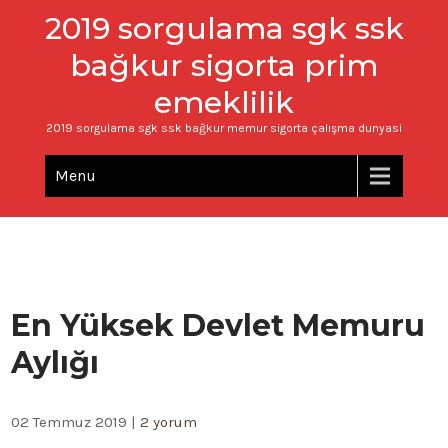
2019 sorgulama sgk ssk
bağkur sigorta prim
emeklilik
2019 sorgulama sgk ssk bağkur memur sigorta çalışma dunyasi
Menu
En Yüksek Devlet Memuru
Aylığı
02 Temmuz 2019
|
2 yorum