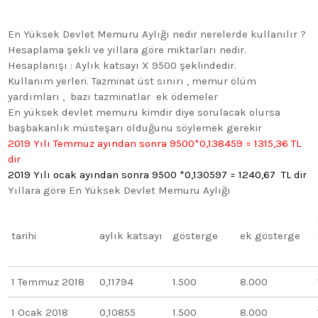
En Yüksek Devlet Memuru Aylığı nedir nerelerde kullanılır ?
Hesaplama şekli ve yıllara göre miktarları nedir.
Hesaplanışı : Aylık katsayı X 9500 şeklindedir.
Kullanım yerleri. Tazminat üst sınırı , memur ölüm
yardımları , bazı tazminatlar ek ödemeler
En yüksek devlet memuru kimdir diye sorulacak olursa
başbakanlık müsteşarı olduğunu söylemek gerekir
2019 Yılı Temmuz ayından sonra 9500*0,138459 = 1315,36 TL
dir
2019 Yılı ocak ayından sonra 9500 *0,130597 = 1240,67 TL dir
Yıllara göre En Yüksek Devlet Memuru Aylığı
tarihi
aylık katsayı
gösterge
ek gösterge
1 Temmuz 2018
0,11794
1.500
8.000
1 Ocak 2018
0,10855
1.500
8.000