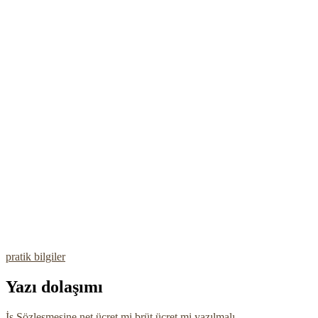
pratik bilgiler
Yazı dolaşımı
İş Sözleşmesine net ücret mi brüt ücret mi yazılmalı