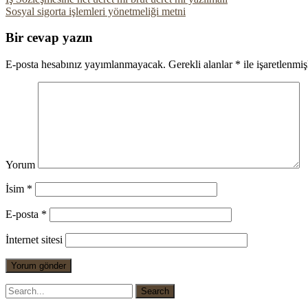
Sosyal sigorta işlemleri yönetmeliği metni
Bir cevap yazın
E-posta hesabınız yayımlanmayacak.
Gerekli alanlar
*
ile işaretlenmiş
Yorum
İsim
*
E-posta
*
İnternet sitesi