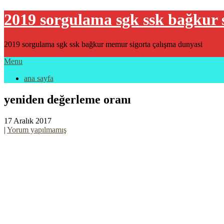
2019 sorgulama sgk ssk bağkur 
2019 sorgulama sgk ssk bağkur memur sigorta çalışma dunyasi
Menu
ana sayfa
yeniden değerleme oranı
17 Aralık 2017
|
Yorum yapılmamış