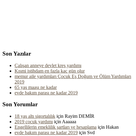
Son Yazılar
Çalışan anneye devlet kreş yardımı
Kısmi istihdam en fazla kaç gün olur
memur aile yardımları Çocuk Eş Doğum ve Ölüm Yardımları
2019
65 yaş maaşı ne kadar
evde bakım parası ne kadar 2019
Son Yorumlar
18 yaş altı sigortalılık
için
Rayim DEMİR
2019 çocuk yardımı
için
Aaaaaa
Engellilerin emeklilik şartları ve hesaplama
için
Hakan
evde bakım parası ne kadar 2019
için
Svd