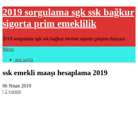
2019 sorgulama sgk ssk bağkur
sigorta prim emeklilik
2019 sorgulama sgk ssk bağkur memur sigorta çalışma dunyasi
Menu
ana sayfa
ssk emekli maaşı hesaplama 2019
06 Nisan 2019
|
2 yorum