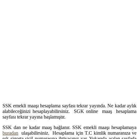
SSK emekli maaşı hesaplama sayfası tekrar yayında. Ne kadar aylık
alabileceğinizi hesaplayabilirsiniz. SGK online maaş hesaplama
sayfası tekrar yayına başlamıştır.
SSK dan ne kadar maaş bağlanır. SSK emekli maaşı hesaplamaya
buradan
ulaşabilirsiniz. Hesaplama için T.C kimlik numaranıza ve
ssk sigorta sicil numarasına ihtiyacınız var. Yukarıda açılan sayfada