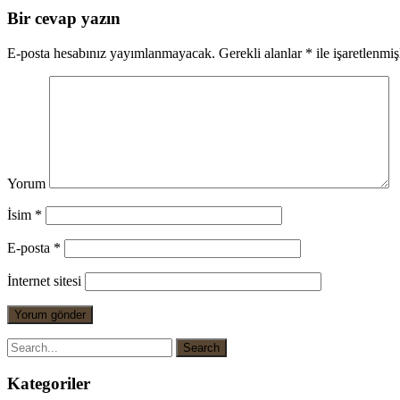
Bir cevap yazın
E-posta hesabınız yayımlanmayacak.
Gerekli alanlar
*
ile işaretlenmiş
Yorum
İsim
*
E-posta
*
İnternet sitesi
Kategoriler