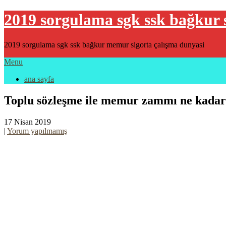
2019 sorgulama sgk ssk bağkur 
2019 sorgulama sgk ssk bağkur memur sigorta çalışma dunyasi
Menu
ana sayfa
Toplu sözleşme ile memur zammı ne kadar
17 Nisan 2019
|
Yorum yapılmamış