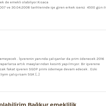
k de emekli olabiliyor.Kısaca
7 ve 30.04.2008 tarihlerinde işe giren erkek iseniz 4500 gün il
demeyecek . İşverenin yanında çalışanlar da prim ödenecek 2016
yaparlarsa artık maaşlarından kesinti yapılmıyor. Bir işverene
yacak fakat işveren SGDP primi ödemeye devam edecek . Eski
liyim çalışırsam SGK […]
labilirim Bağkur emeklilik