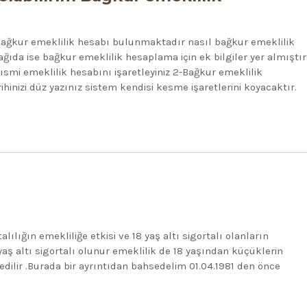
kur emeklilik hesabı bulunmaktadır nasıl bağkur emeklilik
ıda ise bağkur emeklilik hesaplama için ek bilgiler yer almıştır
ısmi emeklilik hesabını işaretleyiniz 2-Bağkur emeklilik
hinizi düz yazınız sistem kendisi kesme işaretlerini koyacaktır.
lılığın emekliliğe etkisi ve 18 yaş altı sigortalı olanların
8 yaş altı sigortalı olunur emeklilik de 18 yaşından küçüklerin
 edilir .Burada bir ayrıntıdan bahsedelim 01.04.1981 den önce