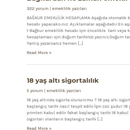
322 yorum
|
emeklilik yazıları
BAĞKUR EMEKLİLİK HESAPLAMA Aşağıda otomatik bağ
hesabı yapacaksınız .Açıklamalar aşağıdadır.En aşağ
1-Bağkur emeklilik hesabı için öncelikle tam veya k
hesaplaması için doğum tarihinizi yazınız.Doğum tari
Yanlış yazarsanız hemen […]
Read More »
18 yaş altı sigortalılık
5 yorum
|
emeklilik yazıları
18 yaş altında sigorta olunurcmu ? 18 yaş altı sigorta
başlangıç tarihi nasıl tespit edilir.İşin özü şudur 1
primleri kabul edilir fakat başlangıç tarihi 18 kabul
sigortalı olanların başlangıç tarihi […]
Read More »