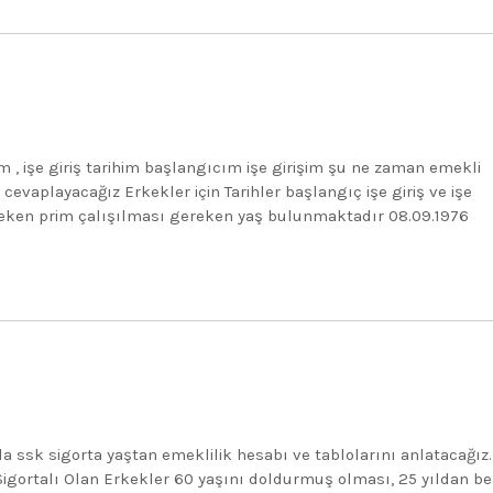
m , işe giriş tarihim başlangıcım işe girişim şu ne zaman emekli
evaplayacağız Erkekler için Tarihler başlangıç işe giriş ve işe
ereken prim çalışılması gereken yaş bulunmaktadır 08.09.1976
 ssk sigorta yaştan emeklilik hesabı ve tablolarını anlatacağız.
 Sigortalı Olan Erkekler 60 yaşını doldurmuş olması, 25 yıldan be