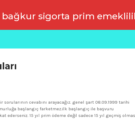
 bağkur sigorta prim emeklili
ları
ir sorularının cevabını arayacağız. genel şart 08.09.1999 tarihi
emurluğa başlangıç farketmez.ilk başlangıç ile başvuru
kkat ederseniz. 15 yıl prim ödeme değil sadece 15 yıl geçmiş olmas