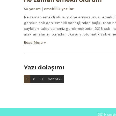
50 yorum
|
emeklilik yazıları
Ne zaman emekli olurum diye arıyorsunuz , emekli
gerekir. ssk dan emekli sandığından bağkurdan n
sayfaları takip etmeniz gerekmektedir. 2018 ssk n
açıklamalarını buradan okuyun . otomatik ssk emek
Read More »
Yazı dolaşımı
1
2
3
Sonraki
2019 sorg