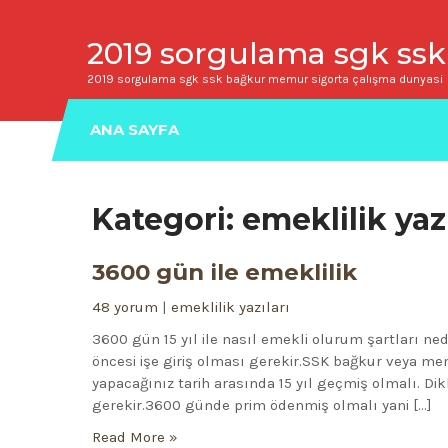
2019 sorgulama sgk ssk
2019 sorgulama sgk ssk bağkur memur sigorta çalışma dunyasi
ANA SAYFA
Kategori: emeklilik yazı
3600 gün ile emeklilik
48 yorum
|
emeklilik yazıları
3600 gün 15 yıl ile nasıl emekli olurum şartları ned
öncesi işe giriş olması gerekir.SSK bağkur veya m
yapacağınız tarih arasında 15 yıl geçmiş olmalı. Di
gerekir.3600 günde prim ödenmiş olmalı yani […]
Read More »