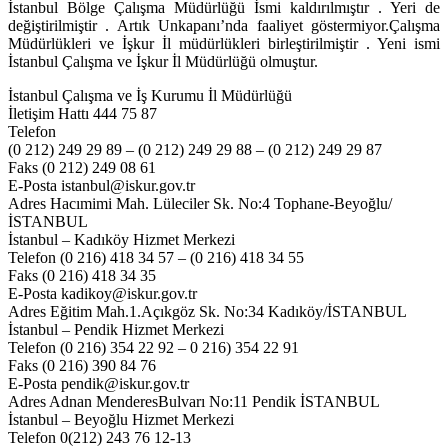
İstanbul Bölge Çalışma Müdürlüğü İsmi kaldırılmıştır . Yeri de
değiştirilmiştir . Artık Unkapanı’nda faaliyet göstermiyor.Çalışma
Müdürlükleri ve İşkur İl müdürlükleri birleştirilmiştir . Yeni ismi
İstanbul Çalışma ve İşkur İl Müdürlüğü olmuştur.
İstanbul Çalışma ve İş Kurumu İl Müdürlüğü
İletişim Hattı 444 75 87
Telefon
(0 212) 249 29 89 – (0 212) 249 29 88 – (0 212) 249 29 87
Faks (0 212) 249 08 61
E-Posta istanbul@iskur.gov.tr
Adres Hacımimi Mah. Lüleciler Sk. No:4 Tophane-Beyoğlu/
İSTANBUL
İstanbul – Kadıköy Hizmet Merkezi
Telefon (0 216) 418 34 57 – (0 216) 418 34 55
Faks (0 216) 418 34 35
E-Posta kadikoy@iskur.gov.tr
Adres Eğitim Mah.1.Açıkgöz Sk. No:34 Kadıköy/İSTANBUL
İstanbul – Pendik Hizmet Merkezi
Telefon (0 216) 354 22 92 – 0 216) 354 22 91
Faks (0 216) 390 84 76
E-Posta pendik@iskur.gov.tr
Adres Adnan MenderesBulvarı No:11 Pendik İSTANBUL
İstanbul – Beyoğlu Hizmet Merkezi
Telefon 0(212) 243 76 12-13