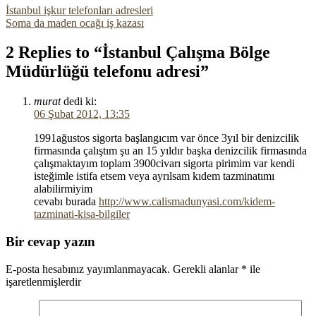
İstanbul işkur telefonları adresleri
Soma da maden ocağı iş kazası
2 Replies to “İstanbul Çalışma Bölge
Müdürlüğü telefonu adresi”
murat
dedi ki:
06 Şubat 2012, 13:35
1991ağustos sigorta başlangıcım var önce 3yıl bir denizcilik
firmasında çalıştım şu an 15 yıldır başka denizcilik firmasında
çalışmaktayım toplam 3900civarı sigorta pirimim var kendi
isteğimle istifa etsem veya ayrılsam kıdem tazminatımı
alabilirmiyim
cevabı burada
http://www.calismadunyasi.com/kidem-
tazminati-kisa-bilgiler
Bir cevap yazın
E-posta hesabınız yayımlanmayacak.
Gerekli alanlar
*
ile
işaretlenmişlerdir