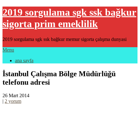
2019 sorgulama sgk ssk bağkur
sigorta prim emeklilik
2019 sorgulama sgk ssk bağkur memur sigorta çalışma dunyasi
Menu
ana sayfa
İstanbul Çalışma Bölge Müdürlüğü
telefonu adresi
26 Mart 2014
|
2 yorum