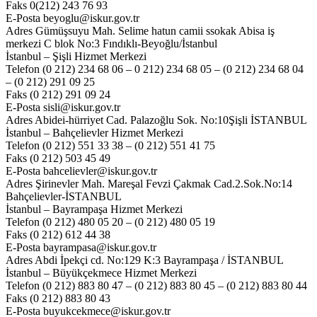
Faks 0(212) 243 76 93
E-Posta beyoglu@iskur.gov.tr
Adres Gümüşsuyu Mah. Selime hatun camii ssokak Abisa iş
merkezi C blok No:3 Fındıklı-Beyoğlu/İstanbul
İstanbul – Şişli Hizmet Merkezi
Telefon (0 212) 234 68 06 – 0 212) 234 68 05 – (0 212) 234 68 04
– (0 212) 291 09 25
Faks (0 212) 291 09 24
E-Posta sisli@iskur.gov.tr
Adres Abidei-hürriyet Cad. Palazoğlu Sok. No:10Şişli İSTANBUL
İstanbul – Bahçelievler Hizmet Merkezi
Telefon (0 212) 551 33 38 – (0 212) 551 41 75
Faks (0 212) 503 45 49
E-Posta bahcelievler@iskur.gov.tr
Adres Şirinevler Mah. Mareşal Fevzi Çakmak Cad.2.Sok.No:14
Bahçelievler-İSTANBUL
İstanbul – Bayrampaşa Hizmet Merkezi
Telefon (0 212) 480 05 20 – (0 212) 480 05 19
Faks (0 212) 612 44 38
E-Posta bayrampasa@iskur.gov.tr
Adres Abdi İpekçi cd. No:129 K:3 Bayrampaşa / İSTANBUL
İstanbul – Büyükçekmece Hizmet Merkezi
Telefon (0 212) 883 80 47 – (0 212) 883 80 45 – (0 212) 883 80 44
Faks (0 212) 883 80 43
E-Posta buyukcekmece@iskur.gov.tr