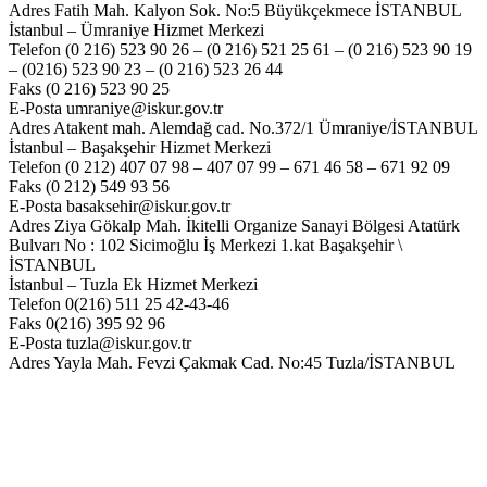
Adres Fatih Mah. Kalyon Sok. No:5 Büyükçekmece İSTANBUL
İstanbul – Ümraniye Hizmet Merkezi
Telefon (0 216) 523 90 26 – (0 216) 521 25 61 – (0 216) 523 90 19
– (0216) 523 90 23 – (0 216) 523 26 44
Faks (0 216) 523 90 25
E-Posta umraniye@iskur.gov.tr
Adres Atakent mah. Alemdağ cad. No.372/1 Ümraniye/İSTANBUL
İstanbul – Başakşehir Hizmet Merkezi
Telefon (0 212) 407 07 98 – 407 07 99 – 671 46 58 – 671 92 09
Faks (0 212) 549 93 56
E-Posta basaksehir@iskur.gov.tr
Adres Ziya Gökalp Mah. İkitelli Organize Sanayi Bölgesi Atatürk
Bulvarı No : 102 Sicimoğlu İş Merkezi 1.kat Başakşehir \
İSTANBUL
İstanbul – Tuzla Ek Hizmet Merkezi
Telefon 0(216) 511 25 42-43-46
Faks 0(216) 395 92 96
E-Posta tuzla@iskur.gov.tr
Adres Yayla Mah. Fevzi Çakmak Cad. No:45 Tuzla/İSTANBUL