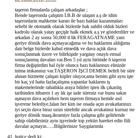
taşeron firmalarda çalışan arkadaşlar ;
Bende taşeronda çalıştım İ.B.B de ulaşım a.ş de idim
taşeronların mahkeme kararı ile bazı haklar kazanmaları
sebebi ile otomatik olarak bizlerde hak sahibi olduk bizleri
kadrolu olarak yatay geçişle halk ekmek a.ş ye gönderdiler ve
arkadan 2 ay sonra 50,000 tl lik FERAGATNAME yani
geriye dönük dava açmayacağıma ve bu haklarımı aldığıma
dair belge bizlerde kabul etmedik ve dava açtık dava
sonuçlanmak üzere ve bilirkişide yargıtay onaylı emsal
sonuçlanmış davaları var.Ben 5 yıl aynı birimde 6 taşeron
firma değiştirdim hal öyle olunca bazı haklarınızı elinizde
tutma imkanınız var.TAŞERON İŞCİ DEMEK belirli bir süre
alınan hizmette çalışan kişiler oluyor,ama benim gibi aynı işte
bir kaç yıl hatta fazlaçalışma yapanlar haklarını iş
makemelerinde rahatlıkla araya bilirler işten ilk çıkarılış
tarihinden itibaren 1 ay lık işe iade süreniz var bunu sakın
aşmayın dava açılırken hem taşeron firmaya hemde asıl
işverene belediye,falan her kim ise onada açın avukatlarınızı
iyi seçin dava biraz uzun sürebilir ancak avukatınız kurnaz ise
geriye dönük maaş,ikramiye fazla çalışma gibi gelirleride
sahip olabilirsiniz aynı işyerinde top yekün hareket edin fiili
davalar açmayın…..Bilgilerinize Saygılarımla
hatice
dedi ki: