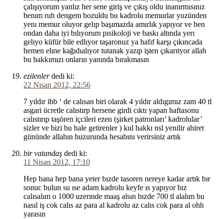
çalışıyorum yanlız her sene giriş ve çıkış oldu inanırmısınız
benım ruh dengem bozuldu bu kadrolu memurlar yuzünden
yenı memur oluyor gelıp başımazda amırlık yapıyor ve ben
ondan daha iyi bılıyorum pısikoloji ve baskı altında yerı
gelıyo küfür bile edlıyor taşaronuz ya hafıf karşı çıkıncada
hemen elıne kağıdıalıyor tutanak yazıp işten çıkarıtyor allah
bu hakkımızı onların yanında bırakmasın
ezilenler
dedi ki:
22 Nisan 2012, 22:56
7 yıldır ibb ‘ de calısan biri olarak 4 yıldır aldıgımız zam 40 tl
asgari ücretle calıstırp hersene girdi cıktı yapan haftasonu
calıstırıp taşören içcileri ezen (şirket patronları’ kadrolular’
sizler ve bizi bu hale getirenler ) kul hakkı nsl yenilir ahiret
gününde allahın huzurunda hesabını verirsiniz artık
bir vatandaş
dedi ki:
11 Nisan 2012, 17:10
Hep bana hep bana yeter bızde tasoren nereye kadar artık bır
sonuc bulun su ıse adam kadrolu keyfe ıs yapıyor bız
calısalım o 1000 uzerınde maaş alsın bızde 700 tl alalım bu
nasıl iş cok calıs az para al kadrolu az calıs cok para al ohh
yarasın