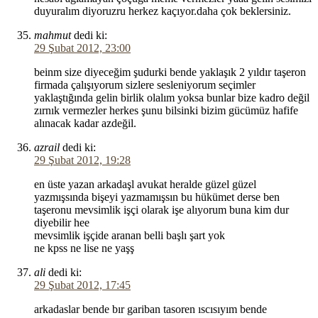
duyuralım diyoruzru herkez kaçıyor.daha çok beklersiniz.
mahmut
dedi ki:
29 Şubat 2012, 23:00
beinm size diyeceğim şudurki bende yaklaşık 2 yıldır taşeron
firmada çalışıyorum sizlere sesleniyorum seçimler
yaklaştığında gelin birlik olalım yoksa bunlar bize kadro değil
zırnık vermezler herkes şunu bilsinki bizim gücümüz hafife
alınacak kadar azdeğil.
azrail
dedi ki:
29 Şubat 2012, 19:28
en üste yazan arkadaşl avukat heralde güzel güzel
yazmışsında bişeyi yazmamışsın bu hükümet derse ben
taşeronu mevsimlik işçi olarak işe alıyorum buna kim dur
diyebilir hee
mevsimlik işçide aranan belli başlı şart yok
ne kpss ne lise ne yaşş
ali
dedi ki:
29 Şubat 2012, 17:45
arkadaslar bende bır gariban tasoren ıscısıyım bende