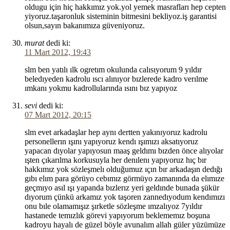
oldugu için hiç hakkımız yok.yol yemek masrafları hep cepten
yiyoruz.taşaronluk sisteminin bitmesini bekliyoz.iş garantisi
olsun,sayın bakanımıza güveniyoruz.
murat
dedi ki:
11 Mart 2012, 19:43
slm ben yatılı ılk ogretım okulunda calısıyorum 9 yıldır
beledıyeden kadrolu ıscı alınıyor bızlerede kadro verılme
ımkanı yokmu kadrollularında ısını bız yapıyoz
sevi
dedi ki:
07 Mart 2012, 20:15
slm evet arkadaşlar hep aynı dertten yakınıyoruz kadrolu
personellerın ışını yapıyoruz kendı ışımızı aksatıyoruz
yapacan dıyolar yapıyosun maaş geldımı bızden önce alıyolar
ışten çıkarılma korkusuyla her denılenı yapıyoruz hıç bır
hakkımız yok sözleşmelı olduğumuz ıçın bır arkadaşın dedığı
gıbı elım para görüyo cebımız görmüyo zamanında da elımıze
geçmıyo asıl ışı yapanda bızlerız yeri geldınde bunada şükür
dıyorum çünkü arkamız yok taşoren zannedıyodum kendımızı
onu bıle olamamışız şırketle sözleşme ımzalıyoz 7yıldır
hastanede temızlık görevi yapıyorum beklememız boşuna
kadroyu hayalı de güzel böyle avunalım allah güler yüzümüze