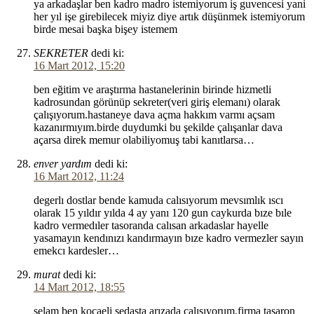
ya arkadaşlar ben kadro madro istemiyorum iş guvencesi yani
her yıl işe girebilecek miyiz diye artık düşünmek istemiyorum
birde mesai başka bişey istemem
SEKRETER
dedi ki:
16 Mart 2012, 15:20
ben eğitim ve araştırma hastanelerinin birinde hizmetli
kadrosundan görünüp sekreter(veri giriş elemanı) olarak
çalışıyorum.hastaneye dava açma hakkım varmı açsam
kazanırmıyım.birde duydumki bu şekilde çalışanlar dava
açarsa direk memur olabiliyomuş tabi kanıtlarsa…
enver yardım
dedi ki:
16 Mart 2012, 11:24
degerlı dostlar bende kamuda calısıyorum mevsımlık ıscı
olarak 15 yıldır yılda 4 ay yanı 120 gun caykurda bıze bıle
kadro vermedıler tasoranda calısan arkadaslar hayelle
yasamayın kendınızı kandırmayın bıze kadro vermezler sayın
emekcı kardesler…
murat
dedi ki:
14 Mart 2012, 18:55
selam ben kocaeli sedaşta arızada çalışıyorum.firma taşaron