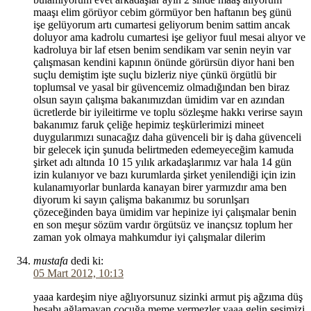
maaşı elim görüyor cebim görmüyor ben haftanın beş günü
işe gelüyorum artı cumartesi geliyorum benim sattim ancak
doluyor ama kadrolu cumartesi işe geliyor fuul mesai alıyor ve
kadroluya bir laf etsen benim sendikam var senin neyin var
çalışmasan kendini kapının önünde görürsün diyor hani ben
suçlu demiştim işte suçlu bizleriz niye çünkü örgütlü bir
toplumsal ve yasal bir güvencemiz olmadığından ben biraz
olsun sayın çalışma bakanımızdan ümidim var en azından
ücretlerde bir iyileitirme ve toplu sözleşme hakkı verirse sayın
bakanımız faruk çeliğe hepimiz teşkürlerimizi mineet
duygularımızı sunacağız daha güvenceli bir iş daha güvenceli
bir gelecek için şunuda belirtmeden edemeyeceğim kamuda
şirket adı altında 10 15 yılık arkadaşlarımız var hala 14 gün
izin kulanıyor ve bazı kurumlarda şirket yenilendiği için izin
kulanamıyorlar bunlarda kanayan birer yarmızdır ama ben
diyorum ki sayın çalişma bakanımız bu sorunlşarı
çözeceğinden baya ümidim var hepinize iyi çalışmalar benin
en son meşur sözüm vardır örgütsüz ve inançsız toplum her
zaman yok olmaya mahkumdur iyi çalışmalar dilerim
mustafa
dedi ki:
05 Mart 2012, 10:13
yaaa kardeşim niye ağlıyorsunuz sizinki armut piş ağzıma düş
hesabı ağlamayan çoçuğa meme vermezler yaaa gelin sesimizi