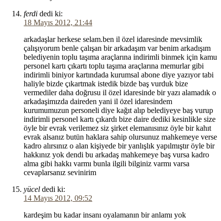
ferdi
dedi ki:
18 Mayıs 2012, 21:44
arkadaşlar herkese selam.ben il özel idaresinde mevsimlik
çalışıyorum benle çalışan bir arkadaşım var benim arkadışım
belediyenin toplu taşıma araçlarına indirimli binmek için kamu
personel kartı çıkartı toplu taşıma araçlarına memurlar gibi
indirimli biniyor kartındada kurumsal abone diye yazıyor tabi
haliyle bizde çıkartmak istedik bizde baş vurduk bize
vermediler daha doğrusu il özel idaresinde bir yazı alamadık o
arkadaşimızda daireden yani il özel idaresindem
kurumumuzun personeli diye kağıt alıp belediyeye baş vurup
indirimli personel kartı çıkardı bize daire dediki kesinlikle size
öyle bir evrak verilemez siz şirket elemanısınız öyle bir kahıt
evrak alsanız butün haklara sahip olursunuz mahkemeye verse
kadro alırsınız o alan kişiyede bir yanlışlık yapılmıştır öyle bir
hakkınız yok dendi bu arkadaş mahkemeye baş vursa kadro
alma gibi hakkı varmı bunla ilgili bilginiz varmı varsa
cevaplarsanız sevinirim
yücel
dedi ki:
14 Mayıs 2012, 09:52
kardeşim bu kadar insanı oyalamanın bir anlamı yok