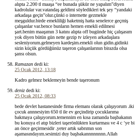
alıpta 2.200 tl maaşa “ee bunada şükür ne yapalım”diyen
kadrolular var.vatandaş geldimi söyledikleri tek şey “yandaki
arkadaşa geçin”olur.çünki o internette gezmekle
meşguldur.birde emekliliği haketmiş hatta senelerce geçmiş
çalışanlar var.bence bunların hemen emekli edilmesi
şart.benim maaşımın 3 katını alıpta off bugünde hiç çalışasım
yok diyen bütün gün nette gezip tv izleyen arkadaşlara
sesleniyorum.gelmeyen kardeşim.emekli olun gidin.gidinki
sizin küçük gördüğünüz taşeron çalışanlarının birazda olsa
şansı olsun.
Ramazan
dedi ki:
25 Ocak 2012, 13:18
Kadro gelmez beklemeyin bende taşeronum
deniz
dedi ki:
25 Ocak 2012, 08:33
bede devlet hastanesinde firma elemanı olarak çalışıyorum .iki
çocuk annnesiyim 650 tl ile ev geçindirip çocuklarıma
bakmaya çalışıyorum.temennim en kısa zamanda başbakanın
bu konuya el atıp bizleri taşerönlükten kurtarması ve 4 c ‘ye bi
an önce geçirmesidir .yeter artık sabrımın son
aşamasındayım.sesimizi duy başbakannnnnnnn.Allah