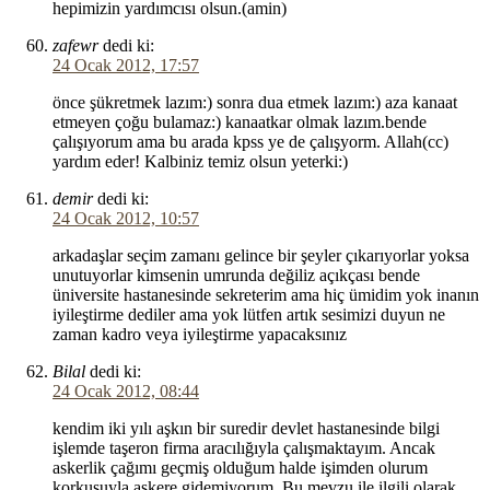
hepimizin yardımcısı olsun.(amin)
zafewr
dedi ki:
24 Ocak 2012, 17:57
önce şükretmek lazım:) sonra dua etmek lazım:) aza kanaat
etmeyen çoğu bulamaz:) kanaatkar olmak lazım.bende
çalışıyorum ama bu arada kpss ye de çalışyorm. Allah(cc)
yardım eder! Kalbiniz temiz olsun yeterki:)
demir
dedi ki:
24 Ocak 2012, 10:57
arkadaşlar seçim zamanı gelince bir şeyler çıkarıyorlar yoksa
unutuyorlar kimsenin umrunda değiliz açıkçası bende
üniversite hastanesinde sekreterim ama hiç ümidim yok inanın
iyileştirme dediler ama yok lütfen artık sesimizi duyun ne
zaman kadro veya iyileştirme yapacaksınız
Bilal
dedi ki:
24 Ocak 2012, 08:44
kendim iki yılı aşkın bir suredir devlet hastanesinde bilgi
işlemde taşeron firma aracılığıyla çalışmaktayım. Ancak
askerlik çağımı geçmiş olduğum halde işimden olurum
korkusuyla askere gidemiyorum. Bu mevzu ile ilgili olarak