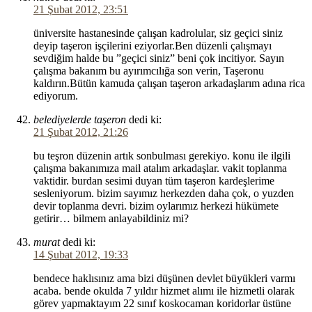
21 Şubat 2012, 23:51
üniversite hastanesinde çalışan kadrolular, siz geçici siniz
deyip taşeron işçilerini eziyorlar.Ben düzenli çalışmayı
sevdiğim halde bu ”geçici siniz” beni çok incitiyor. Sayın
çalışma bakanım bu ayırımcılığa son verin, Taşeronu
kaldırın.Bütün kamuda çalışan taşeron arkadaşlarım adına rica
ediyorum.
belediyelerde taşeron
dedi ki:
21 Şubat 2012, 21:26
bu teşron düzenin artık sonbulması gerekiyo. konu ile ilgili
çalışma bakanımıza mail atalım arkadaşlar. vakit toplanma
vaktidir. burdan sesimi duyan tüm taşeron kardeşlerime
sesleniyorum. bizim sayımız herkezden daha çok, o yuzden
devir toplanma devri. bizim oylarımız herkezi hükümete
getirir… bilmem anlayabildiniz mi?
murat
dedi ki:
14 Şubat 2012, 19:33
bendece haklısınız ama bizi düşünen devlet büyükleri varmı
acaba. bende okulda 7 yıldır hizmet alımı ile hizmetli olarak
görev yapmaktayım 22 sınıf koskocaman koridorlar üstüne