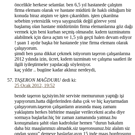
öncelikle herkese selamlar. ben 6,5 yıl hastanede çalıştım
firma elemanı olarak ve hastane müdürü ile haklı olduğum bir
konuda biraz atıştım ve işten çıkarıldım. işten çıkarılma
sebebim yetersizlik veya saygısızlık değil göreve yeni
başlamış olan hastane müdürünün firma elemanlarına göz dağı
vermek için beni kurban seçmiş olmasıdır. kıdem tazminatımı
alabilmek için dava açtım ve 1,5 yılı geçti halen devam ediyor
! şuan 1 aydır başka bir hastanede yine firma elemanı olarak
çalışıyorum.
şimdi ben şuna dikkat çekmek istiyorum taşeron çalışanlarına
2012 yılında izin, ücret, kıdem tazminatı ve çalışma saatleri ile
ilgili iyileştirmeler yapılacağı söyleniyor.
kaç yıldır .. bugüne kadar aklınız nerdeydi,
TAŞERON MAĞDURU
dedi ki:
25 Ocak 2012, 19:52
bende taşeron işçisiyim.bir serviste memurunun yaptığı işi
yapıyorum.hatta diğerlerinden daha çok ve hiç kaytarmadan
çalışıyorum.taşeron çalışanların arasında maaş zamanı
yaklaştımı herkes birbirine maaşlar verilecekmi acaba diye
sormaya başlarlar.hiç bir zaman zamanında yatmaz.bu
konuşmalara şahit olan kadrolular hemen “durun bakalım
daha biz maaşlarımızı almadık.siz taşeronsunuz.biz alalım siz
ondan sonra” demeye başlarlar.ayın 15 inde maaş bordrosunu