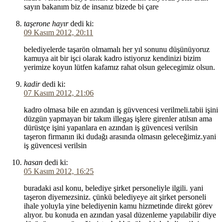
sayın bakanım biz de insanız bizede bi çare
taşerone hayır
dedi ki:
09 Kasım 2012, 20:11
belediyelerde taşarön olmamalı her yıl sonunu düşünüyoruz
kamuya ait bir işci olarak kadro istiyoruz kendinizi bizim
yerimize koyun lütfen kafamız rahat olsun gelecegimiz olsun.
kadir
dedi ki:
07 Kasım 2012, 21:06
kadro olmasa bile en azından iş güvvencesi verilmeli.tabii işini
düzgün yapmayan bir takım illegaş işlere girenler atılsın ama
dürüstçe işini yapanlara en azından iş güvencesi verilsin
taşeron firmanın iki dudağı arasında olmasın geleceğimiz.yani
iş güvencesi verilsin
hasan
dedi ki:
05 Kasım 2012, 16:25
buradaki asıl konu, belediye şirket personeliyle ilgili. yani
taşeron diyemezsiniz. çünkü belediyeye ait şirket personeli
ihale yoluyla yine belediyenin kamu hizmetinde direkt görev
alıyor. bu konuda en azından yasal düzenleme yapılabilir diye