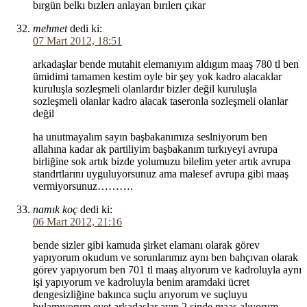
bırgün belkı bızlerı anlayan bırılerı çıkar
mehmet
dedi ki:
07 Mart 2012, 18:51
arkadaşlar bende mutahit elemanıyım aldıgım maaş 780 tl ben
ümidimi tamamen kestim oyle bir şey yok kadro alacaklar
kuruluşla sozleşmeli olanlardır bizler değil kuruluşla
sozleşmeli olanlar kadro alacak taseronla sozleşmeli olanlar
değil
ha unutmayalım sayın başbakanımıza seslniyorum ben
allahına kadar ak partiliyim başbakanım turkıyeyi avrupa
birliğine sok artık bizde yolumuzu bilelim yeter artık avrupa
standrtlarını uyguluyorsunuz ama malesef avrupa gibi maaş
vermiyorsunuz……….
namık koç
dedi ki:
06 Mart 2012, 21:16
bende sizler gibi kamuda şirket elamanı olarak görev
yapıyorum okudum ve sorunlarımız aynı ben bahçıvan olarak
görev yapıyorum ben 701 tl maaş alıyorum ve kadroluyla aynı
işi yapıyorum ve kadroluyla benim aramdaki ücret
dengesizliğine bakınca suçlu arıyorum ve suçluyu
bulamıyorum evet arkadaşlar ayın 2 sinde maaş alıyorum