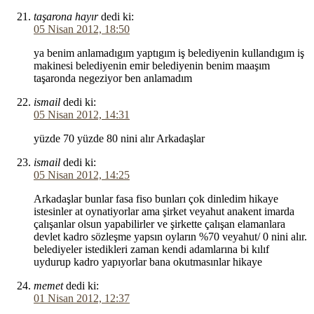
taşarona hayır
dedi ki:
05 Nisan 2012, 18:50
ya benim anlamadıgım yaptıgım iş belediyenin kullandıgım iş
makinesi belediyenin emir belediyenin benim maaşım
taşaronda negeziyor ben anlamadım
ismail
dedi ki:
05 Nisan 2012, 14:31
yüzde 70 yüzde 80 nini alır Arkadaşlar
ismail
dedi ki:
05 Nisan 2012, 14:25
Arkadaşlar bunlar fasa fiso bunları çok dinledim hikaye
istesinler at oynatiyorlar ama şirket veyahut anakent imarda
çalışanlar olsun yapabilirler ve şirkette çalışan elamanlara
devlet kadro sözleşme yapsın oyların %70 veyahut/ 0 nini alır.
belediyeler istedikleri zaman kendi adamlarına bi kılıf
uydurup kadro yapıyorlar bana okutmasınlar hikaye
memet
dedi ki:
01 Nisan 2012, 12:37