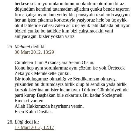
herkese selam yorumların tumunu okudum oturdum biraz
düşündüm kendimi tutamadım ağladım çunku bende taşeron
firma çalışanıyım tam yediyıldır pansiyolu okullarda aşçıyım
her an işten çıkarma korkosuyla yaşiyoruz hele bu üç aylık
okul tatileride cabası zaten acız üç aylık tatıl dahada bitiriyor
bizleri çunku bu tatildde kim bizi çalıştıracakki yani
anlıyacagını bizler yoktan varız
Mehmet
dedi ki:
30 Mart 2012, 13:29
Cümleten Tüm Arkadaşlara Selam Olsun.
Konu hep aynı sorunlarımız aynı çözüm ise yok.Üretecek
Zeka yok Memlekette çünkü.
Bir toplulugumuz olmadığı ve Sendikamızın olmayışı
yüzünden bu durumdayız birlik olup bi sendika yada birlik
kursak ister inanın ister inanmayın Türkiye Cümhüriyetinde
parti kurup Başbakan bile cıkartırız Bu kadar Sözleşmeli
Emekci varken.
Allah Hakkımızda hayırlısını versin.
Esen Kalın Dostlar..
Lütfi
dedi ki:
17 Mart 2012, 12:17