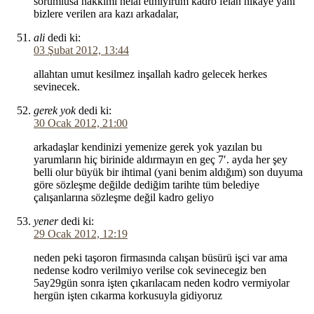
sorumlusa hakkımı helal etmiyırum kadro felan hikaye yani
bizlere verilen ara kazı arkadalar,
ali
dedi ki:
03 Şubat 2012, 13:44
allahtan umut kesilmez inşallah kadro gelecek herkes
sevinecek.
gerek yok
dedi ki:
30 Ocak 2012, 21:00
arkadaşlar kendinizi yemenize gerek yok yazılan bu
yarumların hiç birinide aldırmayın en geç 7′. ayda her şey
belli olur büyük bir ihtimal (yani benim aldığım) son duyuma
göre sözleşme değilde dediğim tarihte tüm belediye
çalışanlarına sözleşme değil kadro geliyo
yener
dedi ki:
29 Ocak 2012, 12:19
neden peki taşoron firmasında calışan büsürü işci var ama
nedense kodro verilmiyo verilse cok sevinecegiz ben
5ay29gün sonra işten çıkarılacam neden kodro vermiyolar
hergün işten cıkarma korkusuyla gidiyoruz