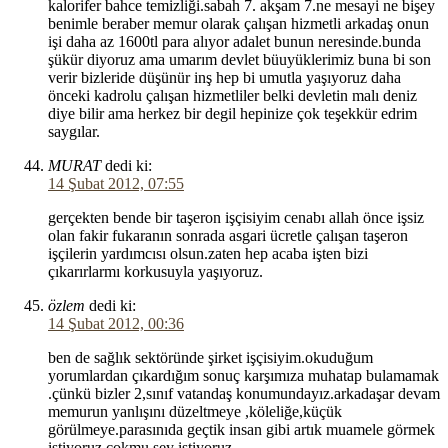
kalorifer bahce temizliği.sabah 7. akşam 7.ne mesayi ne bişey
benimle beraber memur olarak çalışan hizmetli arkadaş onun
işi daha az 1600tl para alıyor adalet bunun neresinde.bunda
şükür diyoruz ama umarım devlet büuyüklerimiz buna bi son
verir bizleride düşünür inş hep bi umutla yaşıyoruz daha
önceki kadrolu çalışan hizmetliler belki devletin malı deniz
diye bilir ama herkez bir degil hepinize çok teşekkür edrim
saygılar.
MURAT
dedi ki:
14 Şubat 2012, 07:55
gerçekten bende bir taşeron işçisiyim cenabı allah önce işsiz
olan fakir fukaranın sonrada asgari ücretle çalışan taşeron
işçilerin yardımcısı olsun.zaten hep acaba işten bizi
çıkarırlarmı korkusuyla yaşıyoruz.
özlem
dedi ki:
14 Şubat 2012, 00:36
ben de sağlık sektöründe şirket işçisiyim.okuduğum
yorumlardan çıkardığım sonuç karşımıza muhatap bulamamak
.çünkü bizler 2,sınıf vatandaş konumundayız.arkadaşar devam
memurun yanlışını düzeltmeye ,köleliğe,küçük
görülmeye.parasınıda geçtik insan gibi artık muamele görmek
istiyoruz.çokmu şey istiyoruz…