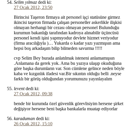
Selim yılmaz
dedi ki:
27 Ocak 2012, 23:50
Birincisi Taşeron firmaya ait personel işçi statüsüne girmez
ikincisi taşeron firmada çalışan personeller askerlikle ilişkisi
olmayan herhangi bir cezası olmayan personel Bulunduğu
kurumun bakanlığı tarafından kadroya alınabilir üçüncüsü
personel kendi işini yapmıyodur devlete hizmet veriyodur
(firma aracılığıyla )… Yukarda o kadar yazı yazmışsın ama
hepsi boş arkadaşım bilip bilmeden savurma !!!!!
cvp Selim Bey burada anlatılmak isteneni anlamamışsın
.Anlamana da gerek yok. Ama bu yazıya ulaşıp okuduğuna
göre başka durumların var. Son cümlene gelince neden böyle
kaba ve kızgınlık ifadesi var.Bir sıkıntın olduğu belli .neyse
farklı bir görüş olduğundan yorumunuzu yayınlayalım
levent
dedi ki:
27 Ocak 2012, 09:38
bende bir kurumda özel güvenlik görevlisiyim hersene şirket
değişiyor hersene beni başka bankalarla muatap ediyorlar
karaduman
dedi ki:
26 Ocak 2012, 15:10