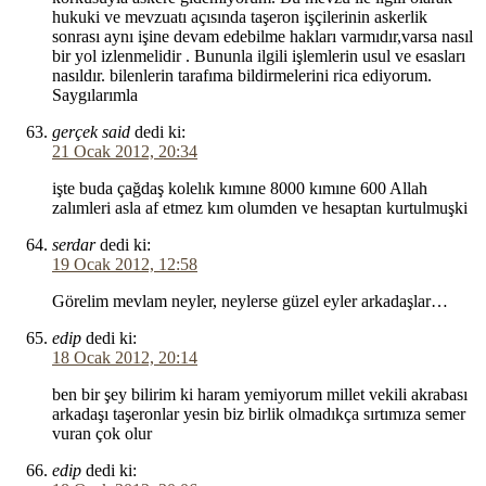
hukuki ve mevzuatı açısında taşeron işçilerinin askerlik
sonrası aynı işine devam edebilme hakları varmıdır,varsa nasıl
bir yol izlenmelidir . Bununla ilgili işlemlerin usul ve esasları
nasıldır. bilenlerin tarafıma bildirmelerini rica ediyorum.
Saygılarımla
gerçek said
dedi ki:
21 Ocak 2012, 20:34
işte buda çağdaş kolelık kımıne 8000 kımıne 600 Allah
zalımleri asla af etmez kım olumden ve hesaptan kurtulmuşki
serdar
dedi ki:
19 Ocak 2012, 12:58
Görelim mevlam neyler, neylerse güzel eyler arkadaşlar…
edip
dedi ki:
18 Ocak 2012, 20:14
ben bir şey bilirim ki haram yemiyorum millet vekili akrabası
arkadaşı taşeronlar yesin biz birlik olmadıkça sırtımıza semer
vuran çok olur
edip
dedi ki: