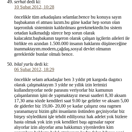
serhat
dedi ki:
10 Şubat 2012, 10:28
öncelikle tüm arkadaşlara selamlar.bence bu konuya sayın
başbakanın el atması lazım.bu güne kadar hep sorun olan
taşeronluk sisteminin kaldırılması gerekmektedir.bu sistem
ortadan kalkmadığı sürece hep sorun olarak
kalacaktır.başbakanın taşeron olarak çalışan işçilerin aileleri ile
birlikte en azından 1.500.000 insanın haklarını düşüneceğine
inanmaktayım.modern,çağdaş,sosyal devlet olmanın
gerekleride bunlar olmalı bence.
bilal yurlu
dedi ki:
06 Şubat 2012, 18:29
öncelikle selam arkadaşlar ben 3 yıldır ptt kargoda dagıtıcı
olarak çalışmaktayım 3 yıldır ne yıllık izin lerimizi
kullandırıyorlar nede parasını veriyorlar biz kamunun
çalışanlarının işini de yapmaktayız mesai saatleri 8,30 aksam
17,30 ama sözde kendileri saat 9.00 işe gelirler ve aksam 5,00
de giderler biz 19,00- 20,00 ye kadar çalışırız ona ragmen
yaranamayız bizim gibi insanların üstünden geçiniyorlar biz
birşey söyledikmi işle tehdit ediliyoruz hak adelet yok bizlere
hasta olmak yok izin yok kendileri başı agrısalar rapor
alıyorlar izin alıyorlar ama hakkımızı yiyenlerden kim