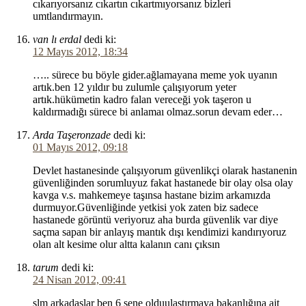
cıkarıyorsanız cıkartın cıkartmıyorsanız bizleri
umtlandırmayın.
van lı erdal
dedi ki:
12 Mayıs 2012, 18:34
….. sürece bu böyle gider.ağlamayana meme yok uyanın
artık.ben 12 yıldır bu zulumle çalışıyorum yeter
artık.hükümetin kadro falan vereceği yok taşeron u
kaldırmadığı sürece bi anlamaı olmaz.sorun devam eder…
Arda Taşeronzade
dedi ki:
01 Mayıs 2012, 09:18
Devlet hastanesinde çalışıyorum güvenlikçi olarak hastanenin
güvenliğinden sorumluyuz fakat hastanede bir olay olsa olay
kavga v.s. mahkemeye taşınsa hastane bizim arkamızda
durmuyor.Güvenliğinde yetkisi yok zaten biz sadece
hastanede görüntü veriyoruz aha burda güvenlik var diye
saçma sapan bir anlayış mantık dışı kendimizi kandırıyoruz
olan alt kesime olur altta kalanın canı çıksın
tarum
dedi ki:
24 Nisan 2012, 09:41
slm arkadaşlar ben 6 sene olduulaştırmaya bakanlığına ait