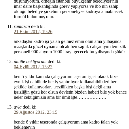
düşünüyorum. örneğin istanbul büyükşehir belediyesi’nin
imar daire başkanlığında görev yapıyorsa ve ibb nin sahip
olduğu belediye şirketinin personeliyse kadroya alınabilecek
formül bulunmuş olur.
ramazan
dedi ki:
21 Ekim 2012, 19:26
arkadaşlar kadro işi yalan gelmez emin olun ama yılbaşında
maaşlarda güzel oynama olcak ben saglık calışanıyım temizlik
personeli 900 alıyom 1000 lirayı gececek bu yılbaşında şükür
ümitle bekliyorum
dedi ki:
04 Eylül 2012, 15:22
ben 5 yıldır kamuda çalışıyorum taşeron işçisi olarak bize
evrak işi dahilinde her iş yaptırılıyor kullanabildikleri her
şekilde kullanıyorlar…rezillikten başka bişi değil ama
işsizliğin gözü kör olsun devletin bizden haberi bile yok bence
neler cektiğimizin ama bir ümit işte……………….
ayla
dedi ki:
29 Ağustos 2012, 23:15
bende 6 yıldır taşeronda çalışıyorum ama kadro falan yok
beklemeyin