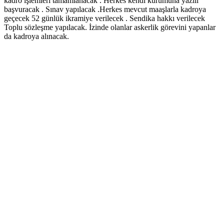
kadro işlemleri tamamlanacak . Herkes kendi kurumuna yazılı
başvuracak . Sınav yapılacak .Herkes mevcut maaşlarla kadroya
geçecek 52 günlük ikramiye verilecek . Sendika hakkı verilecek
Toplu sözleşme yapılacak. İzinde olanlar askerlik görevini yapanlar
da kadroya alınacak.