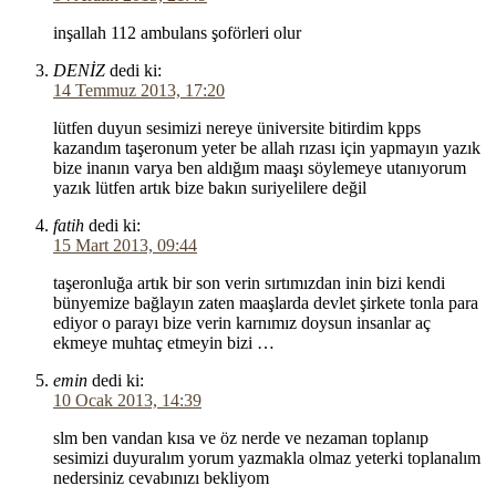
inşallah 112 ambulans şoförleri olur
DENİZ
dedi ki:
14 Temmuz 2013, 17:20
lütfen duyun sesimizi nereye üniversite bitirdim kpps
kazandım taşeronum yeter be allah rızası için yapmayın yazık
bize inanın varya ben aldığım maaşı söylemeye utanıyorum
yazık lütfen artık bize bakın suriyelilere değil
fatih
dedi ki:
15 Mart 2013, 09:44
taşeronluğa artık bir son verin sırtımızdan inin bizi kendi
bünyemize bağlayın zaten maaşlarda devlet şirkete tonla para
ediyor o parayı bize verin karnımız doysun insanlar aç
ekmeye muhtaç etmeyin bizi …
emin
dedi ki:
10 Ocak 2013, 14:39
slm ben vandan kısa ve öz nerde ve nezaman toplanıp
sesimizi duyuralım yorum yazmakla olmaz yeterki toplanalım
nedersiniz cevabınızı bekliyom