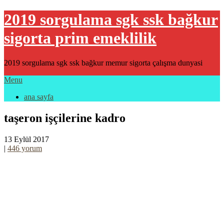
2019 sorgulama sgk ssk bağkur
sigorta prim emeklilik
2019 sorgulama sgk ssk bağkur memur sigorta çalışma dunyasi
Menu
ana sayfa
taşeron işçilerine kadro
13 Eylül 2017
|
446 yorum