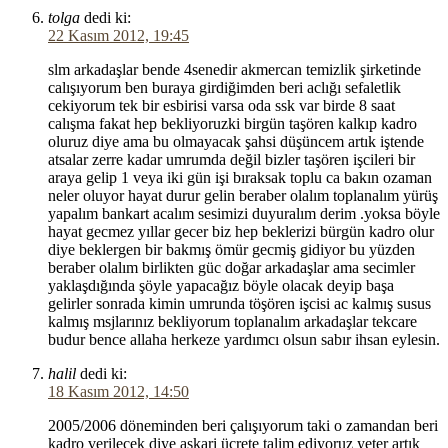
tolga
dedi ki:
22 Kasım 2012, 19:45
slm arkadaşlar bende 4senedir akmercan temizlik şirketinde
calışıyorum ben buraya girdiğimden beri aclığı sefaletlik
cekiyorum tek bir esbirisi varsa oda ssk var birde 8 saat
calışma fakat hep bekliyoruzki birgün taşören kalkıp kadro
oluruz diye ama bu olmayacak şahsi düşüncem artık iştende
atsalar zerre kadar umrumda değil bizler taşören işcileri bir
araya gelip 1 veya iki gün işi bıraksak toplu ca bakın ozaman
neler oluyor hayat durur gelin beraber olalım toplanalım yürüş
yapalım bankart acalım sesimizi duyuralım derim .yoksa böyle
hayat gecmez yıllar gecer biz hep beklerizi bürgün kadro olur
diye beklergen bir bakmış ömür gecmiş gidiyor bu yüzden
beraber olalım birlikten güc doğar arkadaşlar ama secimler
yaklaşdığında şöyle yapacağız böyle olacak deyip başa
gelirler sonrada kimin umrunda töşören işcisi ac kalmış susus
kalmış msjlarınız bekliyorum toplanalım arkadaşlar tekcare
budur bence allaha herkeze yardımcı olsun sabır ihsan eylesin.
halil
dedi ki:
18 Kasım 2012, 14:50
2005/2006 döneminden beri çalışıyorum taki o zamandan beri
kadro verilecek diye askari ücrete talim ediyoruz yeter artık