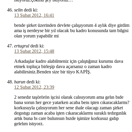
selin
dedi ki:
13 Şubat 2012, 16:41
bende şirket üzerinden devlete çalışıyorum 4 aylık diye girdim
ama iş nerdeyse bir yıl olacak bu kadro konusunda tam bilgisi
olan yorum yapabilir mi
ertugrul
dedi ki:
13 Şubat 2012, 15:48
Arkadaşlar kadro alabilmeniz için çalıştığınız kurumu dava
etmek topluça birleşip dava açarsanız o zaman kadro
alabilirsiniz.Benden size bir tüyo KAPİŞ.
harun
dedi ki:
12 Şubat 2012, 23:39
2 senedır taşörörön işcisi olarak calısıyorum ama gelın bıde
bana sorun her gece yatarken acaba benı işten cıkaracaklarmı?
korkusuyla çalısıyorum her sene ıhale olacagı zaman şirket
degıstıgı zaman acaba işten cıkaracaklarmı suraklı tedırgınlık
artık buna bı care bulunsun bızde işimize korkusuz gıdıp
gelelım istıyorz.