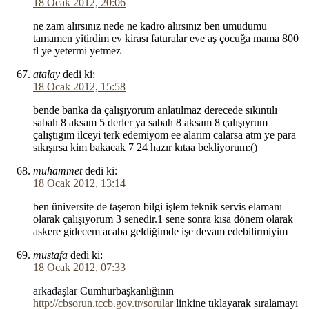
18 Ocak 2012, 20:06
ne zam alırsınız nede ne kadro alırsınız ben umudumu
tamamen yitirdim ev kirası faturalar eve aş çocuğa mama 800
tl ye yetermi yetmez
atalay
dedi ki:
18 Ocak 2012, 15:58
bende banka da çalışıyorum anlatılmaz derecede sıkıntılı
sabah 8 aksam 5 derler ya sabah 8 aksam 8 çalışıyrum
çalıştıgım ilceyi terk edemiyom ee alarım calarsa atm ye para
sıkışırsa kim bakacak 7 24 hazır kıtaa bekliyorum:()
muhammet
dedi ki:
18 Ocak 2012, 13:14
ben üniversite de taşeron bilgi işlem teknik servis elamanı
olarak çalışıyorum 3 senedir.1 sene sonra kısa dönem olarak
askere gidecem acaba geldiğimde işe devam edebilirmiyim
mustafa
dedi ki:
18 Ocak 2012, 07:33
arkadaşlar Cumhurbaşkanlığının
http://cbsorun.tccb.gov.tr/sorular
linkine tıklayarak sıralamayı