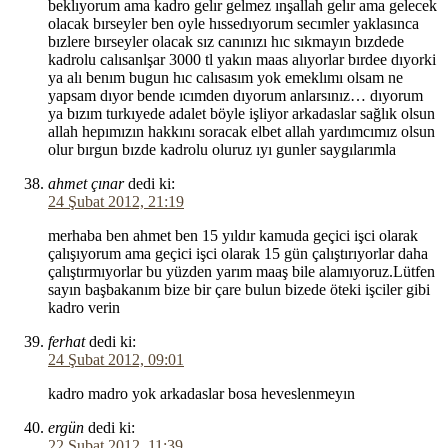
beklıyorum ama kadro gelır gelmez ınşallah gelır ama gelecek
olacak bırseyler ben oyle hıssedıyorum secımler yaklasınca
bızlere bırseyler olacak sız canınızı hıc sıkmayın bızdede
kadrolu calısanlşar 3000 tl yakın maas alıyorlar bırdee dıyorki
ya alı benım bugun hıc calısasım yok emeklımı olsam ne
yapsam dıyor bende ıcımden dıyorum anlarsınız… dıyorum
ya bızım turkıyede adalet böyle işliyor arkadaslar sağlık olsun
allah hepımızın hakkını soracak elbet allah yardımcımız olsun
olur bırgun bızde kadrolu oluruz ıyı gunler saygılarımla
ahmet çınar
dedi ki:
24 Şubat 2012, 21:19
merhaba ben ahmet ben 15 yıldır kamuda geçici işci olarak
çalışıyorum ama geçici işci olarak 15 gün çalıştırıyorlar daha
çalıştırmıyorlar bu yüzden yarım maaş bile alamıyoruz.Lütfen
sayın başbakanım bize bir çare bulun bizede öteki işciler gibi
kadro verin
ferhat
dedi ki:
24 Şubat 2012, 09:01
kadro madro yok arkadaslar bosa heveslenmeyın
ergün
dedi ki:
22 Şubat 2012, 11:39