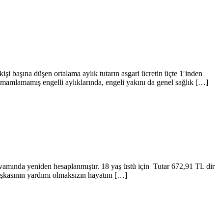
şi başına düşen ortalama aylık tutarın asgari ücretin üçte 1′inden
amamlamamış engelli aylıklarında, engeli yakını da genel sağlık […]
devamında yeniden hesaplanmıştır. 18 yaş üstü için Tutar 672,91 TL dir
aşkasının yardımı olmaksızın hayatını […]