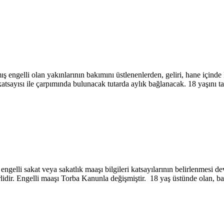
ngelli olan yakınlarının bakımını üstlenenlerden, geliri, hane içinde ki
tsayısı ile çarpımında bulunacak tutarda aylık bağlanacak. 18 yaşını t
ngelli sakat veya sakatlık maaşı bilgileri katsayılarının belirlenmesi 
idir. Engelli maaşı Torba Kanunla değişmiştir. 18 yaş üstünde olan, b