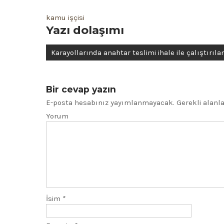
kamu işçisi
Yazı dolaşımı
Karayollarında anahtar teslimi ihale ile çalıştırıla
Bir cevap yazın
E-posta hesabınız yayımlanmayacak.
Gerekli alanl
Yorum
İsim
*