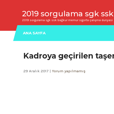
2019 sorgulama sgk ssk
2019 sorgulama sgk ssk bağkur memur sigorta çalışma dunyasi
ANA SAYFA
Kadroya geçirilen taşer
29 Aralık 2017
|
Yorum yapılmamış