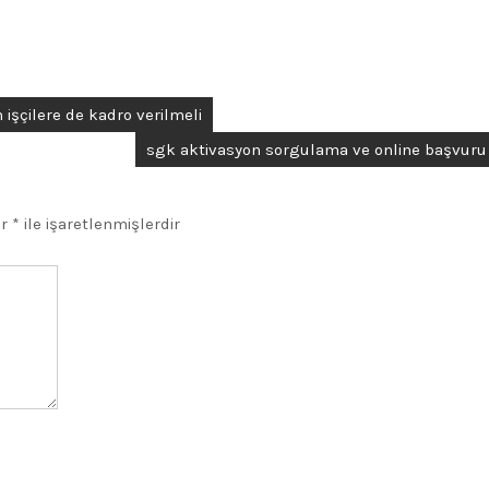
n işçilere de kadro verilmeli
sgk aktivasyon sorgulama ve online başvuru
ar
*
ile işaretlenmişlerdir