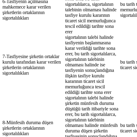
6-Tasfiyenin açılmasına
sigortalılarca, sigortalının
bu tarih t
mahkemece karar verilen
talebinin olmaması halinde
memurlu
şirketlerin ortaklarının
tasfiye kurulu kararının
sigortalı
sigortalılıkları
ticaret sicil memurluğunca
tescil edildiği tarihte sona
erer
sigortalının talebi halinde
tasfiyenin başlanmasına
karar verildiği tarihte sona
erer, bu tarih sigortalılarca,
7-Tasfiyesine şirketin ortaklar
sigortalının talebinin
kurulu tarafından karar verilen
bu tarih 
olmaması halinde ise
şirketlerin ortaklarının
ticaret s
tasfiyenin sonuçlandığına
sigortalılıkları
ilişkin tasfiye kurulu
kararının ticaret sicil
memurluğunca tescil
edildiği tarihte sona erer
sigortalının talebi halinde
şirketin münfesih duruma
düştüğü tarih itibariyle
sona
erer, bu tarih sigortalılarca,
sigortalının talebinin
8-Münfesih duruma düşen
olmaması halinde münfesih
bu tarih 
şirketlerin ortaklarının
duruma düşen şirketin
ticaret s
sigortalılıkları
tasfiyesinin sonuçlandığına