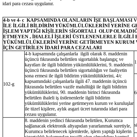
idari para cezası uygulanır.
4-b ve 4- c KAPSAMINDA OLANLARIN İŞE BAŞLAMASI V
İLE İLGİLİ BİLDİRİM YÜKÜMLÜLÜKLERİNİ YERİNE G
İŞLEM YAPTIĞI KİŞİLERİN SİGORTALI OLUP OLMADIĞ
ETMEYEN , İHALELİ İŞLERİ ÜSTLENENLERLE İLGİLİ 
YÜKÜMLÜLÜKLERİNİ YERİNE GETİRMEYEN KURUM 
İÇİN GETİRİLEN İDARİ PARA CEZALARI
4-b kapsamında çalışanlarla ilgili olarak 8. maddenin
üçüncü fıkrasında belirtilen sigortalılık başlangıç ve
1
kayıtları ile ilgili bildirim yükümlülüklerini, 9. maddenin
üçüncü fıkrasında belirtilen sigortalılığın ve faaliyetin
sona ermesi ile ilgili bildirim yükümlülüklerini, 4/c
kapsamındaki çalışanlarla ilgili 47. maddenin üçüncü
102-g
fıkrasında belirtilen vazife malullüğü ile ilgili bildirim
yükümlülüklerini, 90. maddenin birinci fıkrasında
6
belirtilen ihaleli iş üstlenenlerle ilgili bildirim
yükümlülüklerini yerine getirmeyen kurum ve kuruluşlar
ile tüzel kişilere, aylık asgari ücret tutarında idari para
cezası uygulanır.
8. maddenin yedinci fıkrasında belirtilen, Kurumca
s
sağlanacak elektronik altyapıdan yararlanmak suretiyle,
Kurumca belirlenecek işlemlerde, işlem yaptığı kişilerin
sigortalılık bakımından tescilli olup olmadığını kontrol