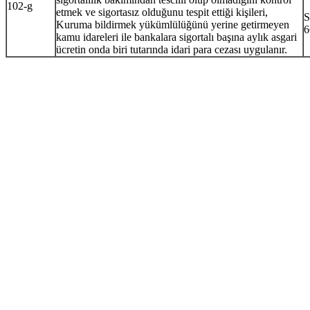
102-g
etmek ve sigortasız olduğunu tespit ettiği kişileri,
S
Kuruma bildirmek yükümlülüğünü yerine getirmeyen
6
kamu idareleri ile bankalara sigortalı başına aylık asgari
ücretin onda biri tutarında idari para cezası uygulanır.