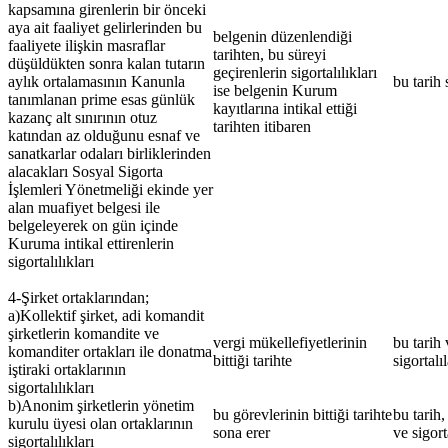
kapsamına girenlerin bir önceki
aya ait faaliyet gelirlerinden bu
belgenin düzenlendiği
faaliyete ilişkin masraflar
tarihten, bu süreyi
düşüldükten sonra kalan tutarın
geçirenlerin sigortalılıkları
aylık ortalamasının Kanunla
bu tarih 
ise belgenin Kurum
tanımlanan prime esas günlük
kayıtlarına intikal ettiği
kazanç alt sınırının otuz
tarihten itibaren
katından az olduğunu esnaf ve
sanatkarlar odaları birliklerinden
alacakları Sosyal Sigorta
İşlemleri Yönetmeliği ekinde yer
alan muafiyet belgesi ile
belgeleyerek on gün içinde
Kuruma intikal ettirenlerin
sigortalılıkları
4-Şirket ortaklarından;
a)Kollektif şirket, adi komandit
şirketlerin komandite ve
vergi mükellefiyetlerinin
bu tarih 
komanditer ortakları ile donatma
bittiği tarihte
sigortalı
iştiraki ortaklarının
sigortalılıkları
b)Anonim şirketlerin yönetim
bu görevlerinin bittiği tarihte
bu tarih,
kurulu üyesi olan ortaklarının
sona erer
ve sigort
sigortalılıkları