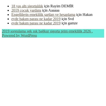
18 yaş altı sigortalılık
için
Rayim DEMİR
2019 çocuk yardımı
için
Aaaaaa
Engellilerin emeklilik şartları ve hesaplama
için
Hakan
evde bakım parası ne kadar 2019
için
Svd
evde bakım parası ne kadar 2019
için
gamze
2019 sorgulama sgk ssk bağkur sigorta prim emeklilik 2026 .
Powered by WordPress