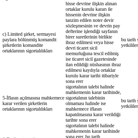
hisse devrine ilişkin alınan
ortaklar kurulu kararı ile
hissenin devrine ilişkin
tanzim edilen noter devir
sözleşmesinin ve devrin pay
defterine işlendiği sayfanın
c) Limited şirket, sermayesi
birer suretlerinin birlikte
paylara bölünmüş komandit
bu tarih 
ibraz edilmesi veya hisse
şirketlerin komandite
yetkilile
devri ticaret sicil
ortaklarının sigortalılıkları
memurluğuna tescil edilmiş
ise ticaret sicil gazetesinde
ilan edildiği nüshasının ibraz
edilmesi kaydıyla ortaklar
kurulu karar tarihi itibariyle
sona erer
sigortalının talebi halinde
mahkemenin karar tarihinde,
5-İflasın açılmasına mahkemece
sigortalının talebinin
bu tarih 
karar verilen şirketlerin
olmaması halinde ise
yetkilile
ortaklarının sigortalılıkları
mahkemece iflasın
kapatılmasına karar verildiği
tarihte sona erer
sigortalının talebi halinde
mahkemenin karar tarihinde
sona erer, bu tarih