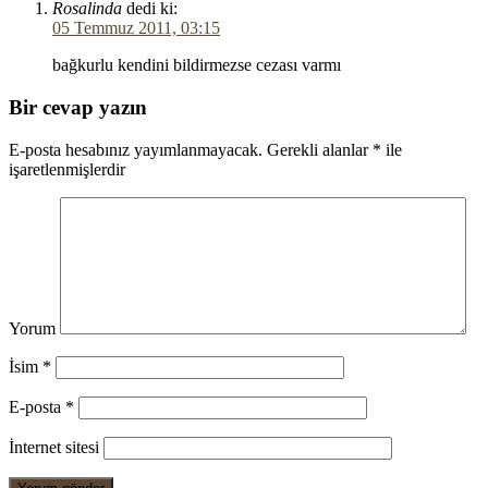
Rosalinda
dedi ki:
05 Temmuz 2011, 03:15
bağkurlu kendini bildirmezse cezası varmı
Bir cevap yazın
E-posta hesabınız yayımlanmayacak.
Gerekli alanlar
*
ile
işaretlenmişlerdir
Yorum
İsim
*
E-posta
*
İnternet sitesi