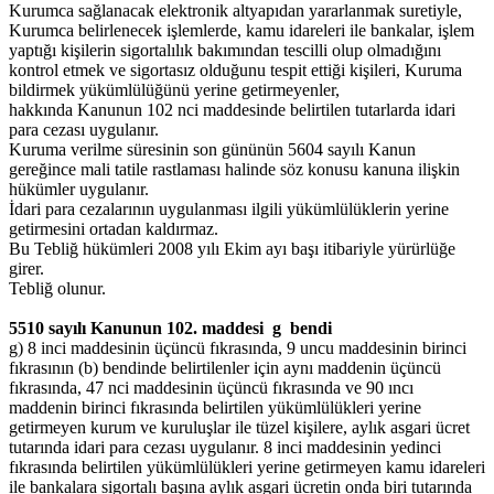
Kurumca sağlanacak elektronik altyapıdan yararlanmak suretiyle,
Kurumca belirlenecek işlemlerde, kamu idareleri ile bankalar, işlem
yaptığı kişilerin sigortalılık bakımından tescilli olup olmadığını
kontrol etmek ve sigortasız olduğunu tespit ettiği kişileri, Kuruma
bildirmek yükümlülüğünü yerine getirmeyenler,
hakkında Kanunun 102 nci maddesinde belirtilen tutarlarda idari
para cezası uygulanır.
Kuruma verilme süresinin son gününün 5604 sayılı Kanun
gereğince mali tatile rastlaması halinde söz konusu kanuna ilişkin
hükümler uygulanır.
İdari para cezalarının uygulanması ilgili yükümlülüklerin yerine
getirmesini ortadan kaldırmaz.
Bu Tebliğ hükümleri 2008 yılı Ekim ayı başı itibariyle yürürlüğe
girer.
Tebliğ olunur.
5510 sayılı Kanunun 102. maddesi g bendi
g) 8 inci maddesinin üçüncü fıkrasında, 9 uncu maddesinin birinci
fıkrasının (b) bendinde belirtilenler için aynı maddenin üçüncü
fıkrasında, 47 nci maddesinin üçüncü fıkrasında ve 90 ıncı
maddenin birinci fıkrasında belirtilen yükümlülükleri yerine
getirmeyen kurum ve kuruluşlar ile tüzel kişilere, aylık asgari ücret
tutarında idari para cezası uygulanır. 8 inci maddesinin yedinci
fıkrasında belirtilen yükümlülükleri yerine getirmeyen kamu idareleri
ile bankalara sigortalı başına aylık asgari ücretin onda biri tutarında