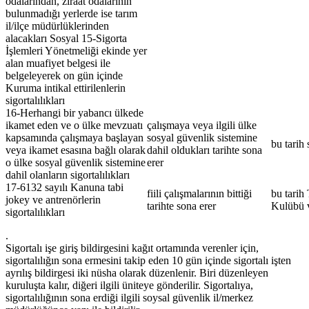
odalarından, ziraat odalarının
bulunmadığı yerlerde ise tarım
il/ilçe müdürlüklerinden
alacakları Sosyal 15-Sigorta
İşlemleri Yönetmeliği ekinde yer
alan muafiyet belgesi ile
belgeleyerek on gün içinde
Kuruma intikal ettirilenlerin
sigortalılıkları
16-Herhangi bir yabancı ülkede
ikamet eden ve o ülke mevzuatı
çalışmaya veya ilgili ülke
kapsamında çalışmaya başlayan
sosyal güvenlik sistemine
bu tarih 
veya ikamet esasına bağlı olarak
dahil oldukları tarihte sona
o ülke sosyal güvenlik sistemine
erer
dahil olanların sigortalılıkları
17-6132 sayılı Kanuna tabi
fiili çalışmalarının bittiği
bu tarih
jokey ve antrenörlerin
tarihte sona erer
Kulübü v
sigortalılıkları
.
Sigortalı işe giriş bildirgesini kağıt ortamında verenler için,
sigortalılığın sona ermesini takip eden 10 gün içinde sigortalı işten
ayrılış bildirgesi iki nüsha olarak düzenlenir. Biri düzenleyen
kuruluşta kalır, diğeri ilgili üniteye gönderilir. Sigortalıya,
sigortalılığının sona erdiği ilgili soysal güvenlik il/merkez