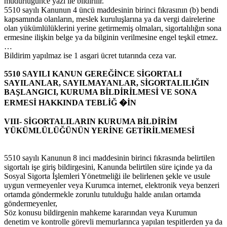
müdürlüğünce yazı ile bildirilir.
5510 sayılı Kanunun 4 üncü maddesinin birinci fıkrasının (b) bendi
kapsamında olanların, meslek kuruluşlarına ya da vergi dairelerine
olan yükümlülüklerini yerine getirmemiş olmaları, sigortalılığın sona
ermesine ilişkin belge ya da bilginin verilmesine engel teşkil etmez.
…
Bildirim yapılmaz ise 1 asgari ücret tutarında ceza var.
5510 SAYILI KANUN GEREĞİNCE SİGORTALI
SAYILANLAR, SAYILMAYANLAR, SİGORTALILIĞIN
BAŞLANGICI, KURUMA BİLDİRİLMESİ VE SONA
ERMESİ HAKKINDA TEBLİĞ
�
İN
VIII- SİGORTALILARIN KURUMA BİLDİRİM
YÜKÜMLÜLÜĞÜNÜN YERİNE GETİRİLMEMESİ
5510 sayılı Kanunun 8 inci maddesinin birinci fıkrasında belirtilen
sigortalı işe giriş bildirgesini, Kanunda belirtilen süre içinde ya da
Sosyal Sigorta İşlemleri Yönetmeliği ile belirlenen şekle ve usule
uygun vermeyenler veya Kurumca internet, elektronik veya benzeri
ortamda göndermekle zorunlu tutulduğu halde anılan ortamda
göndermeyenler,
Söz konusu bildirgenin mahkeme kararından veya Kurumun
denetim ve kontrolle görevli memurlarınca yapılan tespitlerden ya da