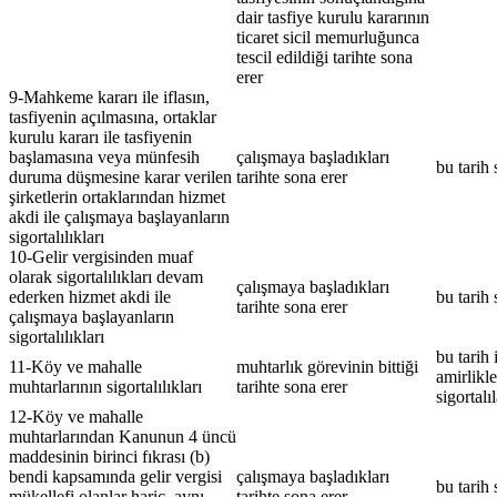
dair tasfiye kurulu kararının
ticaret sicil memurluğunca
tescil edildiği tarihte sona
erer
9-Mahkeme kararı ile iflasın,
tasfiyenin açılmasına, ortaklar
kurulu kararı ile tasfiyenin
başlamasına veya münfesih
çalışmaya başladıkları
bu tarih 
duruma düşmesine karar verilen
tarihte sona erer
şirketlerin ortaklarından hizmet
akdi ile çalışmaya başlayanların
sigortalılıkları
10-Gelir vergisinden muaf
olarak sigortalılıkları devam
çalışmaya başladıkları
ederken hizmet akdi ile
bu tarih 
tarihte sona erer
çalışmaya başlayanların
sigortalılıkları
bu tarih 
11-Köy ve
mahalle
muhtarlık görevinin bittiği
amirlikl
muhtarlarının sigortalılıkları
tarihte sona erer
sigortalı
12-Köy ve
mahalle
muhtarlarından Kanunun 4 üncü
maddesinin birinci fıkrası (b)
bendi kapsamında gelir vergisi
çalışmaya başladıkları
bu tarih 
mükellefi olanlar hariç, aynı
tarihte sona erer