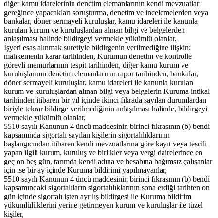
diğer kamu idarelerinin denetim elemanlarının kendi mevzuatları
gereğince yapacakları soruşturma, denetim ve incelemelerden veya
bankalar, döner sermayeli kuruluşlar, kamu idareleri ile kanunla
kurulan kurum ve kuruluşlardan alınan bilgi ve belgelerden
anlaşılması halinde bildirgeyi vermekle yükümlü olanlar,
İşyeri esas alınmak suretiyle bildirgenin verilmediğine ilişkin;
mahkemenin karar tarihinden, Kurumun denetim ve kontrolle
görevli memurlarının tespit tarihinden, diğer kamu kurum ve
kuruluşlarının denetim elemanlarının rapor tarihinden, bankalar,
döner sermayeli kuruluşlar, kamu idareleri ile kanunla kurulan
kurum ve kuruluşlardan alınan bilgi veya belgelerin Kuruma intikal
tarihinden itibaren bir yıl içinde ikinci fıkrada sayılan durumlardan
biriyle tekrar bildirge verilmediğinin anlaşılması halinde, bildirgeyi
vermekle yükümlü olanlar,
5510 sayılı Kanunun 4 üncü maddesinin birinci fıkrasının (b) bendi
kapsamında sigortalı sayılan kişilerin sigortalılıklarının
başlangıcından itibaren kendi mevzuatlarına göre kayıt veya tescili
yapan ilgili kurum, kuruluş ve birlikler veya vergi dairelerince en
geç on beş gün, tarımda kendi adına ve hesabına bağımsız çalışanlar
için ise bir ay içinde Kuruma bildirimi yapılmayanlar,
5510 sayılı Kanunun 4 üncü maddesinin birinci fıkrasının (b) bendi
kapsamındaki sigortalıların sigortalılıklarının sona erdiği tarihten on
gün içinde sigortalı işten ayrılış bildirgesi ile Kuruma bildirim
yükümlülüklerini yerine getirmeyen kurum ve kuruluşlar ile tüzel
kişiler,