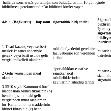
hallerde sona erer.Sigortalılığın son bulduğu tarihin 10 gün içinde
bildirilmesi gerekmektedir.Bu bildirimi kimler yapar .
Sigortalı
4-b li (Bağkurlu) kapsamı
sigortalılık bitiş tarihi
bildiren
İşten ay
sigortalı
bildirge
bildiril
1-Ticari kazanç veya serbest
mükellefiyetlerini gerektiren
meslek kazancı nedeniyle
bu tarih 
faaliyetlerine son verdikleri
gerçek veya basit usulde gelir
daireleri
tarihte
vergisi mükellefi olanların
sigortalılıkları esnaf ve
bu tarih
2-Gelir vergisinden muaf
sanatkar sicil
sicil mü
olanların
müdürlüklerindeki
sigortalı
kayıtlarının silindiği tarihte
3-5510 sayılı Kanunun 4 üncü
maddesinin birinci fıkrasının (b)
bendi kapsamındaki gelir
vergisinden muaf olanlardan,
bu Kanunun 6 ncı maddesinin
birinci fıkrasının (k) bendi