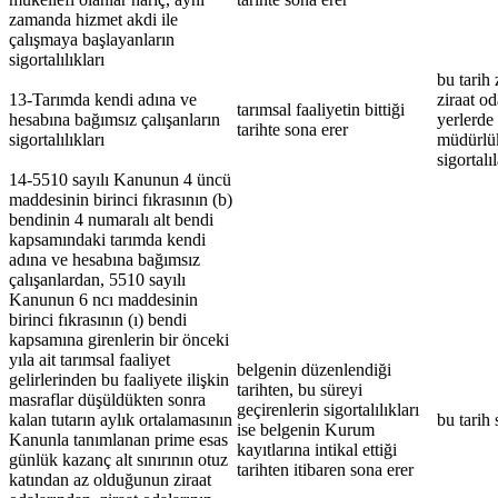
zamanda hizmet akdi ile
çalışmaya başlayanların
sigortalılıkları
bu tarih 
13-Tarımda kendi adına ve
ziraat o
tarımsal faaliyetin bittiği
hesabına bağımsız çalışanların
yerlerde 
tarihte sona erer
sigortalılıkları
müdürlük
sigortalı
14-5510 sayılı Kanunun 4 üncü
maddesinin birinci fıkrasının (b)
bendinin 4 numaralı alt bendi
kapsamındaki tarımda kendi
adına ve hesabına bağımsız
çalışanlardan, 5510 sayılı
Kanunun 6 ncı maddesinin
birinci fıkrasının (ı) bendi
kapsamına girenlerin bir önceki
yıla ait tarımsal faaliyet
belgenin düzenlendiği
gelirlerinden bu faaliyete ilişkin
tarihten, bu süreyi
masraflar düşüldükten sonra
geçirenlerin sigortalılıkları
kalan tutarın aylık ortalamasının
bu tarih 
ise belgenin Kurum
Kanunla tanımlanan prime esas
kayıtlarına intikal ettiği
günlük kazanç alt sınırının otuz
tarihten itibaren sona erer
katından az olduğunun ziraat