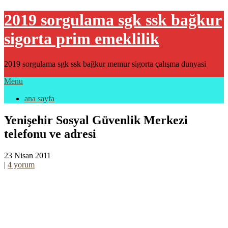
2019 sorgulama sgk ssk bağkur
sigorta prim emeklilik
2019 sorgulama sgk ssk bağkur memur sigorta çalışma dunyasi
Menu
ana sayfa
Yenişehir Sosyal Güvenlik Merkezi
telefonu ve adresi
23 Nisan 2011
|
4 yorum