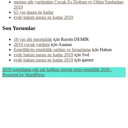
memur aile yardımları Çocuk Eş Doğum ve Ölüm Yardımları
2019
65 yaş maaşı ne kadar
evde bakım parası ne kadar 2019
Son Yorumlar
18 yaş altı sigortalılık
için
Rayim DEMİR
2019 çocuk yardımı
için
Aaaaaa
Engellilerin emeklilik şartları ve hesaplama
için
Hakan
evde bakım parası ne kadar 2019
için
Svd
evde bakım parası ne kadar 2019
için
gamze
2019 sorgulama sgk ssk bağkur sigorta prim emeklilik 2026 .
Powered by WordPress