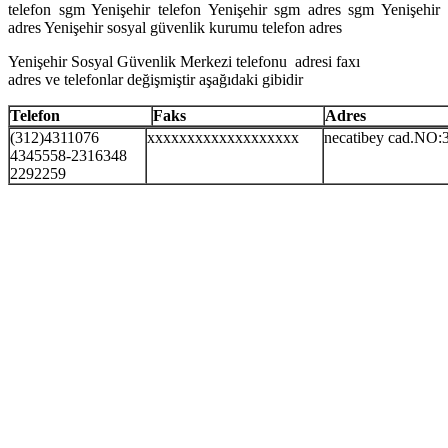
telefon sgm Yenişehir telefon Yenişehir sgm adres sgm Yenişehir
adres Yenişehir sosyal güvenlik kurumu telefon adres
Yenişehir Sosyal Güvenlik Merkezi telefonu adresi faxı
adres ve telefonlar değişmiştir aşağıdaki gibidir
Telefon
Faks
Adres
(312)4311076
xxxxxxxxxxxxxxxxxxx
necatibey cad.
4345558-2316348
2292259