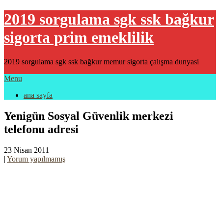
2019 sorgulama sgk ssk bağkur
sigorta prim emeklilik
2019 sorgulama sgk ssk bağkur memur sigorta çalışma dunyasi
Menu
ana sayfa
Yenigün Sosyal Güvenlik merkezi
telefonu adresi
23 Nisan 2011
|
Yorum yapılmamış