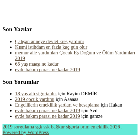
Son Yazılar
Çalışan anneye devlet kreş yardımı
Kısmi istihdam en fazla kaç gün olur
memur aile yardımları Çocuk Eş Doğum ve Ölüm Yardımları
2019
65 yaş maaşı ne kadar
evde bakım parası ne kadar 2019
Son Yorumlar
18 yaş altı sigortalılık
için
Rayim DEMİR
2019 çocuk yardımı
için
Aaaaaa
Engellilerin emeklilik şartları ve hesaplama
için
Hakan
evde bakım parası ne kadar 2019
için
Svd
evde bakım parası ne kadar 2019
için
gamze
2019 sorgulama sgk ssk bağkur sigorta prim emeklilik 2026 .
Powered by WordPress