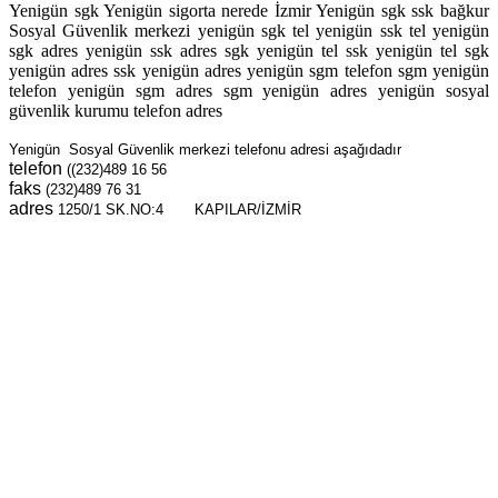
Yenigün sgk Yenigün sigorta nerede İzmir Yenigün sgk ssk bağkur
Sosyal Güvenlik merkezi yenigün sgk tel yenigün ssk tel yenigün
sgk adres yenigün ssk adres sgk yenigün tel ssk yenigün tel sgk
yenigün adres ssk yenigün adres yenigün sgm telefon sgm yenigün
telefon yenigün sgm adres sgm yenigün adres yenigün sosyal
güvenlik kurumu telefon adres
Yenigün Sosyal Güvenlik merkezi telefonu adresi aşağıdadır
telefon
((232)489 16 56
faks
(232)489 76 31
adres
1250/1 SK.NO:4 KAPILAR/İZMİR