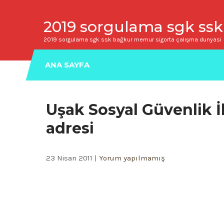
2019 sorgulama sgk ssk
2019 sorgulama sgk ssk bağkur memur sigorta çalışma dunyasi
ANA SAYFA
Uşak Sosyal Güvenlik 
adresi
23 Nisan 2011
|
Yorum yapılmamış