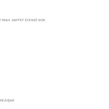
 MAH. SAFFET EFENDİ SOK.
İ
ŞME/UŞAK