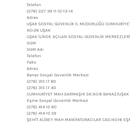
Telefon
(276) 227 39 11-12-13-14
Adres
UŞAK SOSYAL GÜVENLİK İL MÜDÜRLÜĞÜ CUMHURİYET
NO:26 UŞAK
UŞAK İLİNDE AÇILAN SOSYAL GÜVENLİK MERKEZLER
SGM
SGM Adı
Telefon
Faks
Adres
Banaz Sosyal Güvenlik Merkezi
(276) 315 17 80
(276) 315 17 40
CUMHURİYET MAH.SARMAŞIK SK.NO:8 BANAZ/UŞAK
Eşme Sosyal Güvenlik Merkezi
(276) 414 10 60
(276) 414 10 59
ŞEHİT ALİBEY MAH.MANİFATURACILAR CAD.NO:16 E