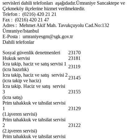
servisleri dahili telefonları aşağıdadır.Ümraniye Sancaktepe ve
Çekmeköy ilçelerine hizmet verilmektedir.
Telefon : (0216) 420 21 21
Fax : (0216) 420 21 47
Adres : Mehmet Akif Mah. Tavukçuyolu Cad.No:132
Ümraniye/Istanbul
E-Posta : umraniyesgm@sgk.gov.tr
Dahili telefonlar
Sosyal güvenlik denetmenleri
23170
Hukuk servisi
23181
İcra takip, haciz ve satış servisi 1
23119
(icra hazırlık)
İcra takip, haciz ve satış servisi 2
23145
(icra takip ve haciz)
İcra takip. Haciz ve satış servisi
3
23155
(icra satış)
Prim tahakkuk ve tahsilat servisi
1
23129
(1.işveren servisi)
Prim tahakkuk ve tahsilat servisi
2
23122
(2.işveren servisi)
Prim tahakkuk ve tahsilat servisi