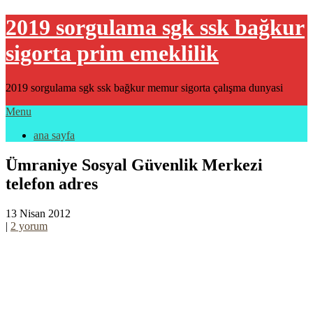
2019 sorgulama sgk ssk bağkur
sigorta prim emeklilik
2019 sorgulama sgk ssk bağkur memur sigorta çalışma dunyasi
Menu
ana sayfa
Ümraniye Sosyal Güvenlik Merkezi
telefon adres
13 Nisan 2012
|
2 yorum