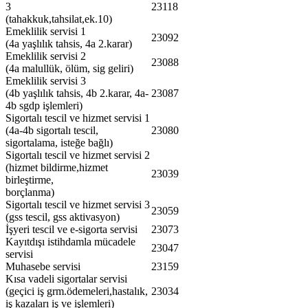
3
23118
(tahakkuk,tahsilat,ek.10)
Emeklilik servisi 1
23092
(4a yaşlılık tahsis, 4a 2.karar)
Emeklilik servisi 2
23088
(4a malullük, ölüm, sig geliri)
Emeklilik servisi 3
(4b yaşlılık tahsis, 4b 2.karar, 4a-
23087
4b sgdp işlemleri)
Sigortalı tescil ve hizmet servisi 1
(4a-4b sigortalı tescil,
23080
sigortalama, isteğe bağlı)
Sigortalı tescil ve hizmet servisi 2
(hizmet bildirme,hizmet
23039
birleştirme,
borçlanma)
Sigortalı tescil ve hizmet servisi 3
23059
(gss tescil, gss aktivasyon)
İşyeri tescil ve e-sigorta servisi
23073
Kayıtdışı istihdamla mücadele
23047
servisi
Muhasebe servisi
23159
Kısa vadeli sigortalar servisi
(geçici iş grm.ödemeleri,hastalık,
23034
iş kazaları iş ve işlemleri)