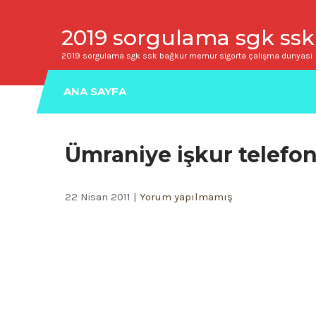
2019 sorgulama sgk ssk
2019 sorgulama sgk ssk bağkur memur sigorta çalışma dunyasi
ANA SAYFA
Ümraniye işkur telefon
22 Nisan 2011
|
Yorum yapılmamış