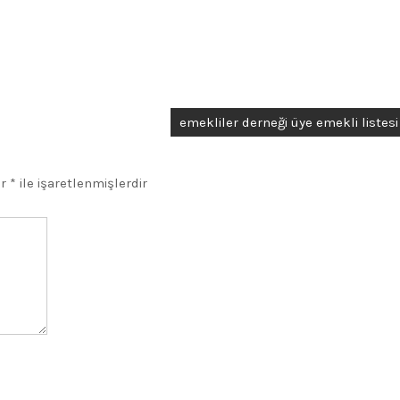
emekliler derneği üye emekli listesi
ar
*
ile işaretlenmişlerdir