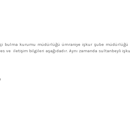
şçi bulma kurumu müdürlüğü ümraniye işkur şube müdürlüğü 
ve iletişim bilgileri aşağıdadır. Aynı zamanda sultanbeyli işk
9