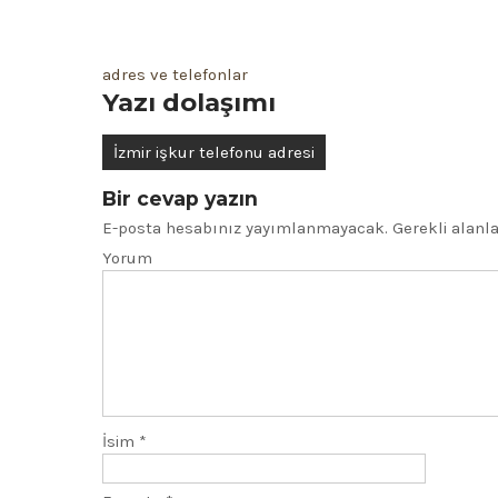
adres ve telefonlar
Yazı dolaşımı
İzmir işkur telefonu adresi
Bir cevap yazın
E-posta hesabınız yayımlanmayacak.
Gerekli alanl
Yorum
İsim
*