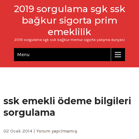
2019 sorgulama sgk ssk
bağkur sigorta prim
emeklilik
2019 sorgulama sgk ssk bağkur memur sigorta çalışma dunyasi
Menu
ssk emekli ödeme bilgileri
sorgulama
02 Ocak 2014
|
Yorum yapılmamış