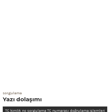
sorgulama
Yazı dolaşımı
TC kimlik no sorgulama TC numarası doğrulama işlemleri