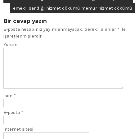
emekli sandığı hizmet dökümü memur hizmet dökümü
Bir cevap yazın
E-posta hesabınız yayımlanmayacak.
Gerekli alanlar
*
ile
işaretlenmişlerdir
Yorum
İsim
*
E-posta
*
İnternet sitesi