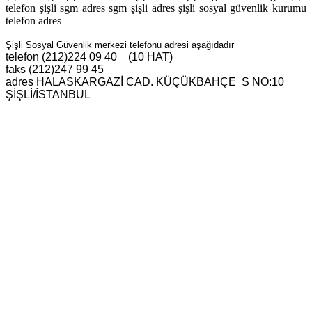
telefon şişli sgm adres sgm şişli adres şişli sosyal güvenlik kurumu
telefon adres
Şişli Sosyal Güvenlik merkezi telefonu adresi aşağıdadır
telefon (212)224 09 40 (10 HAT)
faks (212)247 99 45
adres HALASKARGAZİ CAD. KÜÇÜKBAHÇE S NO:10
ŞİŞLİ/İSTANBUL