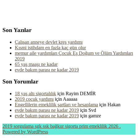
Son Yazılar
Çalışan anneye devlet kreş yardımı
Kısmi istihdam en fazla kaç gün olur
memur aile yardımları Çocuk Eş Doğum ve Ölüm Yardımları
2019
65 yaş maaşı ne kadar
evde bakım parası ne kadar 2019
Son Yorumlar
18 yaş altı sigortalılık
için
Rayim DEMİR
2019 çocuk yardımı
için
Aaaaaa
Engellilerin emeklilik şartları ve hesaplama
için
Hakan
evde bakım parası ne kadar 2019
için
Svd
evde bakım parası ne kadar 2019
için
gamze
2019 sorgulama sgk ssk bağkur sigorta prim emeklilik 2026 .
Powered by WordPress