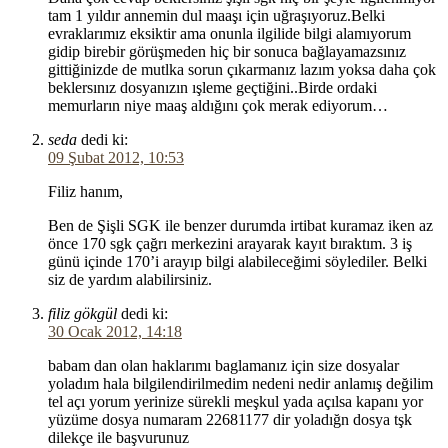
tam 1 yıldır annemin dul maaşı için uğraşıyoruz.Belki
evraklarımız eksiktir ama onunla ilgilide bilgi alamıyorum
gidip birebir görüşmeden hiç bir sonuca bağlayamazsınız
gittiğinizde de mutlka sorun çıkarmanız lazım yoksa daha çok
beklersınız dosyanızın ışleme geçtiğini..Birde ordaki
memurların niye maaş aldığını çok merak ediyorum…
seda
dedi ki:
09 Şubat 2012, 10:53
Filiz hanım,
Ben de Şişli SGK ile benzer durumda irtibat kuramaz iken az
önce 170 sgk çağrı merkezini arayarak kayıt bıraktım. 3 iş
günü içinde 170’i arayıp bilgi alabileceğimi söylediler. Belki
siz de yardım alabilirsiniz.
filiz gökgül
dedi ki:
30 Ocak 2012, 14:18
babam dan olan haklarımı baglamanız için size dosyalar
yoladım hala bilgilendirilmedim nedeni nedir anlamış değilim
tel açı yorum yerinize sürekli meşkul yada açılsa kapanı yor
yüzüme dosya numaram 22681177 dir yoladığn dosya tşk
dilekçe ile başvurunuz