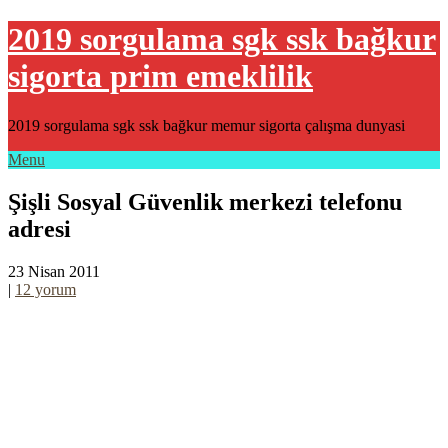
2019 sorgulama sgk ssk bağkur
sigorta prim emeklilik
2019 sorgulama sgk ssk bağkur memur sigorta çalışma dunyasi
Menu
Şişli Sosyal Güvenlik merkezi telefonu
adresi
23 Nisan 2011
|
12 yorum