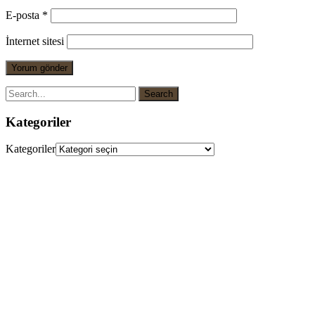
E-posta
*
İnternet sitesi
Kategoriler
Kategoriler