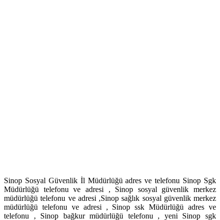
Sinop Sosyal Güvenlik İl Müdürlüğü adres ve telefonu Sinop Sgk
Müdürlüğü telefonu ve adresi , Sinop sosyal güvenlik merkez
müdürlüğü telefonu ve adresi ,Sinop sağlık sosyal güvenlik merkez
müdürlüğü telefonu ve adresi , Sinop ssk Müdürlüğü adres ve
telefonu , Sinop bağkur müdürlüğü telefonu , yeni Sinop sgk