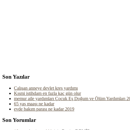
Son Yazılar
Çalışan anneye devlet kreş yardımı
Kısmi istihdam en fazla kaç gün olur
memur aile yardımları Çocuk Eş Doğum ve Ölüm Yardımları 2
65 yaş maaşı ne kadar
evde bakım parası ne kadar 2019
Son Yorumlar