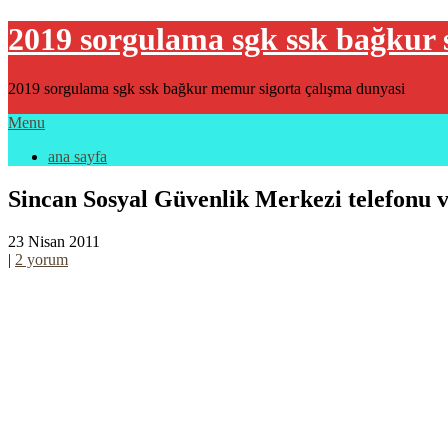
2019 sorgulama sgk ssk bağkur 
2019 sorgulama sgk ssk bağkur memur sigorta çalışma dunyasi
Menu
ana sayfa
Sincan Sosyal Güvenlik Merkezi telefonu v
23 Nisan 2011
|
2 yorum