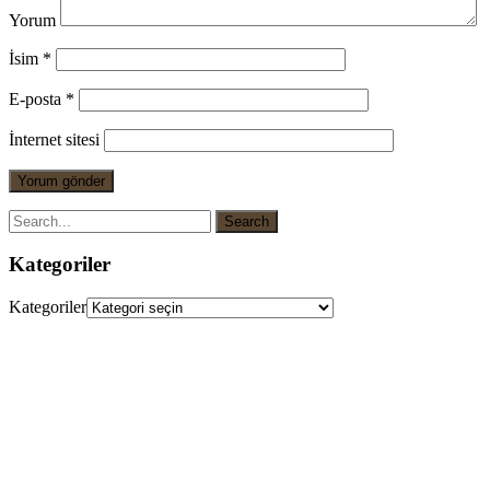
Yorum
İsim
*
E-posta
*
İnternet sitesi
Kategoriler
Kategoriler