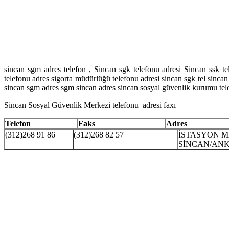
sincan sgm adres telefon , Sincan sgk telefonu adresi Sincan ssk t
telefonu adres sigorta müdürlüğü telefonu adresi sincan sgk tel sincan
sincan sgm adres sgm sincan adres sincan sosyal güvenlik kurumu tel
Sincan Sosyal Güvenlik Merkezi telefonu adresi faxı
Telefon
Faks
Adres
(312)268 91 86
(312)268 82 57
İSTASYON M
SİNCAN/AN