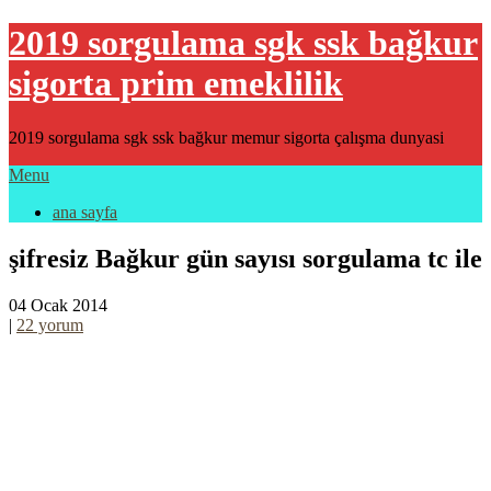
2019 sorgulama sgk ssk bağkur
sigorta prim emeklilik
2019 sorgulama sgk ssk bağkur memur sigorta çalışma dunyasi
Menu
ana sayfa
şifresiz Bağkur gün sayısı sorgulama tc ile
04 Ocak 2014
|
22 yorum