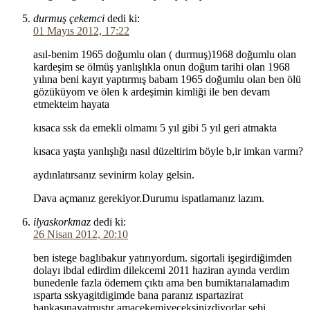
durmuş çekemci
dedi ki:
01 Mayıs 2012, 17:22
asıl-benim 1965 doğumlu olan ( durmuş)1968 doğumlu olan
kardeşim se ölmüş yanlışlıkla onun doğum tarihi olan 1968
yılına beni kayıt yaptırmış babam 1965 doğumlu olan ben ölü
gözüküyom ve ölen k ardeşimin kimliği ile ben devam
etmekteim hayata
kısaca ssk da emekli olmamı 5 yıl gibi 5 yıl geri atmakta
kısaca yaşta yanlışlığı nasıl düzeltirim böyle b,ir imkan varmı?
aydınlatırsanız sevinirm kolay gelsin.
Dava açmanız gerekiyor.Durumu ispatlamanız lazım.
ilyaskorkmaz
dedi ki:
26 Nisan 2012, 20:10
ben istege baglıbakur yatırıyordum. sigortali işegirdiğimden
dolayı ibdal edirdim dilekcemi 2011 haziran ayında verdim
bunedenle fazla ödemem çıktı ama ben bumiktarıalamadım
ısparta sskyagitdigimde bana paranız ıspartazirat
bankasınayatmıştır amaçekemiyeceksinizdiyorlar sebi