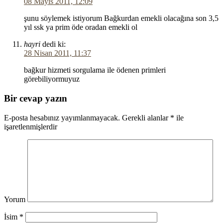
08 Mayıs 2011, 12:09
şunu söylemek istiyorum Bağkurdan emekli olacağına son 3,5
yıl ssk ya prim öde oradan emekli ol
hayri
dedi ki:
28 Nisan 2011, 11:37
bağkur hizmeti sorgulama ile ödenen primleri
görebiliyormuyuz
Bir cevap yazın
E-posta hesabınız yayımlanmayacak.
Gerekli alanlar
*
ile
işaretlenmişlerdir
Yorum
İsim
*