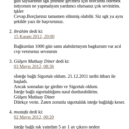
gün sayılarımın sgk prımıne gecmesı için borcumu ödemek
istiyorum ne yapmalıyım yardımcı olursanız çok sevinirim.
tşkler
Cevap.Borçlarınız tamamen silinmiş olabilir. Siz sgk ya aynı
şekilde yazı ile başvurunuz.
ibrahim
dedi ki:
15 Kasım 2012, 20:00
Bağkurdan 1000 gün satın alabılırmıyım bagkurum var acıl
cvp verırsenız sevınırım
Gülşen Mutluay Diner
dedi ki:
03 Mayıs 2012, 08:36
sİsteğe bağlı Sigortalı oldum. 21.12.2011 tarihi itibarı ile
başladı.
Ancak sonradan işe girdim ve Sigortalı oldum.
İsteğe bağlı sigortalılığımı nasıl durdurabilirim.
Gülşen Mutluay Diner
Dilekçe verin. Zaten zorunlu sigortalılık isteğe bağlılığı keser.
mustafa
dedi ki:
02 Mayıs 2012, 00:20
isteğe bağlı ssk yatırdım 5 ay 1 ay çıkıyo neden