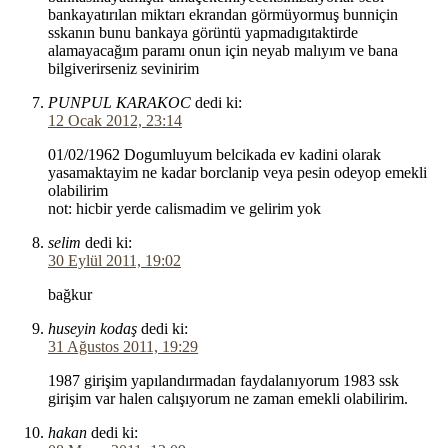
bankayatırılan miktarı ekrandan görmüyormuş bunniçin
sskanın bunu bankaya görüntü yapmadıgıtaktirde
alamayacağım paramı onun için neyab malıyım ve bana
bilgiverirseniz sevinirim
PUNPUL KARAKOC
dedi ki:
12 Ocak 2012, 23:14
01/02/1962 Dogumluyum belcikada ev kadini olarak
yasamaktayim ne kadar borclanip veya pesin odeyop emekli
olabilirim
not: hicbir yerde calismadim ve gelirim yok
selim
dedi ki:
30 Eylül 2011, 19:02
bağkur
huseyin kodaş
dedi ki:
31 Ağustos 2011, 19:29
1987 girişim yapılandırmadan faydalanıyorum 1983 ssk
girişim var halen calışıyorum ne zaman emekli olabilirim.
hakan
dedi ki: