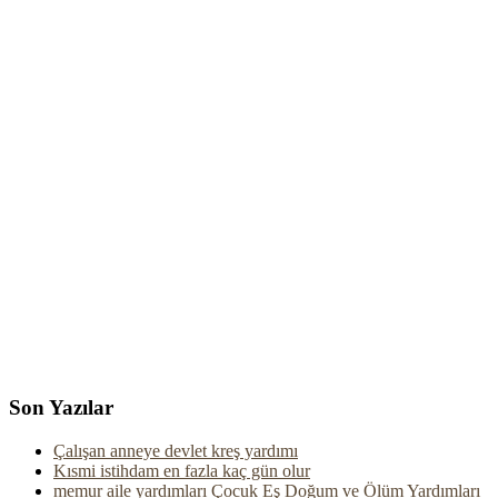
Son Yazılar
Çalışan anneye devlet kreş yardımı
Kısmi istihdam en fazla kaç gün olur
memur aile yardımları Çocuk Eş Doğum ve Ölüm Yardımları