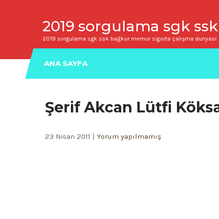
2019 sorgulama sgk ssk
2019 sorgulama sgk ssk bağkur memur sigorta çalışma dunyasi
ANA SAYFA
Şerif Akcan Lütfi Köksa
23 Nisan 2011
|
Yorum yapılmamış