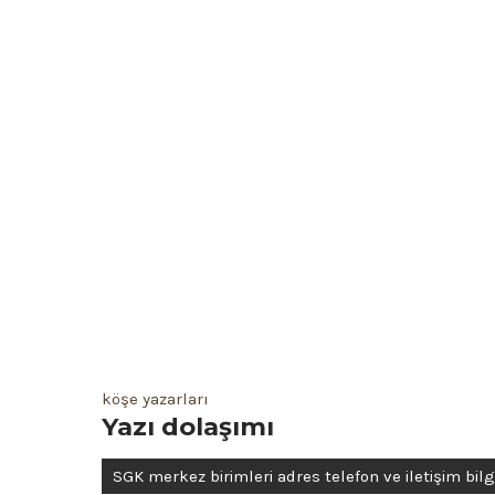
köşe yazarları
Yazı dolaşımı
SGK merkez birimleri adres telefon ve iletişim bilgi