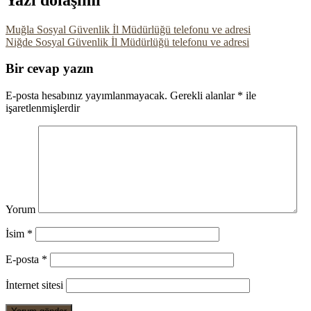
Muğla Sosyal Güvenlik İl Müdürlüğü telefonu ve adresi
Niğde Sosyal Güvenlik İl Müdürlüğü telefonu ve adresi
Bir cevap yazın
E-posta hesabınız yayımlanmayacak.
Gerekli alanlar
*
ile
işaretlenmişlerdir
Yorum
İsim
*
E-posta
*
İnternet sitesi