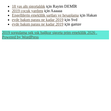
18 yaş altı sigortalılık
için
Rayim DEMİR
2019 çocuk yardımı
için
Aaaaaa
Engellilerin emeklilik şartları ve hesaplama
için
Hakan
evde bakım parası ne kadar 2019
için
Svd
evde bakım parası ne kadar 2019
için
gamze
2019 sorgulama sgk ssk bağkur sigorta prim emeklilik 2026 .
Powered by WordPress