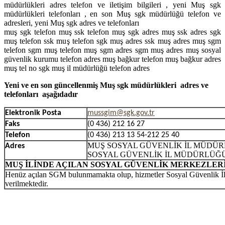
müdürlükleri adres telefon ve iletişim bilgileri , yeni Muş sgk
müdürlükleri telefonları , en son Muş sgk müdürlüğü telefon ve
adresleri, yeni Muş sgk adres ve telefonları
muş sgk telefon muş ssk telefon muş sgk adres muş ssk adres sgk
muş telefon ssk muş telefon sgk muş adres ssk muş adres muş sgm
telefon sgm muş telefon muş sgm adres sgm muş adres muş sosyal
güvenlik kurumu telefon adres muş bağkur telefon muş bağkur adres
muş tel no sgk muş il müdürlüğü telefon adres
Yeni ve en son güncellenmiş Muş sgk müdürlükleri adres ve
telefonları aşağıdadır
Elektronik Posta
mussgim@sgk.gov.tr
Faks
(0
436) 212 16 27
Telefon
(0 436) 213 13 54-212 25 40
MUŞ SOSYAL GÜVENLİK İL MÜDÜ
Adres
SOSYAL GÜVENLİK İL MÜDÜRLÜĞÜ
MUŞ İLİNDE AÇILAN SOSYAL GÜVENLİK MERKEZLER
Henüz açılan SGM bulunmamakta olup, hizmetler Sosyal Güvenlik 
verilmektedir.