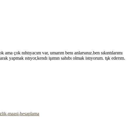
k ama çok nıhtıyacım var, umarım benı anlarsınız.ben sıkıntılarımı
arak yapmak ıstıyor,kendı işımın sahıbı olmak istıyorum. tşk ederım.
izlik-maasi-hesaplama