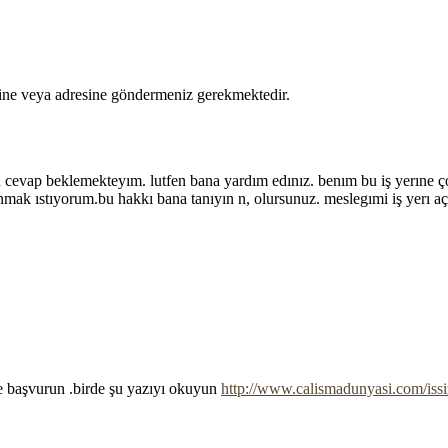
esine veya adresine göndermeniz gerekmektedir.
 cevap beklemekteyım. lutfen bana yardım edınız. benım bu iş yerıne ço
nmak ıstıyorum.bu hakkı bana tanıyın n, olursunuz. meslegımi iş yerı aç
ile başvurun .birde şu yazıyı okuyun
http://www.calismadunyasi.com/iss