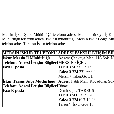
Mersin İşkur Şube Müdürlüğü telefonu adresi Mersin Türkiye İş Kuru
Müdürlüğü telefonu adresi İşkur il müdürlüğü Mersin İşkur Bölge Müdür
telefon adres Tarsusu İşkur telefon adres
MERSİN İŞKUR TELEFONU ADRESİ FAKSI İLETİŞİM Bİ
İşkur Mersin İl Müdürlüğü
Adres:
Çankaya Mah. 116 Sok. N
Telefonu Adresi İletişim Bilgileri
MERSİN / İÇEL
Faxı E posta
Tel:
0.324.231 15 09
Faks:
0.324.231 66 92
Mersin@İskur.Gov.Tr
İşkur Tarsus Şube Müdürlüğü
Adres:
Fatih Mah. Kocadolap Sok
Telefonu Adresi İletişim Bilgileri
Binası
Faxı E posta
Demirkapı / TARSUS
Tel:
0.324.613 15 54
Faks:
0.324.613 15 52
Tarsus@İskur.Gov.Tr