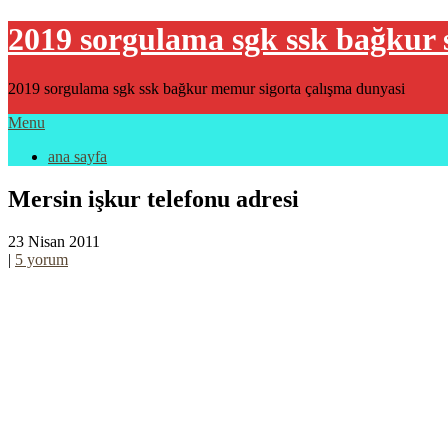
2019 sorgulama sgk ssk bağkur 
2019 sorgulama sgk ssk bağkur memur sigorta çalışma dunyasi
Menu
ana sayfa
Mersin işkur telefonu adresi
23 Nisan 2011
|
5 yorum