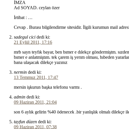
İMZA
Ad SOYAD. ceylan özer
İrtibat : …
Cevap . Burası bilgilendirme sitesidir. İlgili kurumun mail adr
sadegul cici
dedi ki:
21 Eylül 2011, 17:16
mrb sayn teyfık bayar, ben bımer e dılekçe göndermiştm. sızden
bımer e anlatmiştım. tek çarem iş yerım olması, hıbeden yararla
bana ulaşacak dilekçe yazınız
nermin
dedi ki:
13 Temmuz 2011, 17:47
mersin işkurun başka telefonu varmı .
admin
dedi ki:
09 Haziran 2011, 21:04
son 6 aylık gelirin %40 ödenecek .bir yanlışlık olmalı dilekçe 
tayfun düzen
dedi ki:
09 Haziran 2011, 07:38