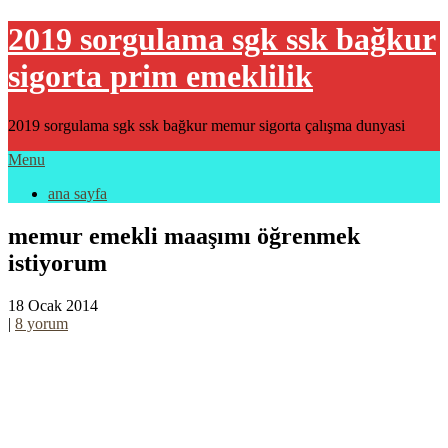
2019 sorgulama sgk ssk bağkur
sigorta prim emeklilik
2019 sorgulama sgk ssk bağkur memur sigorta çalışma dunyasi
Menu
ana sayfa
memur emekli maaşımı öğrenmek
istiyorum
18 Ocak 2014
|
8 yorum