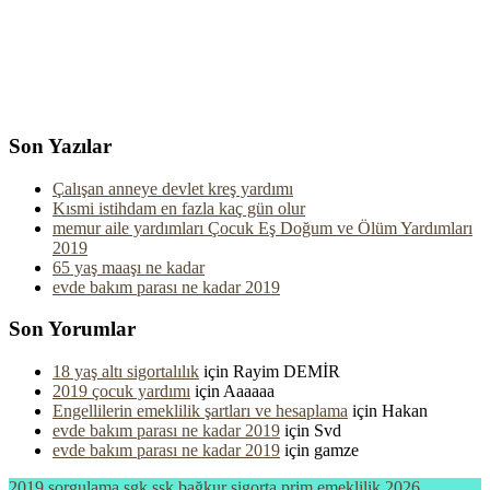
Son Yazılar
Çalışan anneye devlet kreş yardımı
Kısmi istihdam en fazla kaç gün olur
memur aile yardımları Çocuk Eş Doğum ve Ölüm Yardımları
2019
65 yaş maaşı ne kadar
evde bakım parası ne kadar 2019
Son Yorumlar
18 yaş altı sigortalılık
için
Rayim DEMİR
2019 çocuk yardımı
için
Aaaaaa
Engellilerin emeklilik şartları ve hesaplama
için
Hakan
evde bakım parası ne kadar 2019
için
Svd
evde bakım parası ne kadar 2019
için
gamze
2019 sorgulama sgk ssk bağkur sigorta prim emeklilik 2026 .