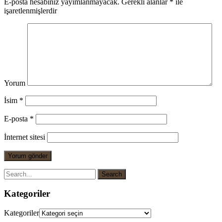
E-posta hesabınız yayımlanmayacak.
Gerekli alanlar
*
ile
işaretlenmişlerdir
Yorum
İsim
*
E-posta
*
İnternet sitesi
Kategoriler
Kategoriler