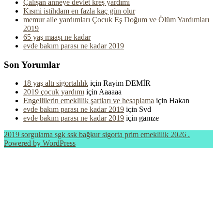
Çalışan anneye devlet kreş yardımı
Kısmi istihdam en fazla kaç gün olur
memur aile yardımları Çocuk Eş Doğum ve Ölüm Yardımları
2019
65 yaş maaşı ne kadar
evde bakım parası ne kadar 2019
Son Yorumlar
18 yaş altı sigortalılık
için
Rayim DEMİR
2019 çocuk yardımı
için
Aaaaaa
Engellilerin emeklilik şartları ve hesaplama
için
Hakan
evde bakım parası ne kadar 2019
için
Svd
evde bakım parası ne kadar 2019
için
gamze
2019 sorgulama sgk ssk bağkur sigorta prim emeklilik 2026 .
Powered by WordPress