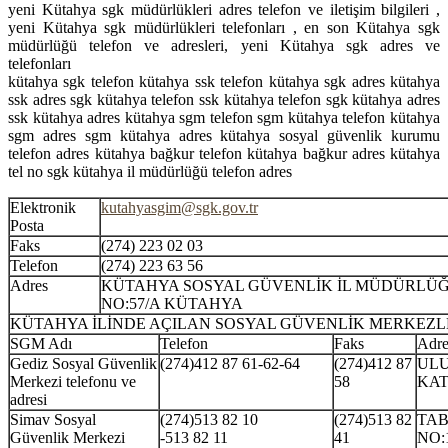
yeni Kütahya sgk müdürlükleri adres telefon ve iletişim bilgileri ,
yeni Kütahya sgk müdürlükleri telefonları , en son Kütahya sgk
müdürlüğü telefon ve adresleri, yeni Kütahya sgk adres ve
telefonları
kütahya sgk telefon kütahya ssk telefon kütahya sgk adres kütahya
ssk adres sgk kütahya telefon ssk kütahya telefon sgk kütahya adres
ssk kütahya adres kütahya sgm telefon sgm kütahya telefon kütahya
sgm adres sgm kütahya adres kütahya sosyal güvenlik kurumu
telefon adres kütahya bağkur telefon kütahya bağkur adres kütahya
tel no sgk kütahya il müdürlüğü telefon adres
Elektronik
kutahyasgim@sgk.gov.tr
Posta
Faks
(274) 223 02 03
Telefon
(274) 223 63 56
Adres
KÜTAHYA SOSYAL GÜVENLİK İL MÜDÜRLÜĞ
NO:57/A KÜTAHYA
KÜTAHYA İLİNDE AÇILAN SOSYAL GÜVENLİK MERKEZL
SGM Adı
Telefon
Faks
Adre
Gediz Sosyal Güvenlik
(274)412 87 61-62-64
(274)412 87
ULU
Merkezi telefonu ve
58
KAT
adresi
Simav Sosyal
(274)513 82 10
(274)513 82
TAB
Güvenlik Merkezi
-513 82 11
41
NO