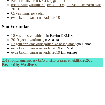
Kısmi istihdam en fazla kaç gün olur
memur aile yardımları Çocuk Eş Doğum ve Ölüm Yardımları
2019
65 yaş maaşı ne kadar
evde bakım parası ne kadar 2019
Son Yorumlar
18 yaş altı sigortalılık
için
Rayim DEMİR
2019 çocuk yardımı
için
Aaaaaa
Engellilerin emeklilik şartları ve hesaplama
için
Hakan
evde bakım parası ne kadar 2019
için
Svd
evde bakım parası ne kadar 2019
için
gamze
2019 sorgulama sgk ssk bağkur sigorta prim emeklilik 2026 .
Powered by WordPress