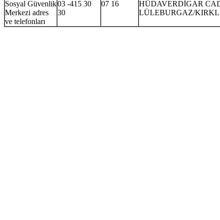
Sosyal Güvenlik
03 -415 30
07 16
HÜDAVERDİGAR CAD.
Merkezi adres
30
LÜLEBURGAZ/KIRKL
ve telefonları