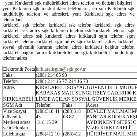
, yeni Kırklareli sgk müdürlükleri adres telefon ve iletişim bilgileri ,
yeni Kırklareli sgk müdürlükleri telefonları , en son Kırklareli sgk
müdürlüğü telefon ve adresleri, yeni Kırklareli sgk adres ve
telefonları
kırklareli sgk telefon kırklareli ssk telefon kırklareli sgk adres
kırklareli ssk adres sgk kırklareli telefon ssk kırklareli telefon sgk
kırklareli adres ssk kırklareli adres kırklareli sgm telefon sgm
kırklareli telefon kırklareli sgm adres sgm kırklareli adres kırklareli
sosyal güvenlik kurumu telefon adres kırklareli bağkur telefon
kırklareli bağkur adres kırklareli tel no sgk kırklareli il müdürlüğü
telefon adres
Elektronik Posta
kirklarelisgim@sgk.gov.tr
Faks
(288) 214 05 93
Telefon
(288) 214 15 77-214 16 73
Adres
KIRKLARELİ SOSYAL GÜVENLİK İL MÜD
KARAKAŞ MAH. SUNGURBEY CAD.39100 K
KIRKLARELİ İLİNDE AÇILAN SOSYAL GÜVENLİK MERKE
SGM Adı
Telefon
Faks
Adres
Vize Sosyal
(288)318 41
(288)318
DEVLET MAH.MAHMU
Güvenlik
43
08 87
PANCAR KOOP.KARŞI
Merkezi adres
-318 15 39
AYDINKENT SİTESİ C
ve telefonları
VİZE/ KIRKLARELİ
Lüleburgaz
(288)412 10
(288)412
HÜRRİYET MAH. MU