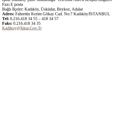
Faxı E posta
Bağlı İlçeler: Kadıköy, Üsküdar, Beykoz, Adalar
Adres:
Fahrettin Kerim Gökay Cad. No:7 Kadıköy/İSTANBUL
Tel:
0.216.418 34 55 – 418 34 57
Faks:
0.216.418 34 35
Kadikoy@İskur.Gov.Tr