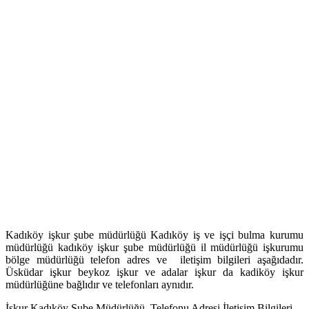
Kadıköy işkur şube müdürlüğü Kadıköy iş ve işçi bulma kurumu
müdürlüğü kadıköy işkur şube müdürlüğü il müdürlüğü işkurumu
bölge müdürlüğü telefon adres ve iletişim bilgileri aşağıdadır.
Üsküdar işkur beykoz işkur ve adalar işkur da kadiköy işkur
müdürlüğüne bağlıdır ve telefonları aynıdır.
İşkur Kadıköy Şube Müdürlüğü Telefonu Adresi İletişim Bilgileri