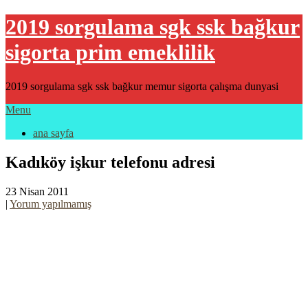
2019 sorgulama sgk ssk bağkur
sigorta prim emeklilik
2019 sorgulama sgk ssk bağkur memur sigorta çalışma dunyasi
Menu
ana sayfa
Kadıköy işkur telefonu adresi
23 Nisan 2011
|
Yorum yapılmamış