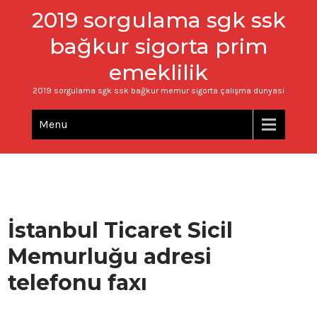
2019 sorgulama sgk ssk
bağkur sigorta prim
emeklilik
2019 sorgulama sgk ssk bağkur memur sigorta çalışma dunyasi
Menu
İstanbul Ticaret Sicil
Memurluğu adresi
telefonu faxı