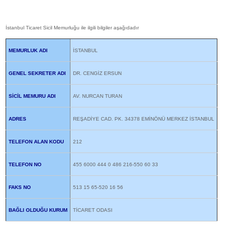
İstanbul Ticaret Sicil Memurluğu ile ilgili bilgiler aşağıdadır
MEMURLUK ADI
İSTANBUL
GENEL SEKRETER ADI
DR. CENGİZ ERSUN
SİCİL MEMURU ADI
AV. NURCAN TURAN
ADRES
REŞADİYE CAD. PK. 34378 EMİNÖNÜ MERKEZ İSTANBUL
TELEFON ALAN KODU
212
TELEFON NO
455 6000 444 0 486 216-550 60 33
FAKS NO
513 15 65-520 16 56
BAĞLI OLDUĞU KURUM
TİCARET ODASI