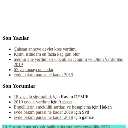
Son Yazılar
Çalışan anneye devlet kreş yardımı
Kısmi istihdam en fazla kaç gün olur
memur aile yardımları Çocuk Eş Doğum ve Ölüm Yardımları
2019
65 yaş maaşı ne kadar
evde bakım parası ne kadar 2019
Son Yorumlar
18 yaş altı sigortalılık
için
Rayim DEMİR
2019 çocuk yardımı
için
Aaaaaa
Engellilerin emeklilik şartları ve hesaplama
için
Hakan
evde bakım parası ne kadar 2019
için
Svd
evde bakım parası ne kadar 2019
için
gamze
2019 sorgulama sgk ssk bağkur sigorta prim emeklilik 2026 .