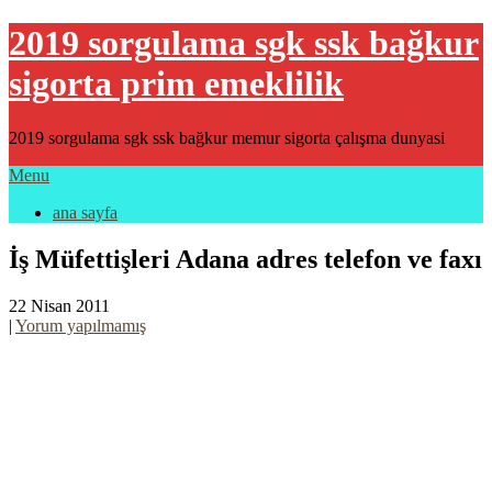
2019 sorgulama sgk ssk bağkur
sigorta prim emeklilik
2019 sorgulama sgk ssk bağkur memur sigorta çalışma dunyasi
Menu
ana sayfa
İş Müfettişleri Adana adres telefon ve faxı
22 Nisan 2011
|
Yorum yapılmamış