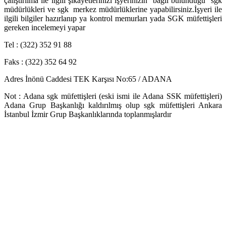
çalıştırılma ile ilgili şikayetlerinizi işyerinizin bağlı bulunduğu sgk
müdürlükleri ve sgk merkez müdürlüklerine yapabilirsiniz.İşyeri ile
ilgili bilgiler hazırlanıp ya kontrol memurları yada SGK müfettişleri
gereken incelemeyi yapar
Tel : (322) 352 91 88
Faks : (322) 352 64 92
Adres İnönü Caddesi TEK Karşısı No:65 / ADANA
Not : Adana sgk müfettişleri (eski ismi ile Adana SSK müfettişleri)
Adana Grup Başkanlığı kaldırılmış olup sgk müfettişleri Ankara
İstanbul İzmir Grup Başkanlıklarında toplanmışlardır