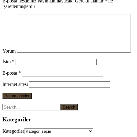
E-posta hesabınız yayımlanmayacak.
Gerekli alanlar
*
ile
işaretlenmişlerdir
Yorum
İsim
*
E-posta
*
İnternet sitesi
Kategoriler
Kategoriler