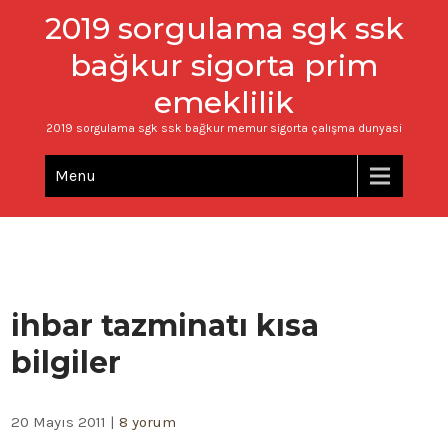
2019 sorgulama sgk ssk
bağkur sigorta prim
emeklilik
2019 sorgulama sgk ssk bağkur memur sigorta çalışma dunyasi
Menu
ihbar tazminatı kısa
bilgiler
20 Mayıs 2011
|
8 yorum