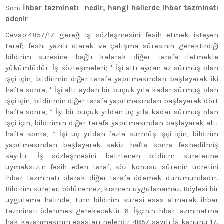
Soru:
İhbar tazminatı nedir, hangi hallerde ihbar tazminatı
ödenir
Cevap:4857/17 gereği iş sözleşmesini fesih etmek isteyen
taraf; feshi yazılı olarak ve çalışma süresinin gerektirdiği
bildirim süresine bağlı kalarak diğer tarafa iletmekle
yükümlüdür. İş sözleşmeleri; * İşi altı aydan az sürmüş olan
işçi için, bildirimin diğer tarafa yapılmasından başlayarak iki
hafta sonra, * İşi altı aydan bir buçuk yıla kadar sürmüş olan
işçi için, bildirimin diğer tarafa yapılmasından başlayarak dört
hafta sonra, * İşi bir buçuk yıldan üç yıla kadar sürmüş olan
işçi için, bildirimin diğer tarafa yapılmasından başlayarak altı
hafta sonra, * İşi üç yıldan fazla sürmüş işçi için, bildirim
yapılmasından başlayarak sekiz hafta sonra feshedilmiş
sayılır. İş sözleşmesini belirlenen bildirim sürelerine
uymaksızın fesih eden taraf, söz konusu sürenin ücretini
ihbar tazminatı olarak diğer tarafa ödemek durumundadır.
Bildirim süreleri bölünemez, kısmen uygulanamaz. Böylesi bir
uygulama halinde, tüm bildirim süresi esas alınarak ihbar
tazminatı ödenmesi gerekecektir. 6- İşçinin ihbar tazminatına
hak kazanmasının esasları nelerdir 4857 sayılı İş kanunu 17.