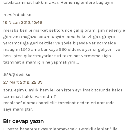
tabikitazminat hakkınız var. Hemen işlemlere başlayın
menis
dedi ki:
19 Nisan 2012, 15:46
meraba ben bi market sektöründe çalışıorum işim nedeniyle
görevim mağaza sorumlusydm ama haksızlıga ugrayıp
yardımcılığa geri çektiler ve şöyle bişeyde var normalde
maaşım 1245 ama bankaya 930 eldende yarısı geliyor .. ve
beni işten çıkartmıyorlar sırf tazminat vermemek için
tazminat almam için ne yapmalıyım …
BARIŞ
dedi ki:
27 Mart 2012, 22:39
soru: eşim 6 aylık hamile iken işten ayrılmak zorunda kaldı
tazminat hakkı varmıdır ?
maalesef alamaz.hamilelik tazminat nedenleri arasında
sayılmamıştır.
Bir cevap yazın
E-posta hesabınız yayımlanmayacak.
Gerekli alanlar
*
ile