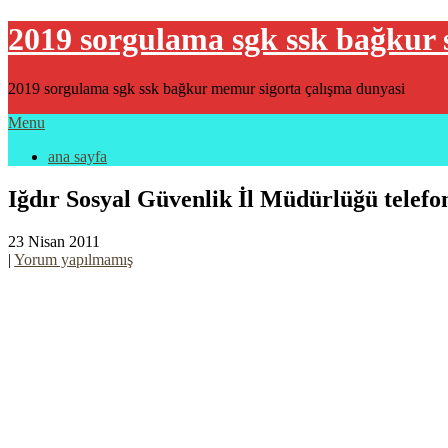
2019 sorgulama sgk ssk bağkur 
2019 sorgulama sgk ssk bağkur memur sigorta çalışma dunyasi
Menu
ana sayfa
Iğdır Sosyal Güvenlik İl Müdürlüğü telefo
23 Nisan 2011
|
Yorum yapılmamış