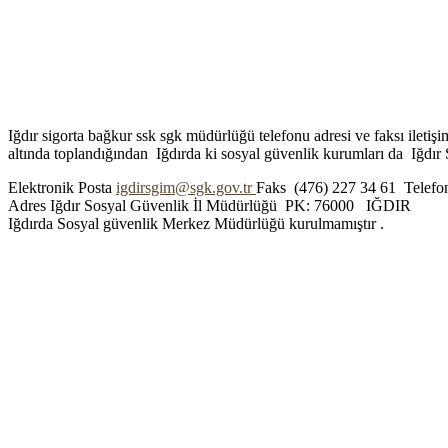
Iğdır sigorta bağkur ssk sgk müdürlüğü telefonu adresi ve faksı iletiş
altında toplandığından Iğdırda ki sosyal güvenlik kurumları da Iğdır S
Elektronik Posta
igdirsgim@sgk.gov.tr
Faks (476) 227 34 61 Telefo
Adres Iğdır Sosyal Güvenlik İl Müdürlüğü PK: 76000 IĞDIR
Iğdırda Sosyal güvenlik Merkez Müdürlüğü kurulmamıştır .