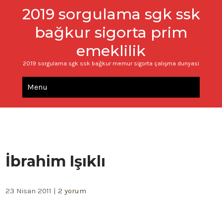
2019 sorgulama sgk ssk
bağkur sigorta prim
emeklilik
2019 sorgulama sgk ssk bağkur memur sigorta çalışma dunyasi
Menu
İbrahim Işıklı
23 Nisan 2011
|
2 yorum