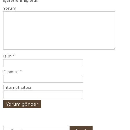
işaretlenmişlerdir
Yorum
İsim
*
E-posta
*
İnternet sitesi