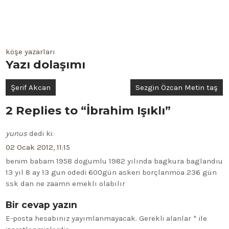
köşe yazarları
Yazı dolaşımı
Şerif Akcan
Sezgin Özcan Metin taş
2 Replies to “İbrahim Işıklı”
yunus
dedi ki:
02 Ocak 2012, 11:15
benim babam 1958 dogumlu 1982 yılında bagkura baglandıu
13 yıl 8 ay 13 gun odedi 600gün askeri borçlanmöa 236 gün
ssk dan ne zaamn emeklı olabılır
Bir cevap yazın
E-posta hesabınız yayımlanmayacak.
Gerekli alanlar
*
ile