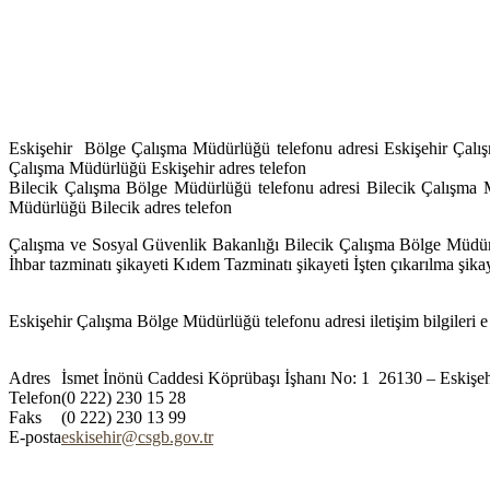
Eskişehir Bölge Çalışma Müdürlüğü telefonu adresi Eskişehir Çalış
Çalışma Müdürlüğü Eskişehir adres telefon
Bilecik Çalışma Bölge Müdürlüğü telefonu adresi Bilecik Çalışma M
Müdürlüğü Bilecik adres telefon
Çalışma ve Sosyal Güvenlik Bakanlığı Bilecik Çalışma Bölge Müdürl
İhbar tazminatı şikayeti Kıdem Tazminatı şikayeti İşten çıkarılma ş
Eskişehir Çalışma Bölge Müdürlüğü telefonu adresi iletişim bilgileri e 
Adres
İsmet İnönü Caddesi Köprübaşı İşhanı No: 1 26130 – Eskişeh
Telefon
(0 222) 230 15 28
Faks
(0 222) 230 13 99
E-posta
eskisehir@csgb.gov.tr