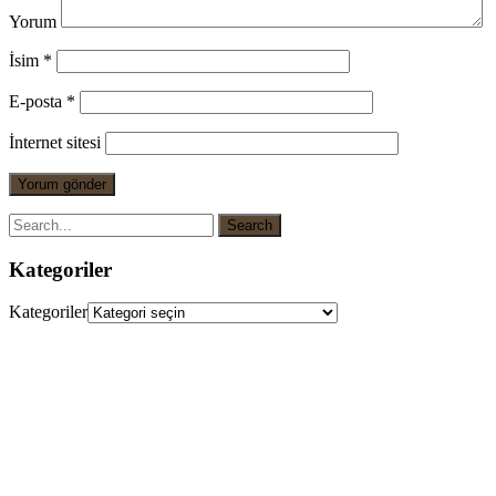
Yorum
İsim
*
E-posta
*
İnternet sitesi
Kategoriler
Kategoriler