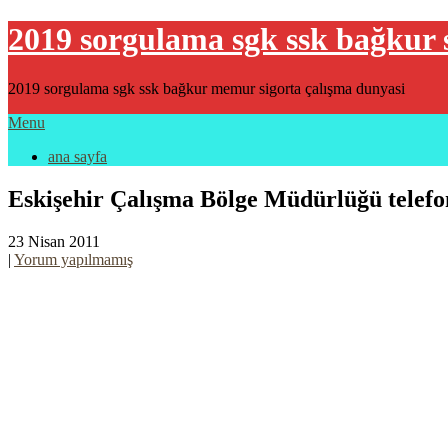
2019 sorgulama sgk ssk bağkur 
2019 sorgulama sgk ssk bağkur memur sigorta çalışma dunyasi
Menu
ana sayfa
Eskişehir Çalışma Bölge Müdürlüğü telefo
23 Nisan 2011
|
Yorum yapılmamış