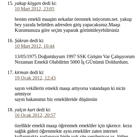
yakup köşgen
dedi ki:
10 Mart 2012, 23:05
benim emekli maaşim nekadar örenmek istiyorum.net. yakup
bey yazıda belirtilen adresden giriş yapacaksınız.Maaşı
Kurumunuza göre seçim yaparak görüntüleyebilirsiniz
Şükran
dedi ki:
10 Mart 2012, 10:44
13/05/1975 Doğumluyum 1997 SSK Girişim Var Çalışıyorum
Nezaman Emekli Olabilirim 5000 İş GÜnümü Doldurdum.
kirman
dedi ki:
19 Ocak 2012, 12:43
sayın vekillerin emekli maaşı artıyorsa vatandaşın ki nicin
artmiyor
sayın bakanımız biz emeklileride düşünsün
yalçın kurt
dedi ki:
16 Ocak 2012, 20:57
özellikle emekli maaşı öğrenmek emekliler için işkence. keza
sağlık gideri öğrenmekte aynı.emekliler zaten internet
kullanmakta zorlanıyor birde yok site yenileniyor vs. lütfen