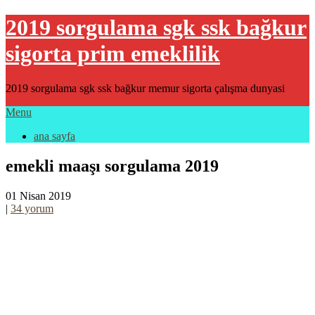
2019 sorgulama sgk ssk bağkur
sigorta prim emeklilik
2019 sorgulama sgk ssk bağkur memur sigorta çalışma dunyasi
Menu
ana sayfa
emekli maaşı sorgulama 2019
01 Nisan 2019
|
34 yorum