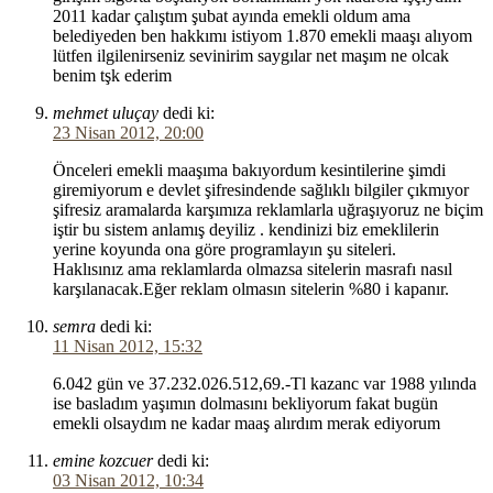
2011 kadar çalıştım şubat ayında emekli oldum ama
belediyeden ben hakkımı istiyom 1.870 emekli maaşı alıyom
lütfen ilgilenirseniz sevinirim saygılar net maşım ne olcak
benim tşk ederim
mehmet uluçay
dedi ki:
23 Nisan 2012, 20:00
Önceleri emekli maaşıma bakıyordum kesintilerine şimdi
giremiyorum e devlet şifresindende sağlıklı bilgiler çıkmıyor
şifresiz aramalarda karşımıza reklamlarla uğraşıyoruz ne biçim
iştir bu sistem anlamış deyiliz . kendinizi biz emeklilerin
yerine koyunda ona göre programlayın şu siteleri.
Haklısınız ama reklamlarda olmazsa sitelerin masrafı nasıl
karşılanacak.Eğer reklam olmasın sitelerin %80 i kapanır.
semra
dedi ki:
11 Nisan 2012, 15:32
6.042 gün ve 37.232.026.512,69.-Tl kazanc var 1988 yılında
ise basladım yaşımın dolmasını bekliyorum fakat bugün
emekli olsaydım ne kadar maaş alırdım merak ediyorum
emine kozcuer
dedi ki:
03 Nisan 2012, 10:34