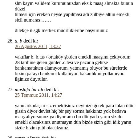
slm kayın validem kurumunuzdan eksik maaş almakta bunun
düzel
tilmesi için ereken neyse yapılması adı zülbiye altun emekli
sicil numaras ……
dilekçe il sgk merkez müdrlüklerine başvurunuz
a. b
dedi ki:
26 Ağustos 2011, 13:37
vakıflar b. b.tas / ortaköy şb.den emekli maaşımı çekiyorum
28 tarihine gelen günler .c.tesi ve pazar a gelirse
bankamatıkten alamıyorum. yatmamış oluyor bu sürelerde
bizim parayı bankamı kullanıyor. bakanlıkmı yollamıyor.
ilginize duyrulur.
mustafa buralı
dedi ki:
25 Temmuz 2011, 14:27
yahu arkadaşlar siz emeklisiniz neyinize gerek para falan ölün
gissin diyor devlet hiç bir şey sorma hakkınız yok bedava
maaş alıyorsunuz ya diyor ama bu dünyada yarın siz de
emekli olacaksınız unutmayın dün bizde sizin gibi idik yarın
sizde bizim gibi olacaksınız.