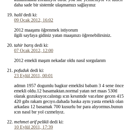
daha sade bir sistemle ulaşmamızı sağlayınız
halil
dedi ki:
09 Ocak 2012, 16:02
2012 maaşımı öğrenmek istiyorum
ilgili sayfaya gidiniz yatan maaşınızı öğrenebilirsiniz.
tahir barış
dedi ki:
07 Ocak 2012, 12:00
2012 emekli maşım nekadar oldu nasıl sorgularım
pofuduk
dedi ki:
23 Eylül 2011, 00:01
admın 1957 dogumlu bagkur emeklisi babam 3 4 sene önce
emekli oldu.12 basamaktan.normal yatan net maas 530tl
olarak gozukuyor.calıstıgı ıcın kesıntıde var.elıne gecen 415
420 gıbı rakam gecıyo.dahada baska aynı yasta emeklı olan
arkadası 12 basamak 700 kusurlu bır para alıyormus.bunun
ıcın nasıl bır yol cızmelıyız.
mehmet arif pelikli
dedi ki:
10 Eylül 2011, 17:39