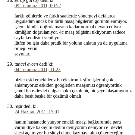
serap görsoy
dedi ki:
09 Temmuz 2011, 00:52
farklı günlerde ve farklı saatlerde yönergeyi defalarca
uyguladım ancak bir türlü maaş bilgilerim görüntülenmiyor.
işlem, kimlik doğrulamasına kadar normal devam ediyor.
kimliğim doğrulanıyor. 4c maaş bilgisini tıklıyorum sadece
sayfa kendisini yeniliyor.
lütfen bu işin daha pratik bir yolunu anlatın ya da uygulama
örneği verin.
saygılar.
tuncel evcen
dedi ki:
04 Temmuz 2011, 11:23
bizler eski emeklileriz bu elektronik şifre işlerini çok
anlamıyoruz eskiden googleden maaşımızı öğreniyorduk
şimdi bu e-devlet dalgası çıktı çıkalı hiç bir şeye ulaşamıyoruz
daha basit başka bir çözümü olmalı
reşit
dedi ki:
24 Haziran 2011, 15:01
hanım hastanede yatıyor emekli maaşı bağkurumda para
varmı diye bakayım dedim deniyorum deniyoru e -devlet
sitesi açılmıyor bu siteyi elime kazmayı alıp çökerteceğim