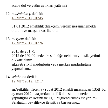
acaba dul ve yetim aylıkları yattı mı?
mustafakireç
dedi ki:
18 Mart 2012, 16:45
31 01 2012 emeklilik dilekçemi verdim nezamanemekli
olurum ve maaşım kac lira olur
meryem
dedi ki:
12 Mart 2012, 16:26
2011 de 281,75
2012 de 192,02 neden kesildi öğrenebilirmiyim şikayetimi
dikkate alınız.
şikayeti sgk il müdürlüğü veya merkez müdürlüğüne
yapmalısınız.
selahattin
dedi ki:
12 Mart 2012, 12:17
sn.Yetkililer geçen ay şubat-2012 emekli maaşımdan 135tl–bu
ay mart 2012 maaşımdan da 116 tl kesintinin neden
yapıldığını ve kesinti ile ilgili bilgilendirilmek istiyorum?
Selahattin bey dilekçe ile sgk ya başvurunuz.