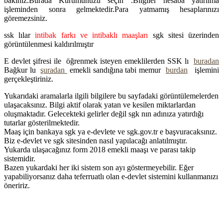
bakınız.Burada Kurumunuzu seçin .Bilgiler hesaba yatırılma
işleminden sonra gelmektedir.Para yatmamış hesaplarınızı
göremezsiniz.
ssk lılar
intibak farkı ve intibaklı maaşları
sgk sitesi üzerinden
görüntülenmesi kaldırılmıştır
E devlet şifresi ile öğrenmek isteyen emeklilerden SSK lı
buradan
Bağkur lu
şuradan
emekli sandığına tabi memur
burdan
işlemini
gerçekleştiriniz.
Yukarıdaki aramalarla ilgili bilgilere bu sayfadaki görüntülemelerden
ulaşacaksınız. Bilgi aktif olarak yatan ve kesilen miktarlardan
oluşmaktadır. Gelecekteki gelirler değil sgk nın adınıza yatırdığı
tutarlar gösterilmektedir.
Maaş için bankaya sgk ya e-devlete ve sgk.gov.tr e başvuracaksınız.
Biz e-devlet ve sgk sitesinden nasıl yapılacağı anlatılmıştır.
Yukarda ulaşacağınız form 2018 emekli maaşı ve parası takip
sistemidir.
Bazen yukardaki her iki sistem son ayı göstermeyebilir. Eğer
yapabiliyorsanız daha teferruatlı olan e-devlet sistemini kullanmanızı
öneririz.