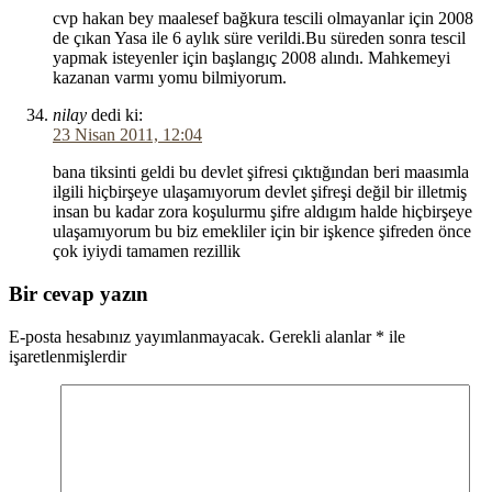
cvp hakan bey maalesef bağkura tescili olmayanlar için 2008
de çıkan Yasa ile 6 aylık süre verildi.Bu süreden sonra tescil
yapmak isteyenler için başlangıç 2008 alındı. Mahkemeyi
kazanan varmı yomu bilmiyorum.
nilay
dedi ki:
23 Nisan 2011, 12:04
bana tiksinti geldi bu devlet şifresi çıktığından beri maasımla
ilgili hiçbirşeye ulaşamıyorum devlet şifreşi değil bir illetmiş
insan bu kadar zora koşulurmu şifre aldıgım halde hiçbirşeye
ulaşamıyorum bu biz emekliler için bir işkence şifreden önce
çok iyiydi tamamen rezillik
Bir cevap yazın
E-posta hesabınız yayımlanmayacak.
Gerekli alanlar
*
ile
işaretlenmişlerdir