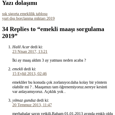
Yazı dolaşımı
ssk sigorta emeklilik tablosu
yurt dışı borçlanma miktarı 2019
34 Replies to “emekli maaşı sorgulama
2019”
Halil Acar
dedi ki:
23 Nisan 2017, 13:21
İki ay maaş aldım 3 ay yatması neden acaba ?
emekli
dedi ki:
15 Eylül 2013, 02:46
emekliler bu konuda çok zorlanıyor.daha kolay bir yöntem
olabilir mi ? . Maaşımızı tam öğrenemiyoruz.nereye kesinti
var anlayamıyoruz. Açıklık yok .
yılmaz gunduz
dedi ki:
20 Temmuz 2013, 11:47
merhabalar sayın yetkili.Babam 01,01,2013 ayında emklı oldu