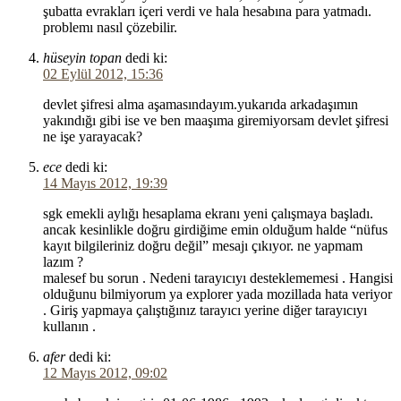
şubatta evrakları içeri verdi ve hala hesabına para yatmadı.
problemı nasıl çözebilir.
hüseyin topan
dedi ki:
02 Eylül 2012, 15:36
devlet şifresi alma aşamasındayım.yukarıda arkadaşımın
yakındığı gibi ise ve ben maaşıma giremiyorsam devlet şifresi
ne işe yarayacak?
ece
dedi ki:
14 Mayıs 2012, 19:39
sgk emekli aylığı hesaplama ekranı yeni çalışmaya başladı.
ancak kesinlikle doğru girdiğime emin olduğum halde “nüfus
kayıt bilgileriniz doğru değil” mesajı çıkıyor. ne yapmam
lazım ?
malesef bu sorun . Nedeni tarayıcıyı desteklememesi . Hangisi
olduğunu bilmiyorum ya explorer yada mozillada hata veriyor
. Giriş yapmaya çalıştığınız tarayıcı yerine diğer tarayıcıyı
kullanın .
afer
dedi ki:
12 Mayıs 2012, 09:02