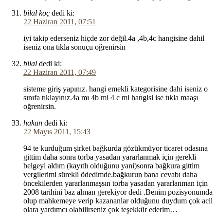
bilal koç
dedi ki:
22 Haziran 2011, 07:51
iyi takip ederseniz hiçde zor değil.4a ,4b,4c hangisine dahil
iseniz ona tıkla sonuçu oğrenirsin
bilal
dedi ki:
22 Haziran 2011, 07:49
sisteme giriş yapınız. hangi emekli kategorisine dahi iseniz o
sınıfa tıklayınız.4a mı 4b mi 4 c mi hangisi ise tıkla maaşı
oğrenirsin.
hakan
dedi ki:
22 Mayıs 2011, 15:43
94 te kurduğum şirket bağkurda gözükmüyor ticaret odasına
gittim daha sonra torba yasadan yararlanmak için gerekli
belgeyi aldım (kayıtlı olduğunu yani)sonra bağkura gittim
vergilerimi sürekli ödedimde.bağkurun bana cevabı daha
öncekilerden yararlanmaşsın torba yasadan yararlanman için
2008 tarihini baz alman gerekiyor dedi .Benim pozisyonumda
olup mahkemeye verip kazananlar olduğunu duydum çok acil
olara yardımcı olabilirseniz çok teşekkür ederim…