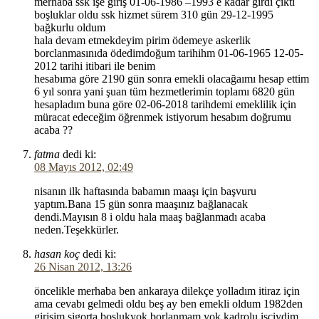
merhaba ssk işe giriş 01-06-1986 –1993 e kadar girdi çıktı
boşluklar oldu ssk hizmet sürem 310 gün 29-12-1995
bağkurlu oldum
hala devam etmekdeyim pirim ödemeye askerlik
borclanmasınıda ödedimdoğum tarihihm 01-06-1965 12-05-
2012 tarihi itibari ile benim
hesabıma göre 2190 gün sonra emekli olacağaımı hesap ettim
6 yıl sonra yani şuan tüm hezmetlerimin toplamı 6820 gün
hesapladım buna göre 02-06-2018 tarihdemi emeklilik için
müracat edeceğim öğrenmek istiyorum hesabım doğrumu
acaba ??
fatma
dedi ki:
08 Mayıs 2012, 02:49
nisanın ilk haftasında babamın maaşı için başvuru
yaptım.Bana 15 gün sonra maaşınız bağlanacak
dendi.Mayısın 8 i oldu hala maaş bağlanmadı acaba
neden.Teşekkürler.
hasan koç
dedi ki:
26 Nisan 2012, 13:26
öncelikle merhaba ben ankaraya dilekçe yolladım itiraz için
ama cevabı gelmedi oldu beş ay ben emekli oldum 1982den
girişim sigorta boşlukyok borlanmam yok kadrolu işçiydim