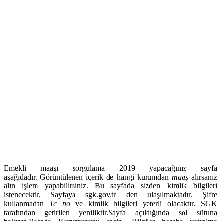
Emekli maaşı sorgulama 2019 yapacağınız sayfa
aşağıdadır. Görüntülenen içerik de hangi kurumdan
maaş
alırsanız
alın işlem yapabilirsiniz. Bu sayfada sizden kimlik bilgileri
istenecektir. Sayfaya sgk.gov.tr den ulaşılmaktadır. Şifre
kullanmadan
Tc no
ve kimlik bilgileri yeterli olacaktır. SGK
tarafından getirilen yeniliktir.Sayfa açıldığında sol sütuna