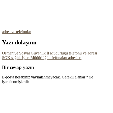
adres ve telefonlar
Yazı dolaşımı
Osmaniye Sosyal Güvenlik İl Müdürlüğü telefonu ve adresi
SGK sağlık İşleri Müdürlüğü telefonaları adresleri
Bir cevap yazın
E-posta hesabınız yayımlanmayacak.
Gerekli alanlar
*
ile
işaretlenmişlerdir