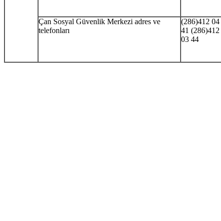
Çan Sosyal Güvenlik Merkezi adres ve
(286)412 04
telefonları
41 (286)412
03 44