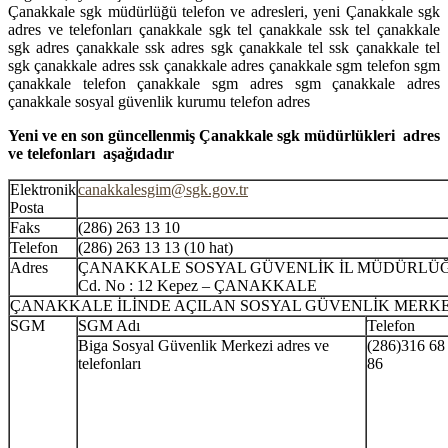
Çanakkale sgk müdürlüğü telefon ve adresleri, yeni Çanakkale sgk
adres ve telefonları çanakkale sgk tel çanakkale ssk tel çanakkale
sgk adres çanakkale ssk adres sgk çanakkale tel ssk çanakkale tel
sgk çanakkale adres ssk çanakkale adres çanakkale sgm telefon sgm
çanakkale telefon çanakkale sgm adres sgm çanakkale adres
çanakkale sosyal güvenlik kurumu telefon adres
Yeni ve en son güncellenmiş Çanakkale sgk müdürlükleri adres
ve telefonları aşağıdadır
Elektronik
canakkalesgim@sgk.gov.tr
Posta
Faks
(286) 263 13 10
Telefon
(286) 263 13 13 (10 hat)
Adres
ÇANAKKALE SOSYAL GÜVENLİK İL MÜDÜRLÜĞÜ Cu
Cd. No : 12 Kepez – ÇANAKKALE
ÇANAKKALE İLİNDE AÇILAN SOSYAL GÜVENLİK MERK
SGM
SGM Adı
Telefon
Biga Sosyal Güvenlik Merkezi adres ve
(286)316 68
telefonları
86