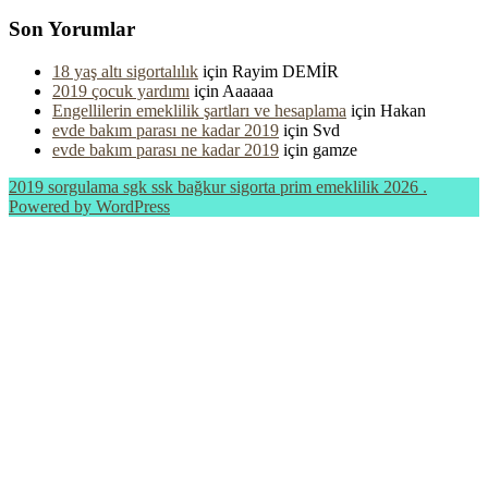
Son Yorumlar
18 yaş altı sigortalılık
için
Rayim DEMİR
2019 çocuk yardımı
için
Aaaaaa
Engellilerin emeklilik şartları ve hesaplama
için
Hakan
evde bakım parası ne kadar 2019
için
Svd
evde bakım parası ne kadar 2019
için
gamze
2019 sorgulama sgk ssk bağkur sigorta prim emeklilik 2026 .
Powered by WordPress