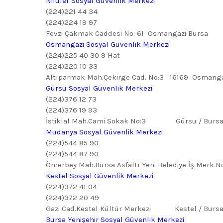
Nilüfer Sosyal Güvenlik Merkezi
(224)221 44 34
(224)224 19 97
Fevzi Çakmak Caddesi No: 61 Osmangazi Bursa
Osmangazi Sosyal Güvenlik Merkezi
(224)225 40 30 9 Hat
(224)220 10 33
Altıparmak Mah.Çekirge Cad. No:3 16169 Osmanga
Gürsu Sosyal Güvenlik Merkezi
(224)376 12 73
(224)376 19 93
İstiklal Mah.Cami Sokak No:3 Gürsu / Burs
Mudanya Sosyal Güvenlik Merkezi
(224)544 85 90
(224)544 87 90
Ömerbey Mah.Bursa Asfaltı Yeni Belediye İş M
Kestel Sosyal Güvenlik Merkezi
(224)372 41 04
(224)372 20 49
Gazi Cad.Kestel Kültür Merkezi Kestel / Burs
Bursa Yenişehir Sosyal Güvenlik Merkezi