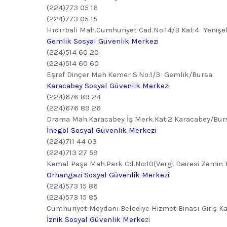
(224)773 05 16
(224)773 05 15
Hıdırbali Mah.Cumhuriyet Cad.No:14/B Kat:4 Yenişe
Gemlik Sosyal Güvenlik Merkezi
(224)514 60 20
(224)514 60 60
Eşref Dinçer Mah.Kemer S.No:1/3 Gemlik/Bursa
Karacabey Sosyal Güvenlik Merkezi
(224)676 89 24
(224)676 89 26
Drama Mah.Karacabey İş Merk.Kat:2 Karacabey/Bur
İnegöl Sosyal Güvenlik Merkezi
(224)711 44 03
(224)713 27 59
Kemal Paşa Mah.Park Cd.No:10(Vergi Dairesi Zem
Orhangazi Sosyal Güvenlik Merkezi
(224)573 15 86
(224)573 15 85
Cumhuriyet Meydanı.Belediye Hizmet Binası Giriş K
İznik Sosyal Güvenlik Merke
zi