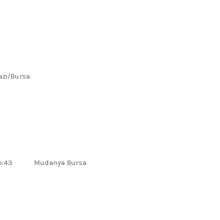
zi/Bursa
a
erk.No:43 Mudanya Bursa
a