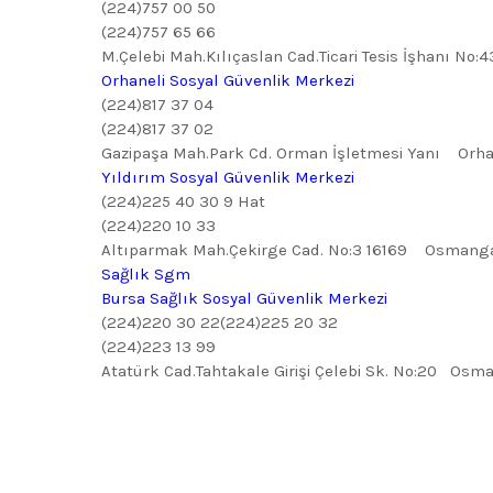
(224)757 00 50
(224)757 65 66
M.Çelebi Mah.Kılıçaslan Cad.Ticari Tesis İşhanı N
Orhaneli Sosyal Güvenlik Merkezi
(224)817 37 04
(224)817 37 02
Gazipaşa Mah.Park Cd. Orman İşletmesi Yanı Orha
Yıldırım Sosyal Güvenlik Merkezi
(224)225 40 30 9 Hat
(224)220 10 33
Altıparmak Mah.Çekirge Cad. No:3 16169 Osmanga
Sağlık Sgm
Bursa Sağlık Sosyal Güvenlik Merkezi
(224)220 30 22(224)225 20 32
(224)223 13 99
Atatürk Cad.Tahtakale Girişi Çelebi Sk. No:20 Osm