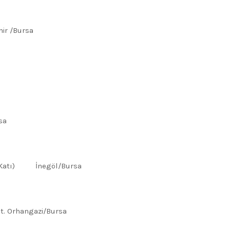
hir /Bursa
sa
in Katı) İnegöl/Bursa
at. Orhangazi/Bursa