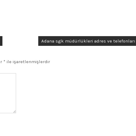
Adana sgk müdürlükleri adres ve telefonları
ar
*
ile işaretlenmişlerdir