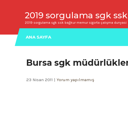
2019 sorgulama sgk ssk
2019 sorgulama sgk ssk bağkur memur sigorta çalışma dunyasi
ANA SAYFA
Bursa sgk müdürlükleri
23 Nisan 2011
|
Yorum yapılmamış