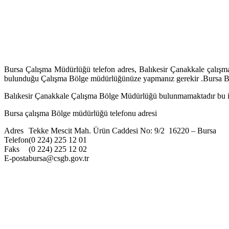
Bursa Çalışma Müdürlüğü telefon adres, Balıkesir Çanakkale çalışm
bulunduğu Çalışma Bölge müdürlüğünüze yapmanız gerekir .Bursa Balık
Balıkesir Çanakkale Çalışma Bölge Müdürlüğü bulunmamaktadır bu i
Bursa çalışma Bölge müdürlüğü telefonu adresi
Adres
Tekke Mescit Mah. Ürün Caddesi No: 9/2 16220 – Bursa
Telefon
(0 224) 225 12 01
Faks
(0 224) 225 12 02
E-posta
bursa@csgb.gov.tr