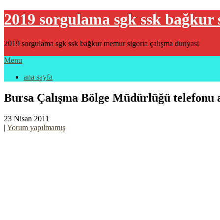
2019 sorgulama sgk ssk bağkur 
2019 sorgulama sgk ssk bağkur memur sigorta çalışma dunyasi
Menu
ana sayfa
Bursa Çalışma Bölge Müdürlüğü telefonu 
23 Nisan 2011
|
Yorum yapılmamış