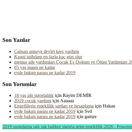
Son Yazılar
Çalışan anneye devlet kreş yardımı
Kısmi istihdam en fazla kaç gün olur
memur aile yardımları Çocuk Eş Doğum ve Ölüm Yardımları 2
65 yaş maaşı ne kadar
evde bakım parası ne kadar 2019
Son Yorumlar
18 yaş altı sigortalılık
için
Rayim DEMİR
2019 çocuk yardımı
için
Aaaaaa
Engellilerin emeklilik şartları ve hesaplama
için
Hakan
evde bakım parası ne kadar 2019
için
Svd
evde bakım parası ne kadar 2019
için
gamze
2019 sorgulama sgk ssk bağkur sigorta prim emeklilik 2026 . Power