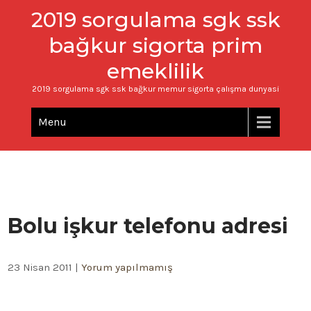
2019 sorgulama sgk ssk
bağkur sigorta prim
emeklilik
2019 sorgulama sgk ssk bağkur memur sigorta çalışma dunyasi
Menu
Bolu işkur telefonu adresi
23 Nisan 2011
|
Yorum yapılmamış