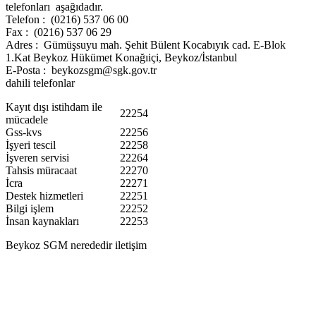
telefonları aşağıdadır.
Telefon : (0216) 537 06 00
Fax : (0216) 537 06 29
Adres : Gümüşsuyu mah. Şehit Bülent Kocabıyık cad. E-Blok
1.Kat Beykoz Hükümet Konağıiçi, Beykoz/İstanbul
E-Posta : beykozsgm@sgk.gov.tr
dahili telefonlar
Kayıt dışı istihdam ile
22254
mücadele
Gss-kvs
22256
İşyeri tescil
22258
İşveren servisi
22264
Tahsis müracaat
22270
İcra
22271
Destek hizmetleri
22251
Bilgi işlem
22252
İnsan kaynakları
22253
Beykoz SGM nerededir iletişim