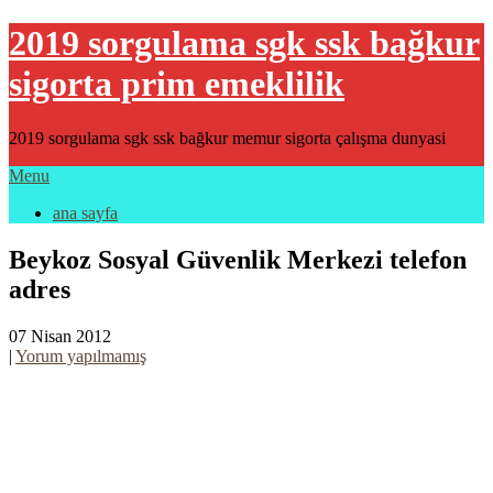
2019 sorgulama sgk ssk bağkur
sigorta prim emeklilik
2019 sorgulama sgk ssk bağkur memur sigorta çalışma dunyasi
Menu
ana sayfa
Beykoz Sosyal Güvenlik Merkezi telefon
adres
07 Nisan 2012
|
Yorum yapılmamış