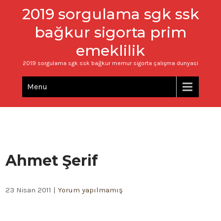
2019 sorgulama sgk ssk
bağkur sigorta prim
emeklilik
2019 sorgulama sgk ssk bağkur memur sigorta çalışma dunyasi
Menu
Ahmet Şerif
23 Nisan 2011
|
Yorum yapılmamış