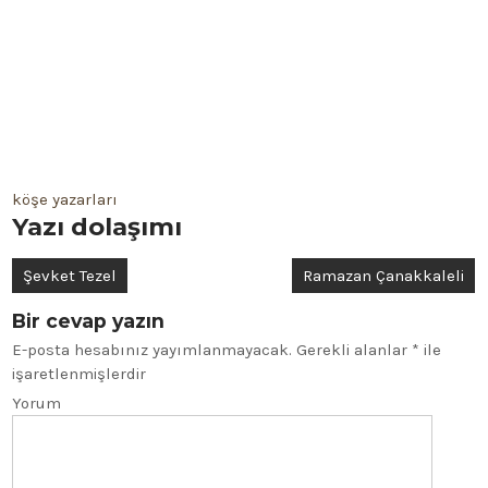
köşe yazarları
Yazı dolaşımı
Şevket Tezel
Ramazan Çanakkaleli
Bir cevap yazın
E-posta hesabınız yayımlanmayacak.
Gerekli alanlar
*
ile
işaretlenmişlerdir
Yorum