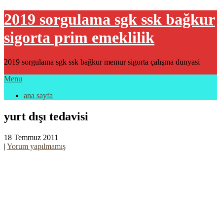
2019 sorgulama sgk ssk bağkur
sigorta prim emeklilik
2019 sorgulama sgk ssk bağkur memur sigorta çalışma dunyasi
Menu
ana sayfa
yurt dışı tedavisi
18 Temmuz 2011
|
Yorum yapılmamış