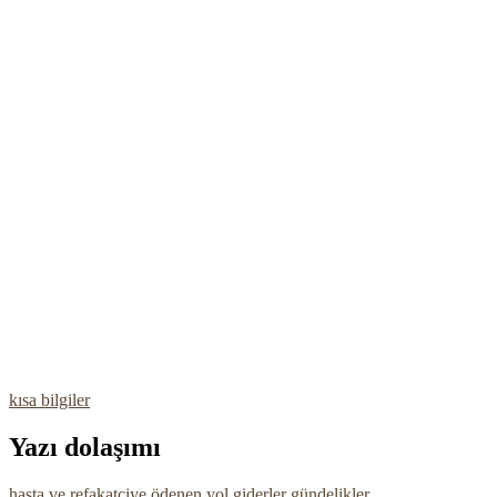
kısa bilgiler
Yazı dolaşımı
hasta ve refakatciye ödenen yol giderler gündelikler