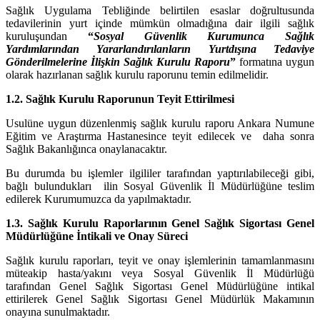
Sağlık Uygulama Tebliğinde belirtilen esaslar doğrultusunda
tedavilerinin yurt içinde mümkün olmadığına dair ilgili sağlık
kuruluşundan
“
Sosyal Güvenlik Kurumunca Sağlık
Yardımlarından Yararlandırılanların Yurtdışına Tedaviye
Gönderilmelerine İlişkin Sağlık Kurulu Raporu
”
formatına
uygun
olarak hazırlanan sağlık kurulu raporunu temin edilmelidir.
1.2. Sağlık Kurulu Raporunun Teyit Ettirilmesi
Usulüne uygun düzenlenmiş sağlık kurulu raporu Ankara Numune
Eğitim ve Araştırma Hastanesince teyit edilecek ve daha sonra
Sağlık Bakanlığınca onaylanacaktır.
Bu durumda bu işlemler ilgililer tarafından yaptırılabileceği gibi,
bağlı bulundukları ilin Sosyal Güvenlik İl Müdürlüğüne teslim
edilerek Kurumumuzca da yapılmaktadır.
1.3. Sağlık Kurulu Raporlarının Genel Sağlık Sigortası Genel
Müdürlüğüne İntikali ve Onay Süreci
Sağlık kurulu raporları, teyit ve onay işlemlerinin tamamlanmasını
müteakip hasta/yakını veya Sosyal Güvenlik İl Müdürlüğü
tarafından Genel Sağlık Sigortası Genel Müdürlüğüne intikal
ettirilerek Genel Sağlık Sigortası Genel Müdürlük Makamının
onayına sunulmaktadır.