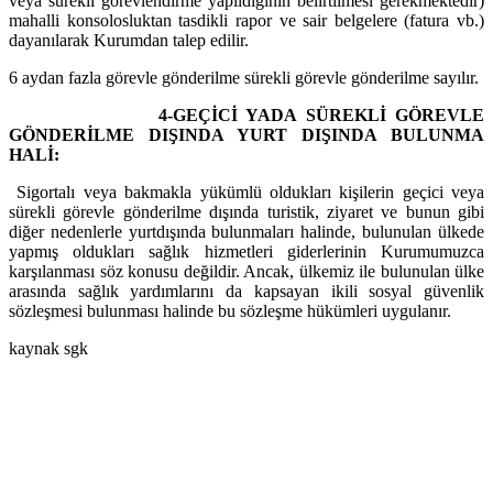
veya sürekli görevlendirme yapıldığının belirtilmesi gerekmektedir)
mahalli konsolosluktan tasdikli rapor ve sair belgelere (fatura vb.)
dayanılarak Kurumdan talep edilir.
6 aydan fazla görevle gönderilme sürekli görevle gönderilme sayılır.
4-GEÇİCİ YADA SÜREKLİ GÖREVLE
GÖNDERİLME DIŞINDA YURT DIŞINDA BULUNMA
HALİ:
Sigortalı veya bakmakla yükümlü oldukları kişilerin geçici veya
sürekli görevle gönderilme dışında turistik, ziyaret ve bunun gibi
diğer nedenlerle yurtdışında bulunmaları halinde, bulunulan ülkede
yapmış oldukları sağlık hizmetleri giderlerinin Kurumumuzca
karşılanması söz konusu değildir. Ancak, ülkemiz ile bulunulan ülke
arasında sağlık yardımlarını da kapsayan ikili sosyal güvenlik
sözleşmesi bulunması halinde bu sözleşme hükümleri uygulanır.
kaynak sgk