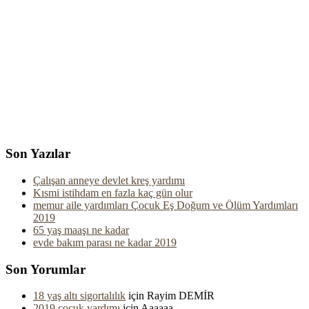
Son Yazılar
Çalışan anneye devlet kreş yardımı
Kısmi istihdam en fazla kaç gün olur
memur aile yardımları Çocuk Eş Doğum ve Ölüm Yardımları
2019
65 yaş maaşı ne kadar
evde bakım parası ne kadar 2019
Son Yorumlar
18 yaş altı sigortalılık
için
Rayim DEMİR
2019 çocuk yardımı
için
Aaaaaa