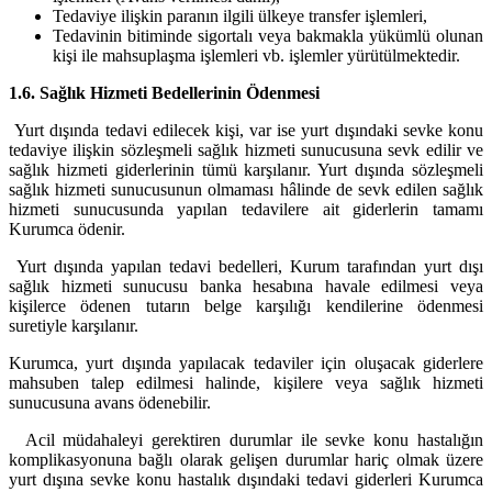
Tedaviye ilişkin paranın ilgili ülkeye transfer işlemleri,
Tedavinin bitiminde sigortalı veya bakmakla yükümlü olunan
kişi ile mahsuplaşma işlemleri vb. işlemler yürütülmektedir.
1.6. Sağlık Hizmeti Bedellerinin Ödenmesi
Yurt dışında tedavi edilecek kişi, var ise yurt dışındaki sevke konu
tedaviye ilişkin sözleşmeli sağlık hizmeti sunucusuna sevk edilir ve
sağlık hizmeti giderlerinin tümü karşılanır. Yurt dışında sözleşmeli
sağlık hizmeti sunucusunun olmaması hâlinde de sevk edilen sağlık
hizmeti sunucusunda yapılan tedavilere ait giderlerin tamamı
Kurumca ödenir.
Yurt dışında yapılan tedavi bedelleri, Kurum tarafından yurt dışı
sağlık hizmeti sunucusu banka hesabına havale edilmesi veya
kişilerce ödenen tutarın belge karşılığı kendilerine ödenmesi
suretiyle karşılanır.
Kurumca, yurt dışında yapılacak tedaviler için oluşacak giderlere
mahsuben talep edilmesi halinde, kişilere veya sağlık hizmeti
sunucusuna avans ödenebilir.
Acil müdahaleyi gerektiren durumlar ile sevke konu hastalığın
komplikasyonuna bağlı olarak gelişen durumlar hariç olmak üzere
yurt dışına sevke konu hastalık dışındaki tedavi giderleri Kurumca