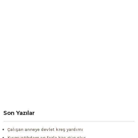
Son Yazılar
Çalışan anneye devlet kreş yardımı
Kısmi istihdam en fazla kaç gün olur