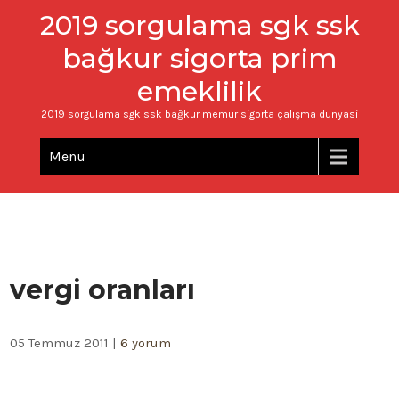
2019 sorgulama sgk ssk
bağkur sigorta prim
emeklilik
2019 sorgulama sgk ssk bağkur memur sigorta çalışma dunyasi
Menu
vergi oranları
05 Temmuz 2011
|
6 yorum