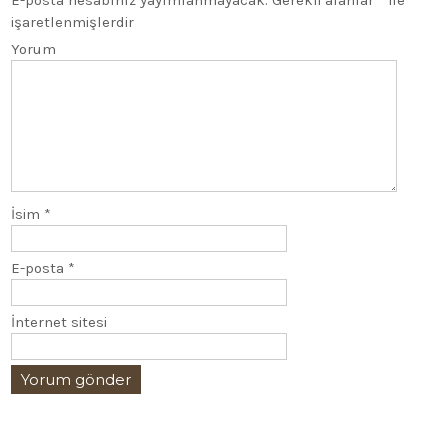
E-posta hesabınız yayımlanmayacak.
Gerekli alanlar
*
ile
işaretlenmişlerdir
Yorum
İsim
*
E-posta
*
İnternet sitesi