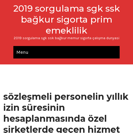
2019 sorgulama sgk ssk
bağkur sigorta prim
emeklilik
2019 sorgulama sgk ssk bağkur memur sigorta çalışma dunyasi
Menu
sözleşmeli personelin yıllık
izin süresinin
hesaplanmasında özel
şirketlerde geçen hizmet