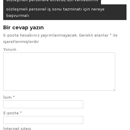
sözleşmeli personel iş sonu tazminatı için nereye
başvurmalı
Bir cevap yazın
E-posta hesabınız yayımlanmayacak.
Gerekli alanlar
*
ile
işaretlenmişlerdir
Yorum
İsim
*
E-posta
*
İnternet sitesi