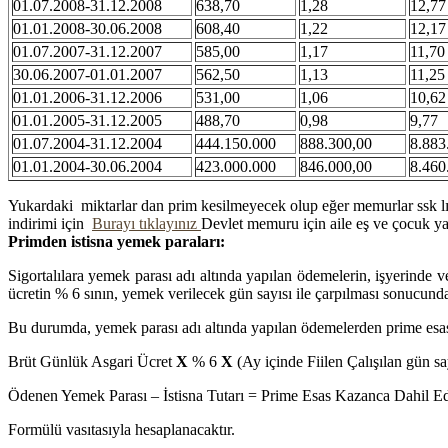
01.07.2008-31.12.2008
638,70
1,28
12,77
01.01.2008-30.06.2008
608,40
1,22
12,17
01.07.2007-31.12.2007
585,00
1,17
11,70
30.06.2007-01.01.2007
562,50
1,13
11,25
01.01.2006-31.12.2006
531,00
1,06
10,62
01.01.2005-31.12.2005
488,70
0,98
9,77
01.07.2004-31.12.2004
444.150.000
888.300,00
8.883
01.01.2004-30.06.2004
423.000.000
846.000,00
8.460
Yukardaki miktarlar dan prim kesilmeyecek olup eğer memurlar ssk lıl
indirimi için
Burayı tıklayınız
Devlet memuru için aile eş ve çocuk ya
Primden istisna yemek paraları:
Sigortalılara yemek parası adı altında yapılan ödemelerin, işyerinde v
ücretin % 6 sının, yemek verilecek gün sayısı ile çarpılması sonucunda
Bu durumda, yemek parası adı altında yapılan ödemelerden prime esas 
Brüt Günlük Asgari Ücret
X
% 6
X
(Ay içinde Fiilen Çalışılan gün sa
Ödenen Yemek Parası – İstisna Tutarı = Prime Esas Kazanca Dahil Ed
Formülü vasıtasıyla hesaplanacaktır.