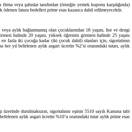
ka firma veya şahıslar tarafından (örneğin yemek kuponu karşılığında)
ak ödenen fatura bedelleri prime esas kazanca dahil edilmeyecektir.
lir veya aylık bağlanmamış olan çocuklarından 18 yaşını, lise ve dengi
görmesi halinde 20 yaşını, yüksek öğrenim görmesi halinde 25 yaşını
 fazla iki çocuğa kadar (iki çocuk dahil) olanları için, sigortalının
er yıl belirlenen aylık asgari ücretin %2’si oranındaki tutarı, aylık
ğı üzerinde durulmaksızın, sigortalının eşinin 5510 sayılı Kanuna tabi
lirlenen aylık asgari ücretin %10’u oranındaki tutar aylık prime esas