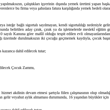
yapılmaksızın, çalıştıkları işyerinin dışında yemek üretimi yapan baş
verenlerce bu firma veya şahıslara fatura karşılığında yemek bedeli olar
ya isteğe bağlı sigortalı sayılmayan, kendi sigortalılığı nedeniyle ge
unda belirtilen aday çırak, çırak ya da işletmelerde meslekî eğitim 
sayılı Kanuna göre malûl olduğu tespit edilen evli olmayanlarından en
ğı üzerinde durulmaksızın iki çocuğu geçmemek kaydıyla, çocuk başına h
kazanca dahil edilecek tutar;
Edilecek Çocuk Zammı,
ın hizmet akdinin devam etmesi şartıyla fiilen çalışmasının olup olmadı
n gelir veyahut aylık almaması durumunda, 16 yaşından büyükler için be
zanca dahil edilecek tutar;