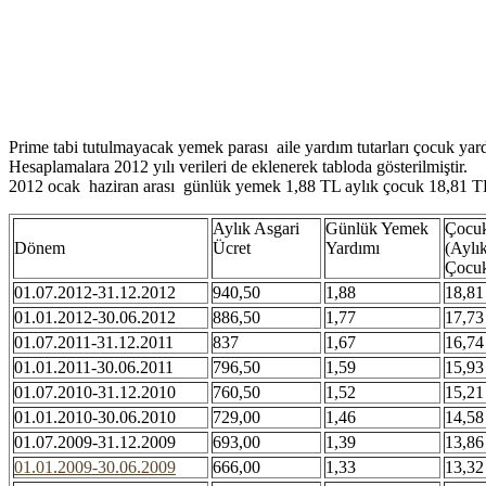
Prime tabi tutulmayacak yemek parası aile yardım tutarları çocuk yardı
Hesaplamalara 2012 yılı verileri de eklenerek tabloda gösterilmiştir.
2012 ocak haziran arası günlük yemek 1,88 TL aylık çocuk 18,81 TL v
Aylık Asgari
Günlük Yemek
Çocuk
Dönem
Ücret
Yardımı
(Aylı
Çocu
01.07.2012-31.12.2012
940,50
1,88
18,81
01.01.2012-30.06.2012
886,50
1,77
17,73
01.07.2011-31.12.2011
837
1,67
16,74
01.01.2011-30.06.2011
796,50
1,59
15,93
01.07.2010-31.12.2010
760,50
1,52
15,21
01.01.2010-30.06.2010
729,00
1,46
14,58
01.07.2009-31.12.2009
693,00
1,39
13,86
01.01.2009-30.06.2009
666,00
1,33
13,32