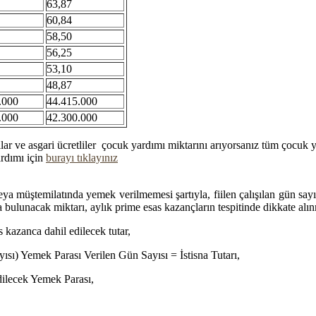
63,87
60,84
58,50
56,25
53,10
48,87
.000
44.415.000
.000
42.300.000
ar ve asgari ücretliler çocuk yardımı miktarını arıyorsanız tüm çocuk y
rdımı için
burayı tıklayınız
eya müştemilatında yemek verilmemesi şartıyla, fiilen çalışılan gün say
 bulunacak miktarı, aylık prime esas kazançların tespitinde dikkate alı
kazanca dahil edilecek tutar,
yısı) Yemek Parası Verilen Gün Sayısı = İstisna Tutarı,
ilecek Yemek Parası,