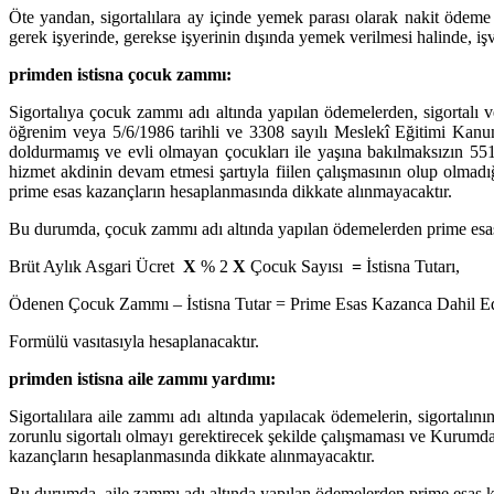
Öte yandan, sigortalılara ay içinde yemek parası olarak nakit ödeme 
gerek işyerinde, gerekse işyerinin dışında yemek verilmesi halinde, iş
primden istisna çocuk zammı:
Sigortalıya çocuk zammı adı altında yapılan ödemelerden, sigortalı ve
öğrenim veya 5/6/1986 tarihli ve 3308 sayılı Meslekî Eğitimi Kanun
doldurmamış ve evli olmayan çocukları ile yaşına bakılmaksızın 5510 
hizmet akdinin devam etmesi şartıyla fiilen çalışmasının olup olmadı
prime esas kazançların hesaplanmasında dikkate alınmayacaktır.
Bu durumda, çocuk zammı adı altında yapılan ödemelerden prime esas 
Brüt Aylık Asgari Ücret
X
% 2
X
Çocuk Sayısı
=
İstisna Tutarı,
Ödenen Çocuk Zammı – İstisna Tutar = Prime Esas Kazanca Dahil 
Formülü vasıtasıyla hesaplanacaktır.
primden istisna aile zammı yardımı:
Sigortalılara aile zammı adı altında yapılacak ödemelerin, sigortalın
zorunlu sigortalı olmayı gerektirecek şekilde çalışmaması ve Kurumda
kazançların hesaplanmasında dikkate alınmayacaktır.
Bu durumda, aile zammı adı altında yapılan ödemelerden prime esas ka