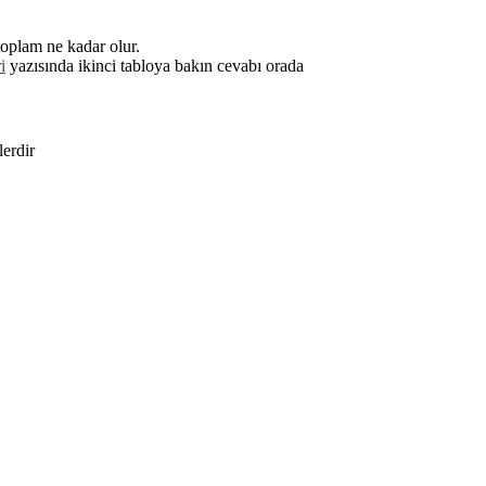
toplam ne kadar olur.
i
yazısında ikinci tabloya bakın cevabı orada
lerdir