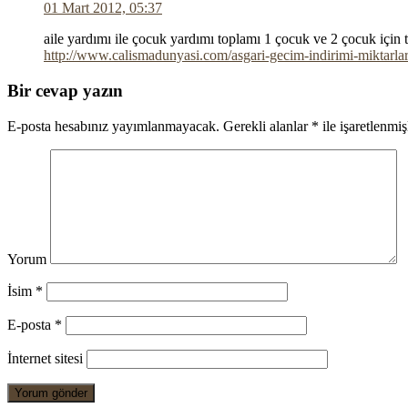
01 Mart 2012, 05:37
aile yardımı ile çocuk yardımı toplamı 1 çocuk ve 2 çocuk için 
http://www.calismadunyasi.com/asgari-gecim-indirimi-miktarlar
Bir cevap yazın
E-posta hesabınız yayımlanmayacak.
Gerekli alanlar
*
ile işaretlenmiş
Yorum
İsim
*
E-posta
*
İnternet sitesi