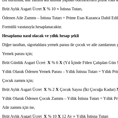
Brüt Aylık Asgari Ücret
X
% 10
=
İstisna Tutarı,
Ödenen Aile Zammı – İstisna Tutarı = Prime Esas Kazanca Dahil Edi
Formülü vasıtasıyla hesaplanacaktır.
Hesaplama nasıl olacak ve yıllık hesap şekli
Diğer taraftan, sigortalılara yemek parası ile çocuk ve aile zamlarının
Yemek parası için;
Brüt Günlük Asgari Ücret
X
% 6
X
(Yıl İçinde Fiilen Çalışılan Gün 
Yıllık Olarak Ödenen Yemek Parası – Yıllık İstisna Tutarı = Yıllık 
Çocuk zammı için;
Brüt Aylık Asgari Ücret
X
% 2
X
Çocuk Sayısı (İki Çocuğa Kadar)
Yıllık Olarak Ödenen Çocuk Zammı – Yıllık İstisna Tutarı = Yıllık
Aile zammı için ise,
Brüt Aylık Asgari Ücret
X
% 10
X
12 Ay
=
Yıllık İstisna Tutarı