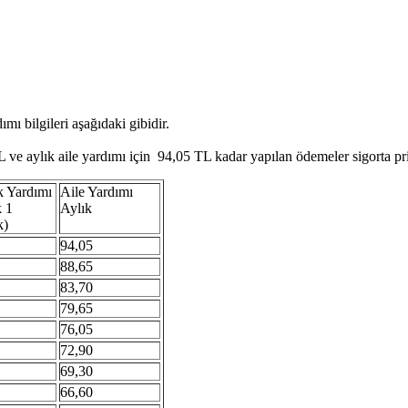
mı bilgileri aşağıdaki gibidir.
e aylık aile yardımı için 94,05 TL kadar yapılan ödemeler sigorta pri
 Yardımı
Aile Yardımı
k 1
Aylık
k)
94,05
88,65
83,70
79,65
76,05
72,90
69,30
66,60