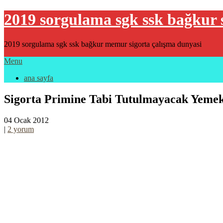
2019 sorgulama sgk ssk bağkur 
2019 sorgulama sgk ssk bağkur memur sigorta çalışma dunyasi
Menu
ana sayfa
Sigorta Primine Tabi Tutulmayacak Yemek 
04 Ocak 2012
|
2 yorum