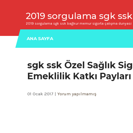
2019 sorgulama sgk ssk
2019 sorgulama sgk ssk bağkur memur sigorta çalışma dunyasi
ANA SAYFA
sgk ssk Özel Sağlık Sig
Emeklilik Katkı Payları 
01 Ocak 2017
|
Yorum yapılmamış