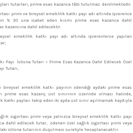
ayları tutarları, prime esas kazanca tâbi tutulmaz. denilmektedir.
ortası primi ve bireysel emeklilik katkı payı adı altında işverence
etin % 30 una isabet eden kısmı prime esas kazanca dahil
as kazancına dahil edilecektir.
eysel emeklilik katkı payı adı altında işverenlerce yapılan
ar;
tkı Payı İstisna Tutarı = Prime Esas Kazanca Dahil Edilecek Özel
yı Tutarı,
ve bireysel emeklilik katkı payının ödendiği aydaki prime esas
en prime esas kazanç üst sınırının üzerinde olması halinde,
ik katkı payları takip eden iki ayda üst sınır aşılmamak kaydıyla
ğlık sigortası primi veya yalnızca bireysel emeklilik katkı payı
 dahil edilecek tutar, ödenen özel sağlık sigortası primi veya
aki istisna tutarının düşülmesi suretiyle hesaplanacaktır.