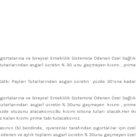
 sigortalarına ve bireysel Emeklilik Sistemine Ödenen Özel Sağlık
rı tutarlarından asgarî ücretin % 30 unu geçmeyen kısmı , prime
 Katkı Payları Tutarlarından asgari ücretin yüzde 30’una kadar
 sigortalarına ve bireysel Emeklilik Sistemine Ödenen Özel Sağlık
rı tutarlarından asgarî ücretin % 30unu geçmeyen kısmı , prime
zde otuzunu alacaksınız.Bu kısım istisna tutarı olacak.Her iki
 kalan kısmı prime tabi tutacaksınız.
asının (b) bendinde, işverenler tarafından sigortalılar için özel
ne ödenen ve aylık toplamı asgarî ücretin % 30unu geçmeyen özel